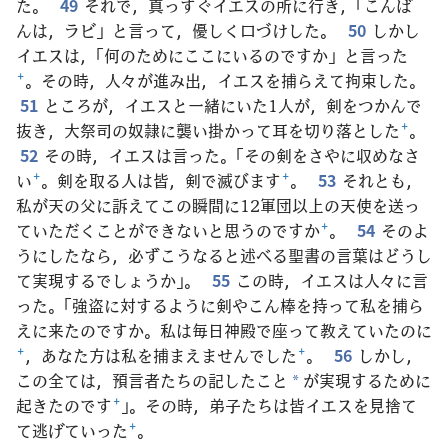
た。
49
それで，真っすぐイエスの所に行き，「こんば
んは，ラビ」と言って，優しく口づけした。
50
しかし
イエスは，「何のためにここにいるのですか」と言った
+
。その時，人々が進み出，イエスを捕らえて拘束した。
51
ところが，イエスと一緒にいた1人が，剣をつかんで
抜き，大祭司の奴隷に襲い掛かって耳を切り落とした
+
。
52
その時，イエスは言った。「その剣をさやに収めなさ
い
+
。剣を取る人は皆，剣で滅びます
+
。
53
それとも，
私が天の父に訴えてこの瞬間に12軍団以上の天使を送っ
ていただくことができないと思うのですか
+
。
54
そのよ
うにしたなら，必ずこうなると述べる聖書の言葉はどうし
て実現するでしょうか」。
55
この時，イエスは人々に言
った。「強盗に対するように剣やこん棒を持って私を捕ら
えに来たのですか。私は毎日神殿で座って教えていたのに
+
，あなた方は私を捕まえませんでした
+
。
56
しかし，
この全ては，預言者たちの記したこと
が実現するために
*
起きたのです
+
」。その時，弟子たちは皆イエスを見捨て
て逃げていった
+
。