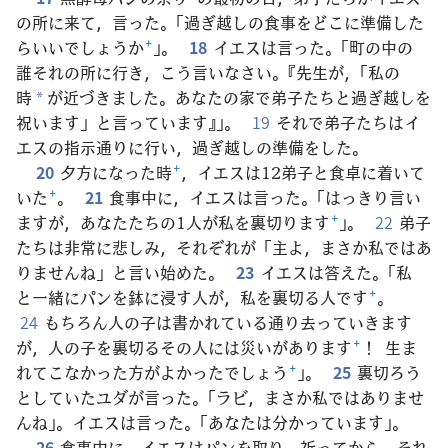
の所に来て，言った。「過ぎ越しの食事をどこに準備した
らいいでしょうか
+
」。
18
イエスは言った。「町の中の
誰それの所に行き，こう言いなさい。『先生が，「私の
時
が近づきました。あなたの家で弟子たちと過ぎ越しを
*
祝います」と言っています』」。
19
それで弟子たちはイ
エスの指示通りに行い，過ぎ越しの準備をした。
20
夕方になった時
+
，イエスは12弟子と食卓に着いて
いた
+
。
21
食事中に，イエスは言った。「はっきり言い
ますが，あなたたちの1人が私を裏切ります
+
」。
22
弟子
たちは非常に悲しみ，それぞれが「主よ，まさか私ではあ
りませんね」と言い始めた。
23
イエスは答えた。「私
と一緒にパンを鉢に浸す人が，私を裏切る人です
+
。
24
もちろん人の子は書かれている通り去っていきます
が，人の子を裏切るその人には災いがあります
+
！ 生ま
れてこなかった方がよかったでしょう
+
」。
25
裏切ろう
としていたユダが言った。「ラビ，まさか私ではありませ
んね」。イエスは言った。「あなたは分かっています」。
26
食事中に，イエスはパンを取り，祈ってから，それ