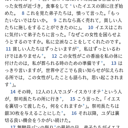
った女性が近づき，食事をして
いたイエスの頭に注ぎ始
*
めた。
8
これを見た弟子たちは，憤って言った。「もっ
たいないではないか。
9
これなら高く売れて，貧しい人
たちに施しをすることができたのに」。
10
イエスはこれ
に気付いて弟子たちに言った。「なぜこの女性を困らせよ
うとするのですか。私に立派なことをしてくれたのです。
11
貧しい人たちはずっといますが
+
，私はずっといるわ
けではありません
+
。
12
この女性がこの香油を私の体に
付けたのは，私が葬られる時のための準備です
+
。
13
は
っきり言いますが，世界中どこでも良い知らせが伝えられ
る所では，この女性がしたことも語られ，思い起こされま
す
+
」。
14
その時，12人の1人でユダ･イスカリオテ
+
という人
が，祭司長たちの所に行き
+
，
15
こう言った。「イエス
を裏切って渡したら，何をくれますか
+
」。祭司長たちは
銀30枚を与えることにした
+
。
16
それ以降，ユダは裏
切る良い機会をうかがい続けた。
17
無酵母パンの祭り
+
の最初の日，弟子たちがイエス