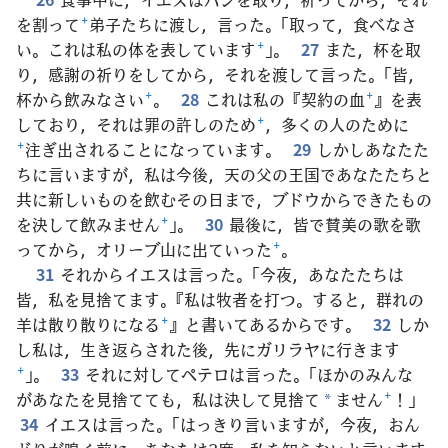
を割って
+
弟子たちに渡し，言った。「取って，食べなさ
い。これは私の体を表しています
+
」。
27
また，杯を取
り，感謝の祈りをしてから，それを渡して言った。「皆，
杯から飲みなさい
+
。
28
これは私の『契約の血
+
』を表
しており，それは罪の許しのため
+
，多くの人のために
+
注ぎ出されることになっています。
29
しかしあなたた
ちに言いますが，私は今後，天の父の王国であなたたちと
共に新しいものを飲むその日まで，ブドウからできたもの
を決して飲みません
+
」。
30
最後に，皆で賛美の歌を歌
ってから，オリーブ山に出ていった
+
。
31
それからイエスは言った。「今夜，あなたたちは
皆，私を見捨てます。『私は牧者を打つ。すると，群れの
羊は散り散りになる
+
』と書いてあるからです。
32
しか
し私は，生き返らされた後，先にガリラヤに行きます
+
」。
33
それに対してペテロは言った。「ほかのみんな
があなたを見捨てても，私は決して見捨て
ません
+
！」
*
34
イエスは言った。「はっきり言いますが，今夜，おん