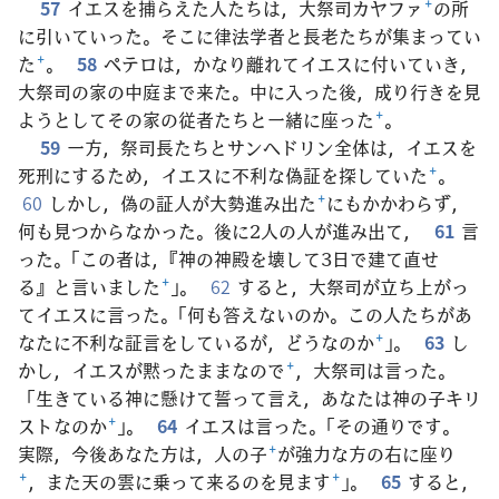
57
イエスを捕らえた人たちは，大祭司カヤファ
+
の所
に引いていった。そこに律法学者と長老たちが集まってい
た
+
。
58
ペテロは，かなり離れてイエスに付いていき，
大祭司の家の中庭まで来た。中に入った後，成り行きを見
ようとしてその家の従者たちと一緒に座った
+
。
59
一方，祭司長たちとサンヘドリン全体は，イエスを
死刑にするため，イエスに不利な偽証を探していた
+
。
60
しかし，偽の証人が大勢進み出た
+
にもかかわらず，
何も見つからなかった。後に2人の人が進み出て，
61
言
った。「この者は，『神の神殿を壊して3日で建て直せ
る』と言いました
+
」。
62
すると，大祭司が立ち上がっ
てイエスに言った。「何も答えないのか。この人たちがあ
なたに不利な証言をしているが，どうなのか
+
」。
63
し
かし，イエスが黙ったままなので
+
，大祭司は言った。
「生きている神に懸けて誓って言え，あなたは神の子キリ
ストなのか
+
」。
64
イエスは言った。「その通りです。
実際，今後あなた方は，人の子
+
が強力な方の右に座り
+
，また天の雲に乗って来るのを見ます
+
」。
65
すると，