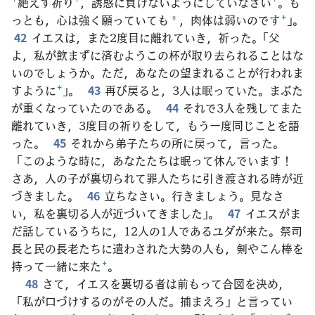
+
絶えず祈り
+
，誘惑に負けないようにしていなさい
+
。も
っとも，心は強く願っていても
，肉体は弱いのです
+
」。
*
42
イエスは，また2度目に離れていき，祈った。「父
よ，私が飲まずに済むようこの杯が取り去られることはな
いのでしょうか。ただ，あなたの望まれることが行われま
すように
+
」。
43
再び戻ると，3人は眠っていた。まぶた
が重くなっていたのである。
44
それで3人を残してまた
離れていき，3度目の祈りをして，もう一度同じことを語
った。
45
それから弟子たちの所に戻って，言った。
「このような時に，あなたたちは眠って休んでいます！
さあ，人の子が裏切られて罪人たちに引き渡される時が近
づきました。
46
立ちなさい。行きましょう。見なさ
い，私を裏切る人が近づいてきました」。
47
イエスがま
だ話しているうちに，12人の1人であるユダが来た。祭司
長と民の長老たちに遣わされた大勢の人も，剣やこん棒を
持って一緒に来た
+
。
48
さて，イエスを裏切る者は前もって合図を決め，
「私が口づけするのがその人だ。捕まえろ」と言ってい