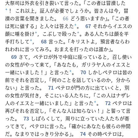
大祭司は外衣を引き裂いて言った。「この者は冒瀆した
+
！ これ以上，証人が必要でしょうか。皆さんは今，冒
瀆の言葉を聞きました。
66
どう思いますか」。「この者
は死に値する」と人々は答えた
+
。
67
それからイエスの
顔に唾を掛け
+
，こぶしで殴った
+
。ある人たちは顔を平
手打ちして
+
，
68
言った。「キリストよ，預言者ならわ
れわれに言ってみろ。おまえを打ったのは誰か」。
69
さて，ペテロが外で中庭に座っていると，召し使い
の女性がやって来て，「あなたも，ガリラヤ人のイエスと
一緒にいました！」と言った
+
。
70
しかしペテロは皆の
前でそれを否定し，「何のことを話しているのか，分から
ない」と言った。
71
ペテロが門の方に出ていくと，別
の女性が気付き，そこにいる人たちに，「この人はナザレ
人のイエスと一緒にいました」と言った
+
。
72
ペテロは
再びそれを否定し，「そんな人は知らない！」と誓って言
った。
73
しばらくして，周りに立っていた人たちが寄
ってきて，ペテロに言った。「確かにあなたも彼らの仲間
だ。なまりではっきり分かる」。
74
その時ペテロは，