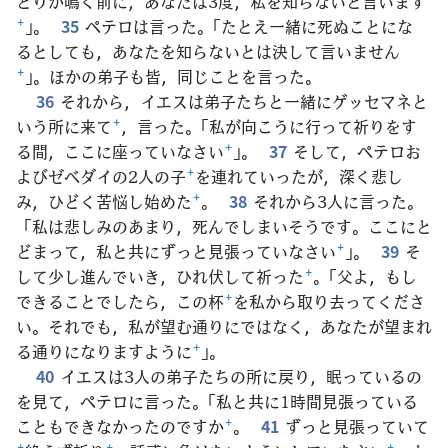
どりが鳴く前に，あなたは3度，私を知らないと言います
+
」。
35
ペテロは言った。「たとえ一緒に死ぬことにな
るとしても，あなたを知らないとは決して言いません
+
」。ほかの弟子も皆，同じことを言った。
36
それから，イエスは弟子たちと一緒にゲッセマネと
いう所に来て
+
，言った。「私が向こうに行って祈りをす
る間，ここに座っていなさい
+
」。
37
そして，ペテロお
よびゼベダイの2人の子
+
を連れていったが，深く悲し
み，ひどく苦悩し始めた
+
。
38
それから3人に言った。
「私は悲しみのあまり，死んでしまいそうです。ここにと
どまって，私と共にずっと見張っていなさい
+
」。
39
そ
して少し進んでいき，ひれ伏して祈った
+
。「父よ，もし
できることでしたら，この杯
+
を私から取り去ってくださ
い。それでも，私が望む通りにではなく，あなたが望まれ
る通りになりますように
+
」。
40
イエスは3人の弟子たちの所に戻り，眠っているの
を見て，ペテロに言った。「私と共に1時間見張っている
こともできなかったのですか
+
。
41
ずっと見張っていて