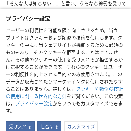
「そんな人は知らない！」と言い，うそなら神罰を受けて
もいいと誓い始めた。するとすぐに，おんどりが鳴いた。
75
ペテロは，「おんどりが鳴く前に，あなたは3度，私
プライバシー設定
を知らないと言います
+
」とイエスから言われたことを思
ユーザーの利便性を可能な限り向上させるため，当ウェ
い出した。そして，外に出て激しく泣いた。
ブサイトはクッキーおよび類似の技術を使用します。ク
ッキーの中には当ウェブサイトが機能するために必須の
ものもあり，そのクッキーを拒否することはできませ
ん。その他のクッキーの使用を受け入れるか拒否するか
日本語
シェアする
設定
は選択することができます。それらのクッキーはユーザ
Copyright
© 2026 Watch Tower Bible and Tract Society of Pennsylvania
ーの利便性を向上させる目的でのみ使用されます。この
利用規約
プライバシーに関する方針
プライバシー設定
JW.ORG
データが販売されたりマーケティングに使用されたりす
ログイン
ることはありません。詳しくは，
クッキーや類似の技術
の使用に関する世界的な方針
をご覧ください。この設定
は，
プライバシー設定
からいつでもカスタマイズできま
す。
受け入れる
拒否する
カスタマイズ