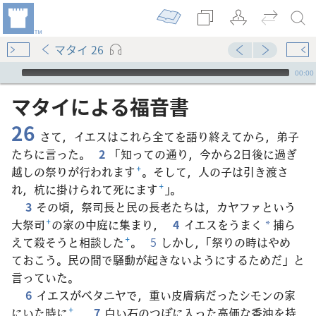
マタイ 26
Audio Player
00:00
マタイ​に​よる​福音​書
26
さて，イエスはこれら全てを語り終えてから，弟子
たちに言った。
2
「知っての通り，今から2日後に過ぎ
越しの祭りが行われます
+
。そして，人の子は引き渡さ
れ，杭に掛けられて死にます
+
」。
3
その頃，祭司長と民の長老たちは，カヤファという
大祭司
+
の家の中庭に集まり，
4
イエスをうまく
捕ら
*
えて殺そうと相談した
+
。
5
しかし，「祭りの時はやめ
ておこう。民の間で騒動が起きないようにするためだ」と
言っていた。
6
イエスがベタニヤで，重い皮膚病だったシモンの家
にいた時に
+
，
7
白い石のつぼに入った高価な香油を持