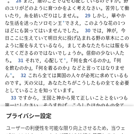
+
。
28
また，服のことでなぜ心配しているのですか。野
のユリがどのように育つかをよく考えなさい。苦労して働
いたり，糸を紡いだりはしません。
29
しかし，華やか
な生活を送ったソロモン王
+
でさえ，このような花の1つ
ほどにも装ってはいませんでした。
30
では，神が，今
日ここに生えていて明日火に投げ込まれる野の草木にこの
ように服を与えているなら，ましてあなたたちには服を与
えてくださるのではないでしょうか。信仰の少ない人た
ち。
31
それで，心配して
+
，『何を食べるのか』，『何
を飲むのか』，『何を着るのか』などと言ってはなりませ
ん
+
。
32
これら全ては異国の人々が必死に求めているも
のです。天の父は，あなたたちがこうしたもの全てを必要
としていることを知っています。
33
ですから，王国と神から見て正しいこととをいつも
第一にしなさい。そうすれば，こうしたほかのもの全て
も，あなたたちに与えられます
+
。
34
それで，次の日の
プライバシー設定
ことを決して心配してはなりません
+
。次の日は次の日で
心配する事があります。その日の問題は，その日だけで十
ユーザーの利便性を可能な限り向上させるため，当ウェ