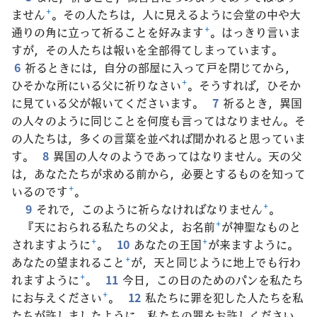
ません
+
。その人たちは，人に見えるように会堂の中や大
通りの角に立って祈ることを好みます
+
。はっきり言いま
すが，その人たちは報いを全部得てしまっています。
6
祈るときには，自分の部屋に入って戸を閉じてから，
ひそかな所にいる父に祈りなさい
+
。そうすれば，ひそか
に見ている父が報いてくださいます。
7
祈るとき，異国
の人々のように同じことを何度も言ってはなりません。そ
の人たちは，多くの言葉を並べれば聞かれると思っていま
す。
8
異国の人々のようであってはなりません。天の父
は，あなたたちが求める前から，必要とするものを知って
いるのです
+
。
9
それで，このように祈らなければなりません
+
。
『天におられる私たちの父よ，お名前
+
が神聖なものと
されますように
+
。
10
あなたの王国
+
が来ますように。
あなたの望まれること
+
が，天と同じように地上でも行わ
れますように
+
。
11
今日，この日のためのパンを私たち
にお与えください
+
。
12
私たちに罪を犯した人たちを私
たちが許しましたように，私たちの罪をお許しください