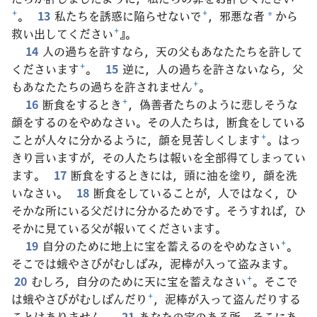
+
。
13
私たちを誘惑に陥らせないで
+
，邪悪な者
から
*
救い出してください
+
』。
14
人の過ちを許すなら，天の父もあなたたちを許して
くださいます
+
。
15
逆に，人の過ちを許さないなら，父
もあなたたちの過ちを許されません
+
。
16
断食をするとき
+
，偽善者たちのように悲しそうな
顔をするのをやめなさい。その人たちは，断食をしている
ことが人々に分かるように，顔を見苦しくします
+
。はっ
きり言いますが，その人たちは報いを全部得てしまってい
ます。
17
断食をするときには，頭に油を塗り，顔を洗
いなさい。
18
断食をしていることが，人ではなく，ひ
そかな所にいる父だけに分かるためです。そうすれば，ひ
そかに見ている父が報いてくださいます。
19
自分のために地上に宝を蓄えるのをやめなさい
+
。
そこでは蛾やさびがむしばみ，泥棒が入って盗みます。
20
むしろ，自分のために天に宝を蓄えなさい
+
。そこで
は蛾やさびがむしばんだり
+
，泥棒が入って盗んだりする
ことはありません。
21
あなたの宝のある所，そこにあ