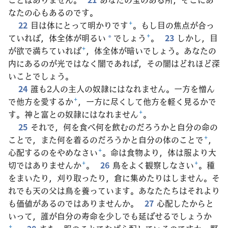
なたの心もあるのです。
22
目は体にとって明かりです
+
。もし目の焦点が合っ
ていれば，体全体が明るい
でしょう
+
。
23
しかし，目
*
が欲で満ちていれば
+
，体全体が暗いでしょう。あなたの
内にあるのが光ではなく闇であれば，その闇はどれほど深
いことでしょう。
24
誰も2人の主人の奴隷にはなれません。一方を憎ん
で他方を愛するか
+
，一方に尽くして他方を軽く見るかで
す。神と富との奴隷にはなれません
+
。
25
それで，何を食べ何を飲むのだろうかと自分の命の
ことで，また何を着るのだろうかと自分の体のことで
+
，
心配するのをやめなさい
+
。命は食物より，体は服より大
切ではありませんか
+
。
26
鳥をよく観察しなさい
+
。種
をまいたり，刈り取ったり，倉に集めたりはしません。そ
れでも天の父は鳥を養っています。あなたたちはそれより
も価値があるのではありませんか。
27
心配したからと
いって，誰が自分の寿命を少しでも延ばせるでしょうか