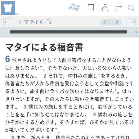
マタイ 6
Audio Player
00:00
マタイ​に​よる​福音​書
6
注目されようとして人前で善行をすることがないよう
に注意しなさい
+
。そうでないと，天にいる父からの報い
はありません。
2
それで，憐れみの施し
+
をするとき，
偽善者たちが人から称賛を受けようとして会堂や街路です
るように，施す前にラッパを吹いてはなりません
+
。はっ
きり言いますが，その人たちは報いを全部得てしまってい
ます。
3
憐れみの施しをするときには，右手がしている
ことを左手に知らせてはなりません。
4
憐れみの施しを
ひそかにするためです。そうすれば，ひそかに見ている父
が報いてくださいます
+
。
5
また，祈るとき，偽善者たちのようであってはなり