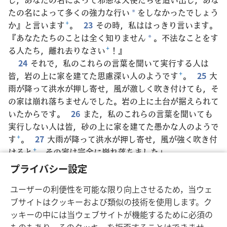
たの名によって多くの強力な行い
をしなかったでしょう
*
か』と言います
+
。
23
その時，私ははっきり言います。
『あなたたちのことは全く知りません
。不法なことをす
*
る人たち，離れ去りなさい
+
！』
24
それで，私のこれらの言葉を聞いて実行する人は
皆，岩の上に家を建てた思慮深い人のようです
+
。
25
大
雨が降って洪水が押し寄せ，風が激しく吹き付けても，そ
の家は崩れ落ちませんでした。岩の上に土台が据えられて
いたからです。
26
また，私のこれらの言葉を聞いても
実行しない人は皆，砂の上に家を建てた愚かな人のようで
す
+
。
27
大雨が降って洪水が押し寄せ，風が強く吹き付
けると
+
，その家は完全に崩れ落ちました」。
28
イエスがこれらの言葉を語り終えると，群衆はその
プライバシー設定
教え方に大変驚いていた
+
。
29
律法学者たちのようにで
ユーザーの利便性を可能な限り向上させるため，当ウェ
はなく，権威を授かった人のように教えていた
+
からであ
ブサイトはクッキーおよび類似の技術を使用します。ク
る。
ッキーの中には当ウェブサイトが機能するために必須の