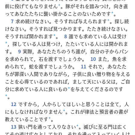
前に投げてもなりません
+
。豚がそれを踏みつけ，向き直
ってあなたたちに襲い掛かることのないためです
+
。
7
求め続けなさい。そうすれば与えられます
+
。探し続
けなさい。そうすれば見つかります。たたき続けなさい。
そうすれば開かれます
+
。
8
誰でも求めている人は受け
+
，探している人は見つけ，たたいている人には開かれま
す。
9
実際，あなたたちのうち誰が，自分の子からパン
を求められて，石を渡すでしょうか。
10
また，魚を求
められて，蛇を渡すでしょうか。
11
それで，あなたた
ちが罪深い人間でありながら，子供に良い贈り物を与える
ことを心得ているのであれば，まして天にいる父は，ご自
分に求めている人に良いもの
+
を与えてくださるのです
+
。
12
ですから，人からしてほしいと思うことは全て，人
にもしなければなりません
+
。これが律法と預言者の書が
教えていることです
+
。
13
狭い門を通って入りなさい
+
。滅びに至る門は広く
てその道は広々としており，それを通って入っていく人は