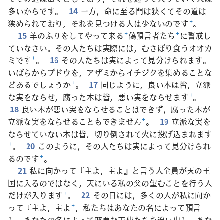
多いからです。
14
一方，命に至る門は狭くてその道は
狭められており，それを見つける人は少ないのです
+
。
15
羊のふりをしてやって来る
+
偽預言者たち
+
に警戒し
ていなさい。その人たちは実際には，むさぼり食うオオカ
ミです
+
。
16
その人たちは実によって見分けられます。
いばらからブドウを，アザミからイチジクを集めることな
どあるでしょうか
+
。
17
同じように，良い木は皆，立派
な実をならせ，腐った木は皆，悪い実をならせます
+
。
18
良い木が悪い実をならせることはできず，腐った木が
立派な実をならせることもできません
+
。
19
立派な実を
ならせていない木は皆，切り倒されて火に投げ込まれます
+
。
20
このように，その人たちは実によって見分けられ
るのです
+
。
21
私に向かって『主よ，主よ』と言う人全員が天の王
国に入るのではなく，天にいる私の父の望むことを行う人
だけが入ります
+
。
22
その日には，多くの人が私に向か
って『主よ，主よ
+
，私たちはあなたの名によって預言
し，あなたの名によって邪悪な天使たちを追い出し，あな