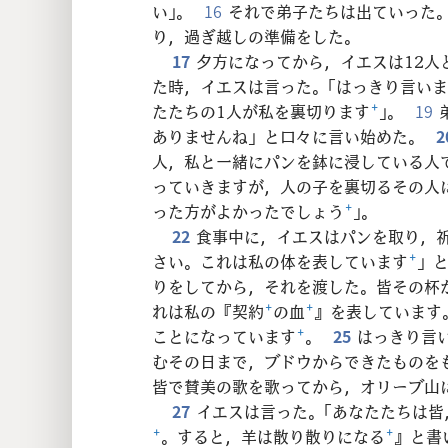
い」。
16
それで弟子たちは出ていった
り，過ぎ越しの準備をした。
17
夕方になってから，イエスは12人
た時，イエスは言った。「はっきり言い
たたちの1人が私を裏切ります
+
」。
19
ありませんね」と口々に言い始めた。
2
人，私と一緒にパンを鉢に浸している人
っていきますが，人の子を裏切るその人
った方がよかったでしょう
+
」。
22
食事中に，イエスはパンを取り，
さい。これは私の体を表しています
+
」
りをしてから，それを渡した。皆その杯
れは私の『契約
+
の血
+
』を表しています
ことになっています
+
。
25
はっきり言
むその日まで，ブドウからできたものを
皆で賛美の歌を歌ってから，オリーブ山
27
イエスは言った。「あなたたちは
+
。すると，羊は散り散りになる
+
』と書