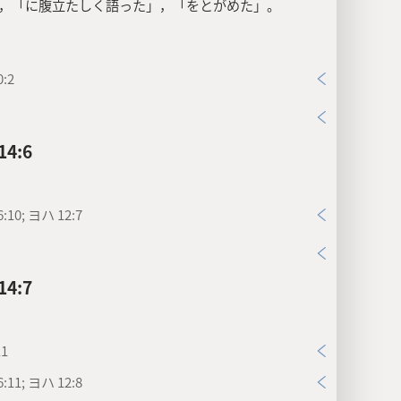
，「に腹立たしく語った」，「をとがめた」。
:2
4:6
:10; ヨハ 12:7
4:7
11
:11; ヨハ 12:8