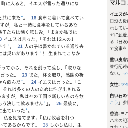
マルコ 1
。町に入ると，イエスが言った通りにな
イエスが
と共に来た
+
。
18
食卓に着いて食べてい
日没の後
ますが，私と一緒に食事をしているあな
示してい
弟子たちは深く悲しみ，「まさか私では
ヤに
到着
0
イエスは言った。「それは12人の1
る（日没
です
+
。
21
人の子は書かれている通り去
で食事を
には災いがあります
+
！ 生まれてこなか
重い皮膚
並行記述
祈ってから，それを割って渡し，「取りな
ない。
マ
と言った。
23
また，杯を取り，感謝の祈
から飲んだ
+
。
24
イエスは言った。「こ
女性:
マタ
。それは多くの人のために注ぎ出される
白い石の
いますが，私は神の王国で新しいものを飲
こう
」参
もう決して飲みません
+
」。
26
最後に，
に出ていった
+
。
香油:
ヨハ
皆，私を見捨てます。『私は牧者を打つ
ハネの記
いてあるからです。
28
しかし私は，生
されてい