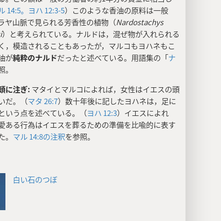
 14:5。
ヨハ 12:3-5
）このような香油の原料は一般
ラヤ山脈で見られる芳香性の植物（
Nardostachys
i
）と考えられている。ナルドは，混ぜ物が入れられる
く，模造されることもあったが，マルコもヨハネもこ
油が
純粋のナルド
だったと述べている。用語集の「
ナ
照。
頭に注ぎ:
マタイとマルコによれば，女性はイエスの頭
いだ。（
マタ 26:7
）数十年後に記したヨハネは，足に
という点を述べている。（
ヨハ 12:3
）イエスによれ
愛ある行為はイエスを葬るための準備を比喩的に表す
た。
マル 14:8の注釈
を参照。
白い石のつぼ