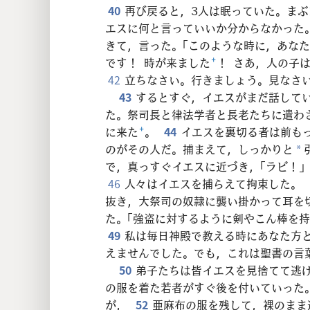
40
再び戻ると，3人は眠っていた。まぶ
エスに何と言っていいか分からなかった
きて，言った。「このような時に，あなた
です！ 時が来ました
+
！ さあ，人の子
42
立ちなさい。行きましょう。見なさ
43
するとすぐ，イエスがまだ話してい
た。祭司長と律法学者と長老たちに遣わ
に来た
+
。
44
イエスを裏切る者は前も
のがその人だ。捕まえて，しっかりと
*
で，真っすぐイエスに近づき，「ラビ！
46
人々はイエスを捕らえて拘束した。
抜き，大祭司の奴隷に襲い掛かって耳を
た。「強盗に対するように剣やこん棒を
49
私は毎日神殿で教える時にあなた方
えませんでした。でも，これは聖書の言
50
弟子たちは皆イエスを見捨てて逃
の服を着た若者がすぐ後を付いていった
が，
52
亜麻布の服を残して，裸のまま