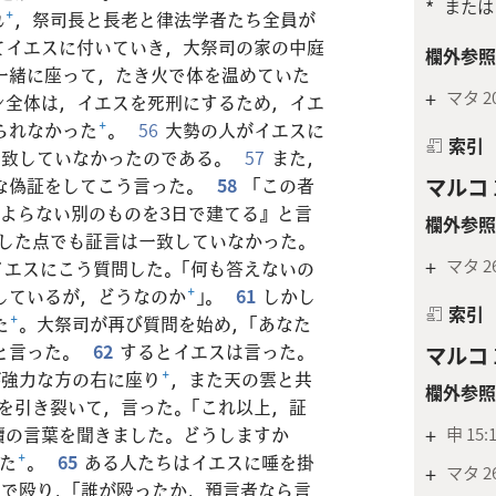
*
または
れ
+
，祭司長と長老と律法学者たち全員が
てイエスに付いていき，大祭司の家の中庭
欄外参照
一緒に座って，たき火で体を温めていた
+
マタ 20
ン全体は，イエスを死刑にするため，イエ
られなかった
+
。
56
大勢の人がイエスに
索引
一致していなかったのである。
57
また，
マルコ 1
な偽証をしてこう言った。
58
「この者
によらない別のものを3日で建てる』と言
欄外参照
した点でも証言は一致していなかった。
+
マタ 26
イエスにこう質問した。「何も答えないの
しているが，どうなのか
+
」。
61
しかし
索引
た
+
。大祭司が再び質問を始め，「あなた
と言った。
62
するとイエスは言った。
マルコ 1
が強力な方の右に座り
+
，また天の雲と共
欄外参照
を引き裂いて，言った。「これ以上，証
+
申 15:
瀆の言葉を聞きました。どうしますか
た
+
。
65
ある人たちはイエスに唾を掛
+
マタ 26
で殴り，「誰が殴ったか，預言者なら言