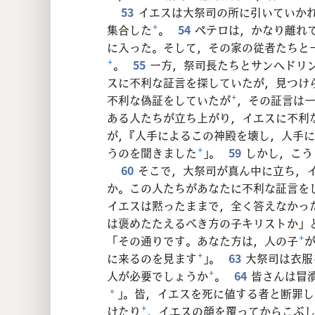
53
イエスは大祭司の所に引いていか
集合した
+
。
54
ペテロは，かなり離れ
に入った。そして，その家の従者たちと
+
。
55
一方，祭司長たちとサンヘドリ
スに不利な証言を探していたが，見つけ
不利な偽証をしていたが
+
，その証言は
ある人たちが立ち上がり，イエスに不利
が，『人手によるこの神殿を壊し，人手
うのを聞きました
+
」。
59
しかし，こう
60
そこで，大祭司が真ん中に立ち，
か。この人たちがあなたに不利な証言を
イエスは黙ったままで，全く答えなかっ
は褒めたたえるべき方の子キリストか」
「その通りです。あなた方は，人の子
+
に来るのを見ます
+
」。
63
大祭司は衣服
人が必要でしょうか
+
。
64
皆さんは冒
」。皆，イエスを死に値する者と断罪し
*
けたり
+
，イエスの顔を覆ってからこぶし