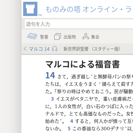
ものみの塔 オンライン・
聖書
出版物
集会
マルコ 14
新世界訳聖書 （スタディー版）
マルコ​に​よる​福音​書
14
さて，過ぎ越し
+
と無酵母パンの祭
たちは，イエスをうまく
捕らえて殺す
*
た。「祭りの時はやめておこう。民が騒動
8
3
イエスがベタニヤで，重い皮膚病だ
に，1人の女性が，白い石のつぼに入っ
16
ナルドで，とても高価なものだった。女
始めた
+
。
4
すると，何人かが憤って互
24
ないか。
5
この香油なら300デナリ
+
以