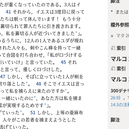
脚注
たが重くなっていたのである。3人はイ
。
41
それから，イエスは3度目に戻って
*
または
たちは眠って休んでいます！ もう十分
欄外参照
は裏切られて罪人たちに引き渡されます。
い，私を裏切る人が近づいてきました
+
」。
+
マタ 26
るうちに，12人の1人であるユダが現れ
された人々も，剣やこん棒を持って一緒
索引
って合図を打ち合わせ，「私が口づけする
マルコ 1
引いていけ」と言っていた。
45
それ
索引
」と言って，優しく口づけした。
47
しかし，そばに立っていた1人が剣を
マルコ 1
切り落とした
+
。
48
そこでイエスは言っ
300デナ
持って私を捕らえに来たのですか
+
。
26:9
），
と一緒にいたのに
+
，あなた方は私を捕ま
14:3の注
葉が実現するためです
+
」。
げていった
+
。
51
しかし，上等の亜麻布
脚注
。人々がこの若者を捕まえようとした
逃げていった。