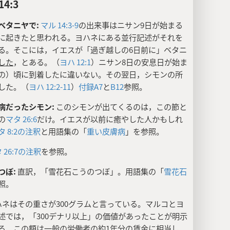
4:3
ベタニヤで:
マル 14:3-9
の出来事はニサン9日が始まる
に起きたと思われる。ヨハネにある並行記述がそれを
る。そこには，イエスが「過ぎ越しの6日前に」ベタニ
した
，とある。（
ヨハ 12:1
）ニサン8日の安息日が始ま
の）頃に到着したに違いない。その翌日，シモンの所
した。（
ヨハ 12:2-11
）
付録A7
と
B12
参照。
病だったシモン:
このシモンが出てくるのは，この節と
の
マタ 26:6
だけ。イエスが以前に癒やした人かもしれ
タ 8:2の注釈
と用語集の「
重い皮膚病
」を参照。
 26:7の注釈
を参照。
つぼ:
直訳，「雪花石こうのつぼ」。用語集の「
雪花石
照。
ネはその重さが300グラムと言っている。マルコとヨ
述では，「300デナリ以上」の価値があったことが明示
る。この額は一般の労働者の約1年分の賃金に相当し