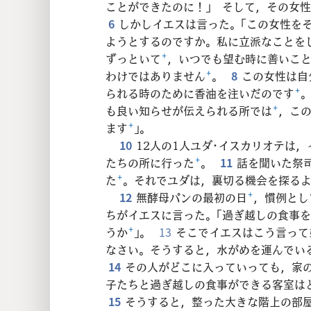
ことができたのに！」 そして，その女
32
6
しかしイエスは言った。「この女性を
ようとするのですか。私に立派なことを
40
ずっといて
+
，いつでも望む時に善いこ
わけではありません
+
。
8
この女性は自
られる時のために香油を注いだのです
+
48
も良い知らせが伝えられる所では
+
，こ
ます
+
」。
56
10
12人の1人ユダ･イスカリオテは
たちの所に行った
+
。
11
話を聞いた祭
64
た
+
。それでユダは，裏切る機会を探る
12
無酵母パンの最初の日
+
，慣例とし
72
ちがイエスに言った。「過ぎ越しの食事
うか
+
」。
13
そこでイエスはこう言って
なさい。そうすると，水がめを運んでい
14
その人がどこに入っていっても，家の
子たちと過ぎ越しの食事ができる客室は
15
そうすると，整った大きな階上の部