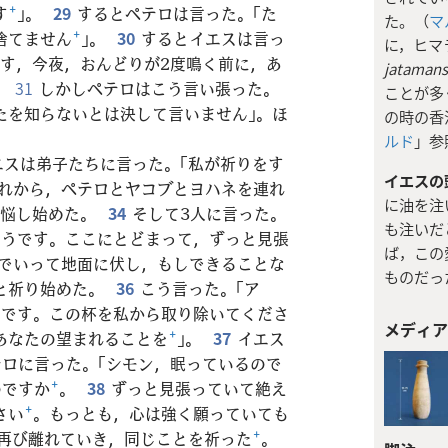
す
+
」。
29
するとペテロは言った。「た
た。（
マル
捨てません
+
」。
30
するとイエスは言っ
に，ヒマ
です，今夜，おんどりが2度鳴く前に，あ
jatamans
。
31
しかしペテロはこう言い張った。
ことが多
たを知らないとは決して言いません」。ほ
の時の香
ルド
」参
エスは弟子たちに言った。「私が祈りをす
イエスの
れから，ペテロとヤコブとヨハネを連れ
に油を注
苦悩し始めた。
34
そして3人に言った。
も注いだ
そうです。ここにとどまって，ずっと見張
ば，この
でいって地面に伏し，もしできることな
ものだっ
と祈り始めた。
36
こう言った。「ア
能です。この杯を私から取り除いてくださ
メディア
あなたの望まれることを
+
」。
37
イエス
テロに言った。「シモン，眠っているので
のですか
+
。
38
ずっと見張っていて絶え
さい
+
。もっとも，心は強く願っていても
再び離れていき，同じことを祈った
+
。