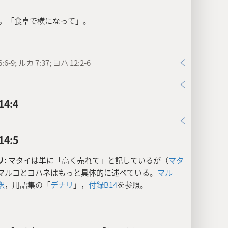
，「食卓で横になって」。
:6-9; ルカ 7:37; ヨハ 12:2-6
4:4
4:5
リ:
マタイは単に「高く売れて」と記しているが（
マタ
マルコとヨハネはもっと具体的に述べている。
マル
釈
，用語集の「
デナリ
」，
付録B14
を参照。