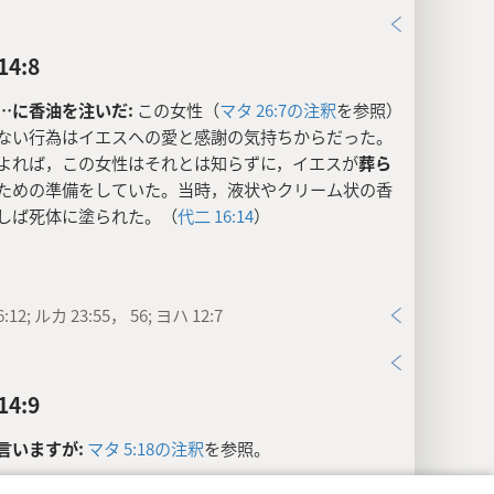
4:8
…に香油を注いだ:
この女性（
マタ 26:7の注釈
を参照）
ない行為はイエスへの愛と感謝の気持ちからだった。
よれば，この女性はそれとは知らずに，イエスが
葬ら
ための準備をしていた。当時，液状やクリーム状の香
しば死体に塗られた。（
代二 16:14
）
:12; ルカ 23:55， 56; ヨハ 12:7
4:9
言いますが:
マタ 5:18の注釈
を参照。
…伝えられる:
イエスはここで，
マル 13:10
の預言と同