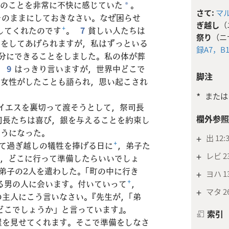
性のことを非常に不快に感じていた
。
*
さて:
マル
そのままにしておきなさい。なぜ困らせ
ぎ越し
（
してくれたのです
+
。
7
貧しい人たちは
祭り
（ニ
とをしてあげられますが，私はずっといる
録A7，
B
分にできることをしました。私の体が葬
。
9
はっきり言いますが，世界中どこで
脚注
の女性がしたことも語られ，思い起こされ
*
または
，イエスを裏切って渡そうとして，祭司長
欄外参照
司長たちは喜び，銀を与えることを約束し
ようになった。
+
出 12:
て過ぎ越しの犠牲を捧げる日に
+
，弟子た
+
レビ 23
を，どこに行って準備したらいいでしょ
弟子の2人を遣わした。「町の中に行き
+
ヨハ 13
る男の人に会います。付いていって
+
，
+
マタ 26
主人にこう言いなさい。『先生が，「弟
どこでしょうか」と言っています』。
索引
屋を見せてくれます。そこで準備をしなさ