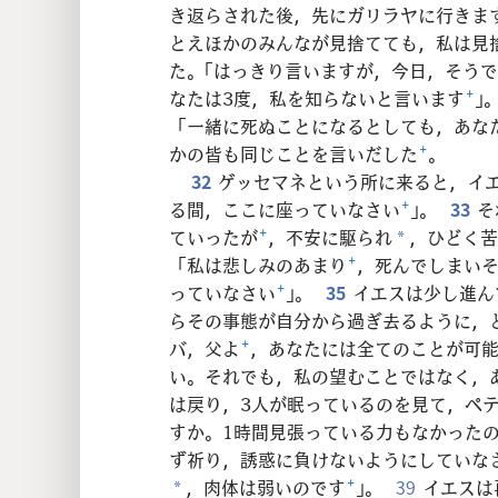
き返らされた後，先にガリラヤに行きま
とえほかのみんなが見捨てても，私は見
た。「はっきり言いますが，今日，そう
なたは3度，私を知らないと言います
+
」
「一緒に死ぬことになるとしても，あな
かの皆も同じことを言いだした
+
。
32
ゲッセマネという所に来ると，イ
る間，ここに座っていなさい
+
」。
33
そ
ていったが
+
，不安に駆られ
，ひどく
*
「私は悲しみのあまり
+
，死んでしまい
っていなさい
+
」。
35
イエスは少し進ん
らその事態が自分から過ぎ去るように，
バ，父よ
+
，あなたには全てのことが可
い。それでも，私の望むことではなく，
は戻り，3人が眠っているのを見て，ペ
すか。1時間見張っている力もなかった
ず祈り，誘惑に負けないようにしていな
，肉体は弱いのです
+
」。
39
イエスは
*