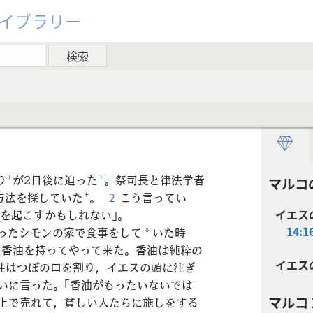
ライブラリー
り
+
が2日後に迫った
+
。祭司長と律法学者
マルコ
方法を探していた
+
。
2
こう言ってい
を起こすかもしれない」。
イエス
14:1
ったシモンの家で食事をして
いた時
*
た香油を持ってやって来た。香油は純粋の
イエス
性はつぼの口を割り，イエスの頭に注ぎ
いに言った。「香油がもったいないでは
マルコ 1
上で売れて，貧しい人たちに施しをする