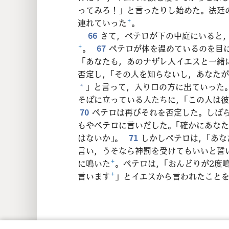
ってみろ！」と言ったりし始めた。法廷
連れていった
+
。
66
さて，ペテロが下の中庭にいると
+
。
67
ペテロが体を温めているのを目
「あなたも，あのナザレ人イエスと一緒
否定し，「その人を知らないし，あなた
」と言って，入り口の方に出ていった
*
そばに立っている人たちに，「この人は
70
ペテロは再びそれを否定した。しば
もやペテロに言いだした。「確かにあな
はないか」。
71
しかしペテロは，「あ
言い，うそなら神罰を受けてもいいと誓
に鳴いた
+
。ペテロは，「おんどりが2度
言います
+
」とイエスから言われたこと