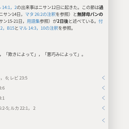
 14:1，2
の出来事はニサン12日に起きた。この節は
過
ニサン14日，
マタ 26:2の注釈
を参照）と
無酵母パンの
サン15-21日，
用語集
参照）が
2日後
と述べている。
付
12，
B15
と
マル 14:3，
10の注釈
を参照。
，「欺きによって」，「悪巧みによって」。
3， 6; レビ 23:5
:6
:1
:2-5; ルカ 22:1， 2