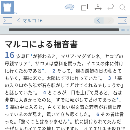
マルコ 16
Audio Player
00:00
マルコ​に​よる​福音​書
16
安息日
+
が終わると，マリア･マグダレネ，ヤコブの
母親マリア
+
，サロメは香料を買った。イエスの体に付け
に行くためである
+
。
2
そして，週の最初の日の朝とて
も早く，墓に来た。太陽はすでに昇っていた
+
。
3
「墓
の入り口から誰が石を転がしてどけてくれるでしょうか」
と話していた
+
。
4
ところが，目を上げて見ると，石は
非常に大きかったのに，すでに転がしてどけてあった
+
。
5
墓の中に入ると，白くて長い服を着た若者が右側に座
っているのが見え，驚いて立ち尽くした。
6
その者は言
った。「驚くことはありません
+
。杭に掛けられて死んだ
ナザレ人のイエスを捜していますね。イエスは生き返りま