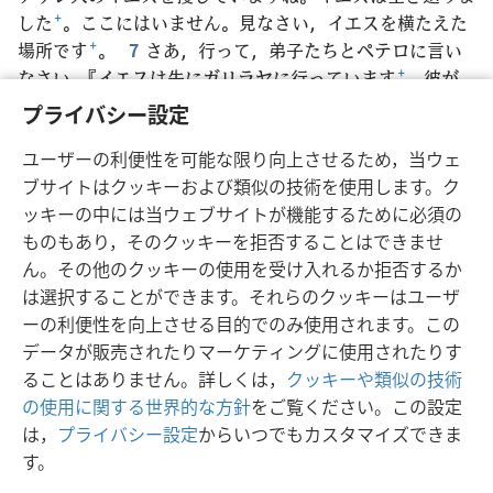
した
+
。ここにはいません。見なさい，イエスを横たえた
場所です
+
。
7
さあ，行って，弟子たちとペテロに言い
なさい。『イエスは先にガリラヤに行っています
+
。彼が
言った通り，そこで会えます
+
』」。
8
女性たちは外に出
プライバシー設定
ると，墓から逃げるようにして走った。震えていて，胸が
ユーザーの利便性を可能な限り向上させるため，当ウェ
いっぱいだった。誰にも何も話さなかった。恐れていたの
ブサイトはクッキーおよび類似の技術を使用します。ク
である
+
。
ッキーの中には当ウェブサイトが機能するために必須の
ものもあり，そのクッキーを拒否することはできませ
ん。その他のクッキーの使用を受け入れるか拒否するか
は選択することができます。それらのクッキーはユーザ
日本語
シェアする
設定
ーの利便性を向上させる目的でのみ使用されます。この
Copyright
© 2026 Watch Tower Bible and Tract Society of Pennsylvania
データが販売されたりマーケティングに使用されたりす
利用規約
プライバシーに関する方針
プライバシー設定
JW.ORG
ることはありません。詳しくは，
クッキーや類似の技術
ログイン
の使用に関する世界的な方針
をご覧ください。この設定
は，
プライバシー設定
からいつでもカスタマイズできま
す。