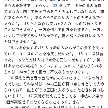
るものを託すでしょうか。
12
そして，ほかの者の所有
するものに関して忠実であることを示していないなら，誰
があなたたちに，あなたたちのための
ものを与えるでし
*
ょうか
+
。
13
どんな召し使いも2人の主人の奴隷となる
ことはできません。一方を憎んで他方を愛するか，一方に
尽くして他方を軽く見るかです。神と富との奴隷になるこ
とはできません
+
」。
14
お金を愛するパリサイ派の人たちがこの全てを聞い
ていて，イエスのことを冷笑し始めた
+
。
15
イエスは言
った。「あなた方は人前で自分を正しく見せますが
+
，神
はあなた方の心を知っています
+
。人の間で重んじられる
ものは，神から見て極めて不快なものなのです
+
。
16
律法と預言者の言葉が広められたのはヨハネの時ま
ででした。それ以降は，神の王国が良い知らせとして広め
られており，誰もがその王国に入ろうとひたむきに努力し
ています
+
。
17
天地が消え去るとしても，律法の文字の
1画が実現せずになくなることはありません
+
。
18
妻を離婚して別の女性と結婚する人は皆，姦淫をす