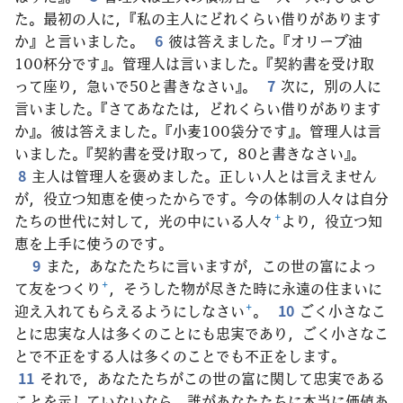
た。最初の人に，『私の主人にどれくらい借りがあります
か』と言いました。
6
彼は答えました。『オリーブ油
100杯分です』。管理人は言いました。『契約書を受け取
って座り，急いで50と書きなさい』。
7
次に，別の人に
言いました。『さてあなたは，どれくらい借りがあります
か』。彼は答えました。『小麦100袋分です』。管理人は言
いました。『契約書を受け取って，80と書きなさい』。
8
主人は管理人を褒めました。正しい人とは言えません
が，役立つ知恵を使ったからです。今の体制の人々は自分
たちの世代に対して，光の中にいる人々
+
より，役立つ知
恵を上手に使うのです。
9
また，あなたたちに言いますが，この世の富によっ
て友をつくり
+
，そうした物が尽きた時に永遠の住まいに
迎え入れてもらえるようにしなさい
+
。
10
ごく小さなこ
とに忠実な人は多くのことにも忠実であり，ごく小さなこ
とで不正をする人は多くのことでも不正をします。
11
それで，あなたたちがこの世の富に関して忠実である
ことを示していないなら，誰があなたたちに本当に価値あ