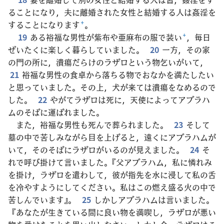
ることになり，夫に離婚された女性と結婚する人は姦淫を
することになります
+
。
19
ある裕福な男性が紫布や亜麻布の服で装い
+
，毎日
ぜいたくに楽しく暮らしていました。
20
一方，その家
の門の所に，潰瘍だらけのラザロという物乞いがいて，
21
裕福な男性の食卓から落ちる物でおなかを満たしたい
と思っていました。その上，犬が来ては潰瘍をなめるので
した。
22
やがてラザロは死に，天使によってアブラハ
ムのそばに運ばれました。
また，裕福な男性も死んで葬られました。
23
そして
墓の中で苦しみながら目を上げると，遠くにアブラハムが
いて，そのそばにラザロがいるのが見えました。
24
そ
れで呼び掛けて言いました。『父アブラハム，私に憐れみ
を掛け，ラザロを遣わして，彼が指先を水に浸して私の舌
を冷やすようにしてください。私はこの燃え盛る火の中で
苦しんでいます』。
25
しかしアブラハムは言いました。
『あなたが生きている間に良い物を満喫し，ラザロが悪い