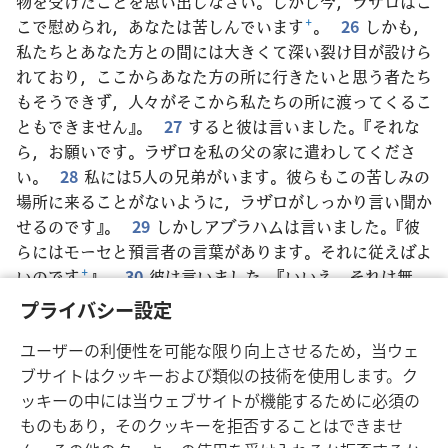
物を受けたことを思い出しなさい。しかし今，ラザロはこ
こで慰められ，あなたは苦しんでいます
+
。
26
しかも，
私たちとあなた方との間には大きくて深い裂け目が設けら
れており，ここからあなた方の所に行きたいと思う者たち
もそうできず，人々がそこから私たちの所に渡ってくるこ
ともできません』。
27
すると彼は言いました。『それな
ら，お願いです。ラザロを私の父の家に遣わしてくださ
い。
28
私には5人の兄弟がいます。彼らもこの苦しみの
場所に来ることがないように，ラザロがしっかり言い聞か
せるのです』。
29
しかしアブラハムは言いました。『彼
らにはモーセと預言者の言葉があります。それに従えばよ
いのです
+
』。
30
彼は言いました。『いいえ，それは無
理です，父アブラハム。でも誰かが生き返って行けば，彼
プライバシー設定
らは悔い改めます』。
31
しかしアブラハムは言いまし
ユーザーの利便性を可能な限り向上させるため，当ウェ
た。『モーセや預言者の言葉に従わないなら
+
，誰かが生
ブサイトはクッキーおよび類似の技術を使用します。ク
き返っても，やはり説得されないでしょう』」。
ッキーの中には当ウェブサイトが機能するために必須の
ものもあり，そのクッキーを拒否することはできませ