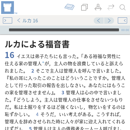
ルカ 16
Audio Player
00:00
ルカ​に​よる​福音​書
16
イエスは弟子たちにも言った。「ある裕福な男性に
仕える家の管理人
+
が，主人の物を浪費していると訴えら
れました。
2
そこで主人は管理人を呼んで言いました。
『私の耳に入ったこのことはどういうことですか。管理人
として行った取引の報告を出しなさい。あなたにはもうこ
の家を管理させません』。
3
管理人は心の中で言いまし
た。『どうしよう。主人は管理人の仕事をさせないつもり
だ。私は土掘りをするほど強くないし，物乞いをするのは
恥ずかしい。
4
そうだ，いい考えがある。こうすれば，
管理人を辞めさせられた時に人々が家に迎え入れてくれる
はずだ』。
5
管理人は主人の債務者を一人一人呼びまし