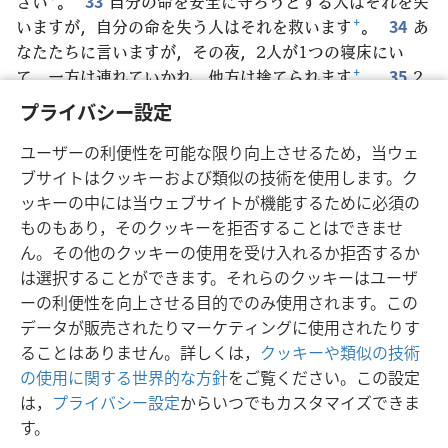
さい
+
。
33
自分の命を安全に守ろうとする人はそれを失
いますが，自分の命を失う人はそれを救います
+
。
34
あ
なたたちに言いますが，その夜，2人が1つの寝床にい
て，一方は連れていかれ，他方は捨てられます
+
。
35
2
人の女性が同じひき臼を回していて，一方は連れていか
プライバシー設定
れ，他方は捨てられます」。
36
―
37
それで弟子たち
は言った。「主よ，どこでですか」。イエスは言った。
ユーザーの利便性を可能な限り向上させるため，当ウェ
「死体のある所にはワシも集まります
+
」。
ブサイトはクッキーおよび類似の技術を使用します。ク
ッキーの中には当ウェブサイトが機能するために必須の
ものもあり，そのクッキーを拒否することはできませ
ん。その他のクッキーの使用を受け入れるか拒否するか
は選択することができます。それらのクッキーはユーザ
日本語
シェアする
設定
ーの利便性を向上させる目的でのみ使用されます。この
Copyright
© 2026 Watch Tower Bible and Tract Society of Pennsylvania
データが販売されたりマーケティングに使用されたりす
利用規約
プライバシーに関する方針
プライバシー設定
JW.ORG
ることはありません。詳しくは，
クッキーや類似の技術
ログイン
の使用に関する世界的な方針
をご覧ください。この設定
は，
プライバシー設定
からいつでもカスタマイズできま
す。