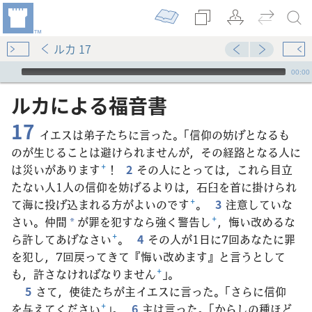
ルカ 17
Audio Player
00:00
ルカ​に​よる​福音​書
17
イエスは弟子たちに言った。「信仰の妨げとなるも
のが生じることは避けられませんが，その経路となる人に
は災いがあります
+
！
2
その人にとっては，これら目立
たない人1人の信仰を妨げるよりは，石臼を首に掛けられ
て海に投げ込まれる方がよいのです
+
。
3
注意していな
さい。仲間
が罪を犯すなら強く警告し
+
，悔い改めるな
*
ら許してあげなさい
+
。
4
その人が1日に7回あなたに罪
を犯し，7回戻ってきて『悔い改めます』と言うとして
も，許さなければなりません
+
」。
5
さて，使徒たちが主イエスに言った。「さらに信仰
を与えてください
+
」。
6
主は言った。「からしの種ほど