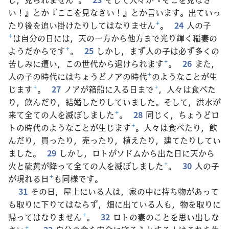
い！』とか『ここを見なさい！』とか言います。出ていっ
たり後を追い掛けたりしてはなりません
+
。
24
人の子
+
は自分の日には，天の一方から他方まで光り輝く稲妻の
ようだからです
+
。
25
しかし，まず人の子は必ず多くの
苦しみに遭い，この世代から退けられます
+
。
26
また，
人の子の時代にはちょうどノアの時代
+
のようなことが生
じます
+
。
27
ノアが箱船に入る日まで
+
，人々は食べた
り，飲んだり，結婚したりしていました。そして，洪水が
来て全ての人を滅ぼしました
+
。
28
同じく，ちょうどロ
トの時代のようなことが生じます
+
。人々は食べたり，飲
んだり，買ったり，売ったり，植えたり，建てたりしてい
ました。
29
しかし，ロトがソドムから出た日に天から
火と硫黄が降って全ての人を滅ぼしました
+
。
30
人の子
が現れる日
+
も同様です。
31
その日，屋上にいる人は，家の中に持ち物があって
も取りに下りてはならず，畑に出ている人も，物を取りに
帰ってはなりません
+
。
32
ロトの妻のことを思い出しな