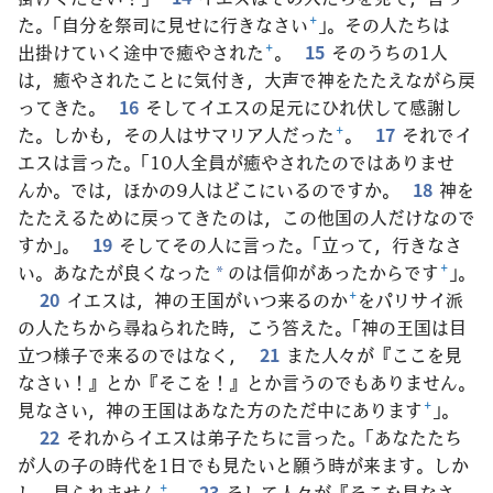
た。「自分を祭司に見せに行きなさい
+
」。その人たちは
出掛けていく途中で癒やされた
+
。
15
そのうちの1人
は，癒やされたことに気付き，大声で神をたたえながら戻
ってきた。
16
そしてイエスの足元にひれ伏して感謝し
た。しかも，その人はサマリア人だった
+
。
17
それでイ
エスは言った。「10人全員が癒やされたのではありませ
んか。では，ほかの9人はどこにいるのですか。
18
神を
たたえるために戻ってきたのは，この他国の人だけなので
すか」。
19
そしてその人に言った。「立って，行きなさ
い。あなたが良くなった
のは信仰があったからです
+
」。
*
20
イエスは，神の王国がいつ来るのか
+
をパリサイ派
の人たちから尋ねられた時，こう答えた。「神の王国は目
立つ様子で来るのではなく，
21
また人々が『ここを見
なさい！』とか『そこを！』とか言うのでもありません。
見なさい，神の王国はあなた方のただ中にあります
+
」。
22
それからイエスは弟子たちに言った。「あなたたち
が人の子の時代を1日でも見たいと願う時が来ます。しか
し，見られません
+
。
23
そして人々が『そこを見なさ