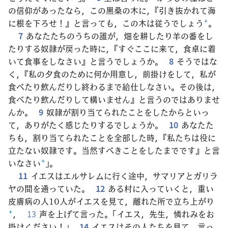
の信仰があったなら，この黒桑の木に，『引き抜かれて海
に根を下ろせ！』と言っても，この木は従うでしょう
+
。
7
あなたたちのうちの誰が，畑を耕したり羊の番をし
たりする奴隷が戻った時に，『すぐここに来て，食卓に着
いて食事をしなさい』と言うでしょうか。
8
そうではな
く，『私の夕食のために何か用意し，前掛けをして，私が
食べたり飲んだりし終わるまで給仕しなさい。その後は，
食べたり飲んだりして構いません』と言うのではありませ
んか。
9
奴隷が割り当てられたことをしたからといっ
て，ありがたく感じたりするでしょうか。
10
あなたた
ちも，割り当てられたことを全部した時，『私たちは役に
立たない奴隷です。当然すべきことをしたまでです』と言
いなさい
+
」。
11
イエスはエルサレムに行く途中，サマリアとガリラ
ヤの間を通っていた。
12
ある村に入っていくと，重い
皮膚病の人10人がイエスを見て，離れた所で立ち上がり
+
，
13
声を上げて言った。「イエス，先生，憐れみをお
掛けください！」
14
イエスはその人たちを見て，言っ