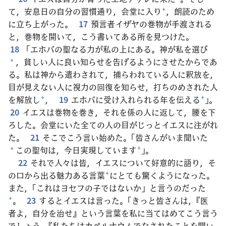
て，安息日の自分の習慣通り，会堂に入り
+
，朗読のため
に立ち上がった。
17
預言者イザヤの巻物が手渡される
と，巻物を開いて，こう書いてある所を見つけた。
18
「エホバの聖なる力が私の上にある。神が私を選び
，貧しい人に良い知らせを告げるようにさせたからであ
*
る。私は神から遣わされて，捕らわれている人に釈放を，
目が見えない人に視力の回復を知らせ，打ちのめされた人
を解放し
+
，
19
エホバに受け入れられる年を伝える
+
」。
20
イエスは巻物を巻き，それを係の人に返して，腰を下
ろした。会堂にいた全ての人の目がじっとイエスに注がれ
た。
21
そこでこう言い始めた。「皆さんがいま聞いた
この聖句は，今日実現しています
+
」。
*
22
それで人々は皆，イエスについて好意的に語り，そ
の口から出る魅力ある言葉
+
にとても驚くようになった。
また，「これはヨセフの子ではないか」と言うのだった
+
。
23
するとイエスは言った。「きっと皆さんは，『医
者よ，自分を治せ』という言葉を私に当てはめてこう言う
でしょう。『私たちはカペルナウムでなされたことを聞い