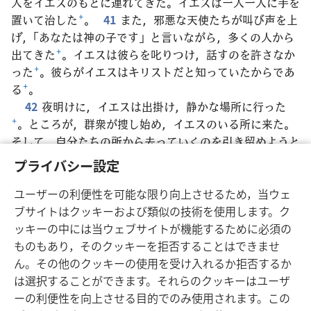
人をイエスのもとに連れてきた。イエスは一人一人に手を
置いて治した
+
。
41
また，邪悪な天使たちが叫び声を上
げ，「あなたは神の子です」と言いながら，多くの人から
出てきた
+
。イエスは彼らを叱りつけ，話すのを許さなか
った
+
。彼らがイエスはキリストだと知っていたからであ
る
+
。
42
夜明けに，イエスは出掛け，静かな場所に行った
+
。ところが，群衆が捜し始め，イエスのいる所に来た。
そして，自分たちの所から去っていくのを引き留めようと
した。
43
しかしイエスは言った。「私はほかの町にも
プライバシー設定
神の王国の良い知らせを広めなければなりません。そのた
めに遣わされたからです
+
」。
44
こうしてイエスはユダ
ユーザーの利便性を可能な限り向上させるため，当ウェ
ヤの会堂で伝道していった。
ブサイトはクッキーおよび類似の技術を使用します。ク
ッキーの中には当ウェブサイトが機能するために必須の
ものもあり，そのクッキーを拒否することはできませ
ん。その他のクッキーの使用を受け入れるか拒否するか
は選択することができます。それらのクッキーはユーザ
日本語
シェアする
設定
ーの利便性を向上させる目的でのみ使用されます。この
Copyright
© 2026 Watch Tower Bible and Tract Society of Pennsylvania