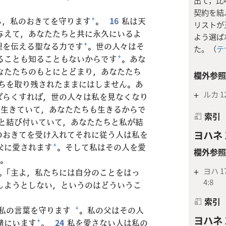
出て，比
契約を結
ら，私のおきてを守ります
+
。
16
私は天
リストが
与えて，あなたたちと共に永久にいるよ
よう選ば
理を伝える聖なる力です
+
。世の人々はそ
た。（
テサ
ることも知ることもないからです
+
。あな
なたたちのもとにとどまり，あなたたち
欄外参照
ちを取り残されたままにはしません。あ
+
ルカ 12
ばらくすれば，世の人々は私を見なくなり
は生きていて，あなたたちも生きるからで
索引
と結び付いていて，あなたたちと私が結
のおきてを受け入れてそれに従う人は私を
ヨハネ 1
父に愛されます
+
。そして私はその人を愛
欄外参照
」。
+
ヨハ 17
。「主よ，私たちには自分のことをはっ
4:8
しようとしない，というのはどういうこ
索引
は私の言葉を守ります
+
。私の父はその人
ヨハネ 1
緒にいます
+
。
24
私を愛さない人は私の