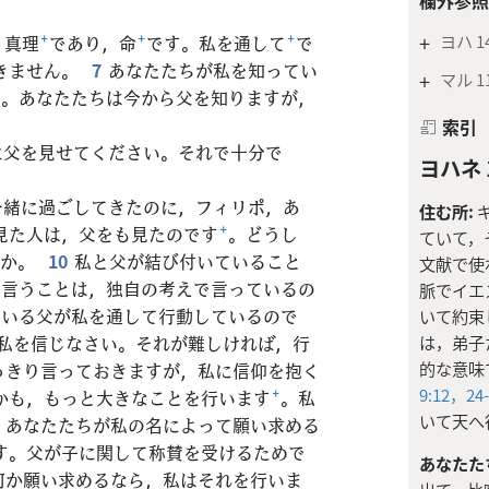
+
ヨハ 14
，真理
+
であり，命
+
です。私を通して
+
で
きません。
7
あなたたちが私を知ってい
+
マル 11
+
。あなたたちは今から父を知りますが，
索引
に父を見せてください。それで十分で
ヨハネ 1
一緒に過ごしてきたのに，フィリポ，あ
住む所:
見た人は，父をも見たのです
+
。どうし
ていて，
すか。
10
私と父が結び付いていること
文献で使
に言うことは，独自の考えで言っているの
脈でイエ
ている父が私を通して行動しているので
いて約束
私を信じなさい。それが難しければ，行
は，弟子
的な意味
っきり言っておきますが，私に信仰を抱く
9:12，
24
かも，もっと大きなことを行います
+
。私
いて天へ
，あなたたちが私の名によって願い求める
す。父が子に関して称賛を受けるためで
あなたた
何か願い求めるなら，私はそれを行いま