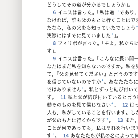
24
どうしてその道が分かるでしょうか」。
6
イエスは言った。「私は道
+
であり
なければ，誰も父のもとに行くことはで
たなら，私の父をも知っていたでしょう
実際にはすでに見ていました
+
」。
8
フィリポが言った。「主よ，私たち
す」。
9
イエスは言った。「こんなに長い間
なたはまだ私を知らないのですか。私を
て，『父を見せてください』と言うので
を信じていないのですか
+
。あなたたち
ではありません
+
。私とずっと結び付い
す。
11
私と父が結び付いていると言う
動そのものを見て信じなさい
+
。
12
は
人も，私がしていることを行います。し
が父のもとに行くからです
+
。
13
また
ことが何であっても，私はそれを行いま
す
+
。
14
あなたたちが私の名によって