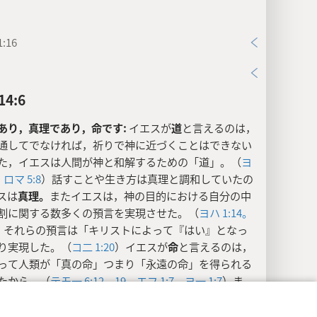
:16
4:6
あり，真理であり，命です:
イエスが
道
と言えるのは，
通してでなければ，祈りで神に近づくことはできない
た，イエスは人間が神と和解するための「道」。（
ヨ
。
ロマ 5:8
）話すことや生き方は真理と調和していたの
スは
真理。
またイエスは，神の目的における自分の中
割に関する数多くの預言を実現させた。（
ヨハ 1:14。
）それらの預言は「キリストによって『はい』となっ
り実現した。（
コ二 1:20
）イエスが
命
と言えるのは，
って人類が「真の命」つまり「永遠の命」を得られる
たから。（
テモ一 6:12，
19。
エフ 1:7。
ヨ一 1:7
）ま
してパラダイスで永遠に生きる希望を持つようになる
勢の人たちにとっても，イエスは「命」となる。（
ヨ