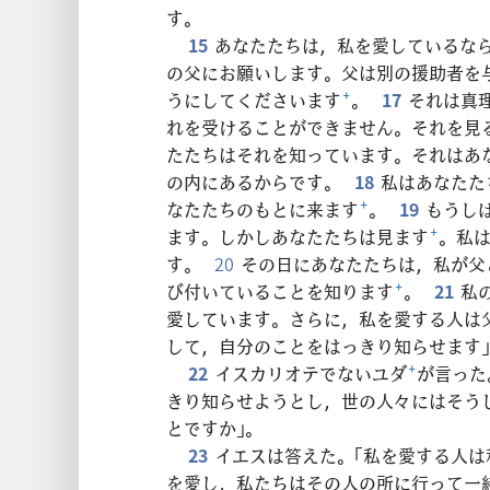
す。
15
あなたたちは，私を愛しているな
の父にお願いします。父は別の援助者を
うにしてくださいます
+
。
17
それは真
れを受けることができません。それを見
たたちはそれを知っています。それはあ
の内にあるからです。
18
私はあなたた
なたたちのもとに来ます
+
。
19
もうし
ます。しかしあなたたちは見ます
+
。私
す。
20
その日にあなたたちは，私が父
び付いていることを知ります
+
。
21
私
愛しています。さらに，私を愛する人は
して，自分のことをはっきり知らせます
22
イスカリオテでないユダ
+
が言った
きり知らせようとし，世の人々にはそう
とですか」。
23
イエスは答えた。「私を愛する人
を愛し，私たちはその人の所に行って一