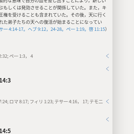
喩的な意味で自分の血を差し出すことにより，新しい
ぶもしくは発効させることが関係していた。また，キ
王権を受けることも含まれていた。その後，天に行く
れた弟子たちの天への復活が始まることになってい
一 4:14-17。
ヘブ 9:12，
24-28。
ペ一 1:19。
啓 11:15
）
:32; ペ一 1:3， 4
4:3
:24; ロマ 8:17; フィリ 1:23; テサ一 4:16， 17; テモ二
4:5