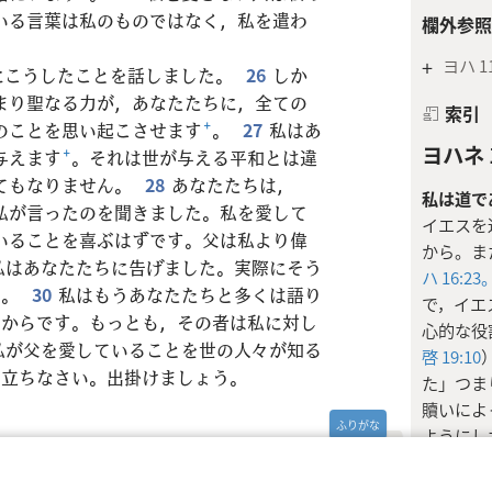
いる言葉は私のものではなく，私を遣わ
欄外参照
+
ヨハ 11
にこうしたことを話しました。
26
しか
まり聖なる力が，あなたたちに，全ての
索引
のことを思い起こさせます
+
。
27
私はあ
ヨハネ 1
与えます
+
。それは世が与える平和とは違
てもなりません。
28
あなたたちは，
私は道で
私が言ったのを聞きました。私を愛して
イエスを
いることを喜ぶはずです。父は私より偉
から。ま
私はあなたたちに告げました。実際にそう
ハ 16:23
+
。
30
私はもうあなたたちと多くは語り
で，イエ
るからです。もっとも，その者は私に対し
心的な役
私が父を愛していることを世の人々が知る
啓 19:10
。立ちなさい。出掛けましょう。
た」つま
贖いによ
ようにし
た，復活
非常に大