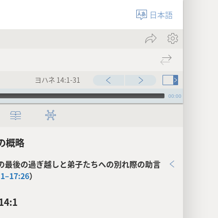
日本語
ヨハネ 14:1-31
00:00
の概略
の最後の過ぎ越しと弟子たちへの別れ際の助言
:1–17:26
）
4:1