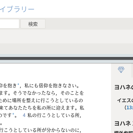
ライブラリー
仰を抱き
+
，私にも信仰を抱きなさい。
ヨハネ
ます。そうでなかったなら，そのことを
ために場所を整えに行こうとしているの
イエス
（
13
来てあなたたちを私の所に迎えます。私
のです
+
。
4
私の行こうとしている所，
」。
ヨハネ 1
の行こうとしている所が分からないのに，
欄外参照