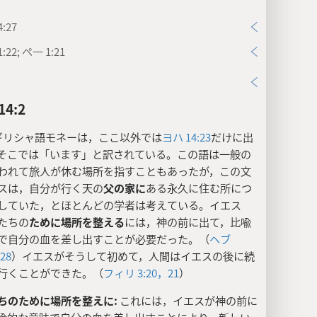
:27
:22; ペ一 1:21
4:2
ギリシャ語モネーは，ここ以外では
ヨハ 14:23
だけに出
そこでは「います」と訳されている。この語は一般の
われて旅人が休む場所を指すこともあったが，この文
スは，自分が行く天の
父の家に
ある永久に住む所につ
していた，とほとんどの学者は考えている。イエス
たちの
ために場所を整える
には，神の前に出て，比喩
で自分の血を差し出すことが必要だった。（
ヘブ
-28
）イエスがそうして初めて，人間はイエスの後に続
行くことができた。（
フィリ 3:20，21
）
ちのために場所を整えに:
これには，イエスが神の前に