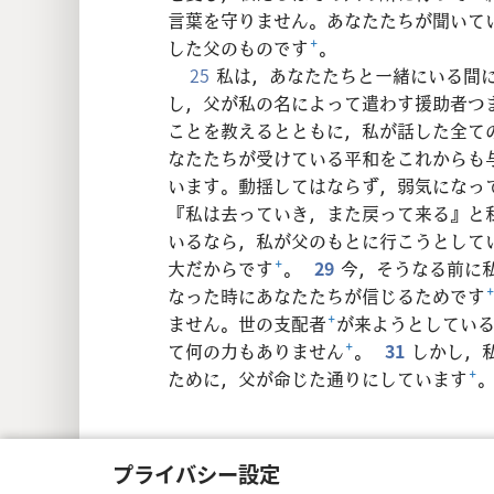
言葉を守りません。あなたたちが聞いて
した父のものです
+
。
25
私は，あなたたちと一緒にいる間
し，父が私の名によって遣わす援助者つ
ことを教えるとともに，私が話した全て
なたたちが受けている平和をこれからも
います。動揺してはならず，弱気になっ
『私は去っていき，また戻って来る』と
いるなら，私が父のもとに行こうとして
大だからです
+
。
29
今，そうなる前に
なった時にあなたたちが信じるためです
ません。世の支配者
+
が来ようとしてい
て何の力もありません
+
。
31
しかし，
ために，父が命じた通りにしています
+
プライバシー設定