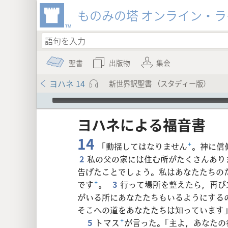
ものみの塔 オンライン・
聖書
出版物
集会
ヨハネ 14
新世界訳聖書 （スタディー版）
Audio Player
ヨハネ​に​よる​福音​書
14
「動揺してはなりません
+
。神に信
2
私の父の家には住む所がたくさんあり
告げたことでしょう。私はあなたたちの
8
です
+
。
3
行って場所を整えたら，再び
がいる所にあなたたちもいるようにする
16
そこへの道をあなたたちは知っています
5
トマス
+
が言った。「主よ，あなた