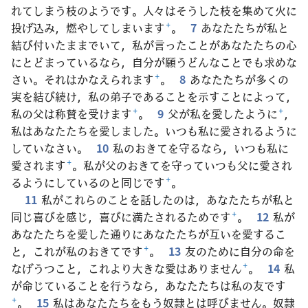
れてしまう枝のようです。人々はそうした枝を集めて火に
投げ込み，燃やしてしまいます
+
。
7
あなたたちが私と
結び付いたままでいて，私が言ったことがあなたたちの心
にとどまっているなら，自分が願うどんなことでも求めな
さい。それはかなえられます
+
。
8
あなたたちが多くの
実を結び続け，私の弟子であることを示すことによって，
私の父は称賛を受けます
+
。
9
父が私を愛したように
+
，
私はあなたたちを愛しました。いつも私に愛されるように
していなさい。
10
私のおきてを守るなら，いつも私に
愛されます
+
。私が父のおきてを守っていつも父に愛され
るようにしているのと同じです
+
。
11
私がこれらのことを話したのは，あなたたちが私と
同じ喜びを感じ，喜びに満たされるためです
+
。
12
私が
あなたたちを愛した通りにあなたたちが互いを愛するこ
と，これが私のおきてです
+
。
13
友のために自分の命を
なげうつこと，これより大きな愛はありません
+
。
14
私
が命じていることを行うなら，あなたたちは私の友です
+
。
15
私はあなたたちをもう奴隷とは呼びません。奴隷