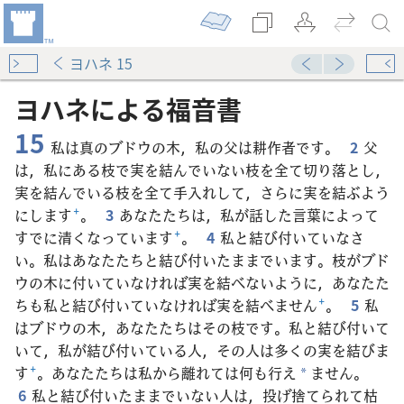
ヨハネ 15
ヨハネ​に​よる​福音​書
15
私は真のブドウの木，私の父は耕作者です。
2
父
は，私にある枝で実を結んでいない枝を全て切り落とし，
実を結んでいる枝を全て手入れして，さらに実を結ぶよう
にします
+
。
3
あなたたちは，私が話した言葉によって
すでに清くなっています
+
。
4
私と結び付いていなさ
い。私はあなたたちと結び付いたままでいます。枝がブド
ウの木に付いていなければ実を結べないように，あなたた
ちも私と結び付いていなければ実を結べません
+
。
5
私
はブドウの木，あなたたちはその枝です。私と結び付いて
いて，私が結び付いている人，その人は多くの実を結びま
す
+
。あなたたちは私から離れては何も行え
ません。
*
6
私と結び付いたままでいない人は，投げ捨てられて枯