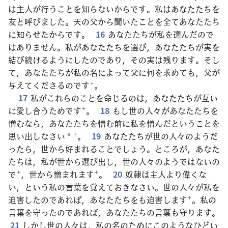
は主人が行うことを知らないからです。私はあなたたちを
友と呼びました。天の父から聞いたことを全てあなたたち
に知らせたからです。
16
あなたたちが私を選んだので
はありません。私があなたたちを選び，あなたたちが実を
結び続けるようにしたのであり，その実は残ります。そし
て，あなたたちが私の名によって父に何を求めても，父が
与えてくださるのです
+
。
17
私がこれらのことを命じるのは，あなたたちが互い
に愛し合うためです
+
。
18
もし世の人々があなたたちを
憎むなら，あなたたちを憎む前に私を憎んだということを
思い出しなさい
+
。
19
あなたたちが世の人々のようだ
*
ったら，世から好まれることでしょう。ところが，あなた
たちは，私が世から選び出し，世の人々のようではないの
で
+
，世から憎まれます
+
。
20
奴隷は主人より偉くな
い，という私の言葉を覚えておきなさい。世の人々が私を
迫害したのであれば，あなたたちをも迫害します
+
。私の
言葉を守ったのであれば，あなたたちの言葉も守ります。
21
しかし世の人々は，私の名のためにこのようなひどい