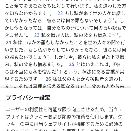
こと全てをあなたたちに対して行います。私を遣わした方
を知らないからです
+
。
22
もし私が来て世の人々に話し
ていなかったなら，彼らには何の罪もないでしょう
+
。し
かし今となっては，自分たちの罪について何の言い訳もで
きません
+
。
23
私を憎む人は，私の父をも憎みます
+
。
24
私は，ほかの誰もしなかったことを世の人々の間で行
いました。もし私がそうしていなかったなら，彼らには何
の罪もないでしょう
+
。しかし今，彼らは私を見た上で憎
み，私の父をも憎みました。
25
とはいえこれは，『彼
らは不当にも私を憎んだ
+
』という，律法にある言葉が実
現するためです。
26
私は父のもとから援助者を遣わし
ます。それは真理を伝える聖なる力で
+
，父のもとから来
ます。それが来て，私について証言します
+
。
27
そして
プライバシー設定
今度は，あなたたちが証言します
+
。あなたたちは私が伝
道を始めた時から
一緒にいるからです。
*
ユーザーの利便性を可能な限り向上させるため，当ウェ
ブサイトはクッキーおよび類似の技術を使用します。ク
ッキーの中には当ウェブサイトが機能するために必須の