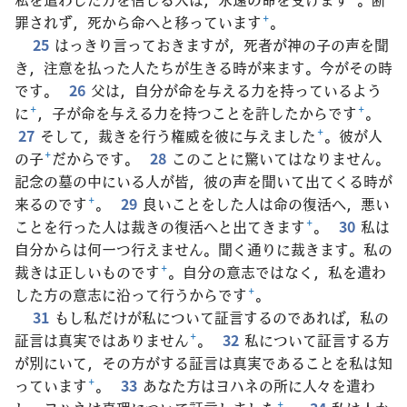
罪されず，死から命へと移っています
+
。
25
はっきり言っておきますが，死者が神の子の声を聞
き，注意を払った人たちが生きる時が来ます。今がその時
です。
26
父は，自分が命を与える力を持っているよう
に
+
，子が命を与える力を持つことを許したからです
+
。
27
そして，裁きを行う権威を彼に与えました
+
。彼が人
の子
+
だからです。
28
このことに驚いてはなりません。
記念の墓の中にいる人が皆，彼の声を聞いて出てくる時が
来るのです
+
。
29
良いことをした人は命の復活へ，悪い
ことを行った人は裁きの復活へと出てきます
+
。
30
私は
自分からは何一つ行えません。聞く通りに裁きます。私の
裁きは正しいものです
+
。自分の意志ではなく，私を遣わ
した方の意志に沿って行うからです
+
。
31
もし私だけが私について証言するのであれば，私の
証言は真実ではありません
+
。
32
私について証言する方
が別にいて，その方がする証言は真実であることを私は知
っています
+
。
33
あなた方はヨハネの所に人々を遣わ