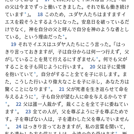
の父は今までずっと働いてきました。それで私も働き続け
ています
+
」。
18
このため，ユダヤ人たちはますますイ
エスを殺そうとするようになった。安息日を破っているだ
けでなく，神を自分の父と呼んで自分を神のような者とし
ている，という理由だった
+
。
19
それでイエスはユダヤ人たちにこう言った。「はっ
きり言っておきますが，子は自分からは何一つ行えず，父
がしていることを見て行えるにすぎません
+
。何でも父が
することを子も同じように行います。
20
父は子に愛情
を抱いていて
+
，自分がすること全てを子に示します。ま
た，こうした行いより偉大なことを子に示し，あなた方は
驚くことになります
+
。
21
父が死者を生き返らせて命を
与えるように
+
，子も自分が望む人に命を与えるからです
+
。
22
父は誰一人裁かず，裁くことを全て子に委ねてい
ます
+
。
23
全ての人が，父を尊ぶように子を尊ぶためで
す。子を尊ばない人は，子を遣わした父を尊んでいません
+
。
24
はっきり言っておきますが，私の言葉を聞いて，
私を遣わした方を信じる人は，永遠の命を受けます
+
。断