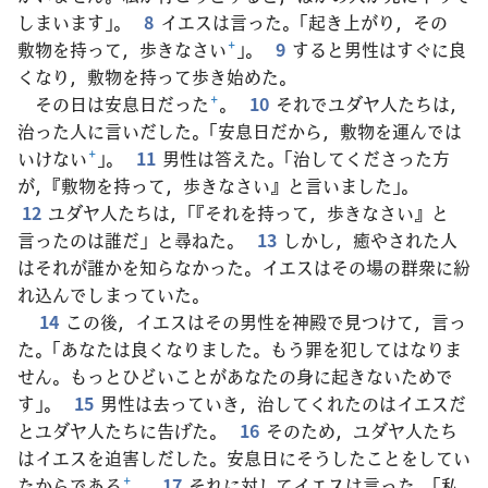
しまいます」。
8
イエスは言った。「起き上がり，その
敷物を持って，歩きなさい
+
」。
9
すると男性はすぐに良
くなり，敷物を持って歩き始めた。
その日は安息日だった
+
。
10
それでユダヤ人たちは，
治った人に言いだした。「安息日だから，敷物を運んでは
いけない
+
」。
11
男性は答えた。「治してくださった方
が，『敷物を持って，歩きなさい』と言いました」。
12
ユダヤ人たちは，「『それを持って，歩きなさい』と
言ったのは誰だ」と尋ねた。
13
しかし，癒やされた人
はそれが誰かを知らなかった。イエスはその場の群衆に紛
れ込んでしまっていた。
14
この後，イエスはその男性を神殿で見つけて，言っ
た。「あなたは良くなりました。もう罪を犯してはなりま
せん。もっとひどいことがあなたの身に起きないためで
す」。
15
男性は去っていき，治してくれたのはイエスだ
とユダヤ人たちに告げた。
16
そのため，ユダヤ人たち
はイエスを迫害しだした。安息日にそうしたことをしてい
たからである
+
。
17
それに対してイエスは言った。「私