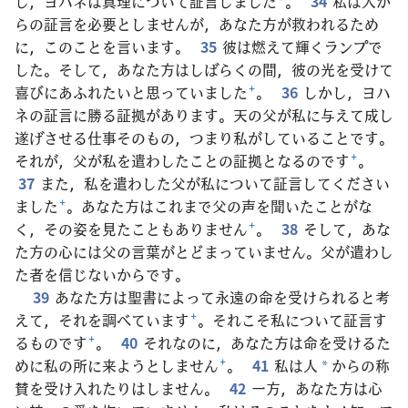
し，ヨハネは真理について証言しました
+
。
34
私は人か
らの証言を必要としませんが，あなた方が救われるため
に，このことを言います。
35
彼は燃えて輝くランプで
した。そして，あなた方はしばらくの間，彼の光を受けて
喜びにあふれたいと思っていました
+
。
36
しかし，ヨハ
ネの証言に勝る証拠があります。天の父が私に与えて成し
遂げさせる仕事そのもの，つまり私がしていることです。
それが，父が私を遣わしたことの証拠となるのです
+
。
37
また，私を遣わした父が私について証言してください
ました
+
。あなた方はこれまで父の声を聞いたことがな
く，その姿を見たこともありません
+
。
38
そして，あな
た方の心には父の言葉がとどまっていません。父が遣わし
た者を信じないからです。
39
あなた方は聖書によって永遠の命を受けられると考
えて，それを調べています
+
。それこそ私について証言す
るものです
+
。
40
それなのに，あなた方は命を受けるた
めに私の所に来ようとしません
+
。
41
私は人
からの称
*
賛を受け入れたりはしません。
42
一方，あなた方は心