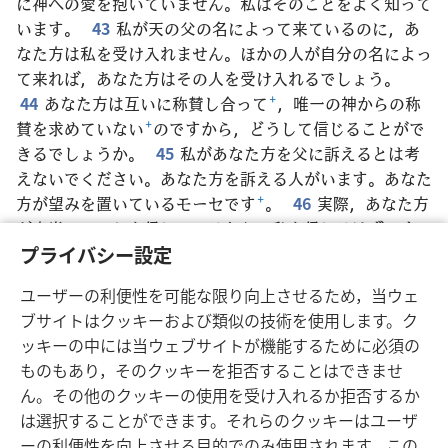
に神への愛を抱いていません。私はそのことをよく知って
います。
43
私が天の父の名によって来ているのに，あ
なた方は私を受け入れません。ほかの人が自分の名によっ
て来れば，あなた方はその人を受け入れるでしょう。
44
あなた方は互いに称賛し合って
+
，唯一の神からの称
賛を求めていない
+
のですから，どうして信じることがで
きるでしょうか。
45
私があなた方を父に訴えるとは考
えないでください。あなた方を訴える人がいます。あなた
方が望みを置いているモーセです
+
。
46
実際，あなた方
が本当にモーセを信じているなら，私を信じるはずです。
モーセは私について書いたからです
+
。
47
しかし，モー
プライバシー設定
セが書いた物を信じないのであれば，どうして私が言うこ
ユーザーの利便性を可能な限り向上させるため，当ウェ
とを信じるでしょうか
+
」。
ブサイトはクッキーおよび類似の技術を使用します。ク
ッキーの中には当ウェブサイトが機能するために必須の
ものもあり，そのクッキーを拒否することはできませ
ん。その他のクッキーの使用を受け入れるか拒否するか
日本語
シェアする
設定
は選択することができます。それらのクッキーはユーザ
Copyright
© 2026 Watch Tower Bible and Tract Society of Pennsylvania
ーの利便性を向上させる目的でのみ使用されます。この