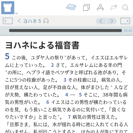
ヨハネ 5
Audio Player
00:00
ヨハネ​に​よる​福音​書
5
この後，ユダヤ人の祭り
+
があって，イエスはエルサレ
ムに上っていった。
2
さて，エルサレムにある羊の門
+
の所に，ヘブライ語でベツザタと呼ばれる池があり，そ
こに5つの柱廊があった。
3
その柱廊には，病気の人，
目が見えない人，足が不自由な人，体がまひした
人など
*
が大勢，横たわっていた。
4
―
5
そこに，38年間も病
気の男性がいた。
6
イエスはこの男性が横たわっている
のを見，もう長いこと病気であるのに気付いて，「良くな
りたいですか」と言った
+
。
7
病気の男性は答えた。
「旦那さま，私には，水が揺れる時に池に入れてくれる人
がいません。私が行こうとすると，ほかの人が先に下りて