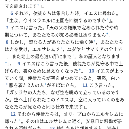
マを施されます
+
」。
6
それで，使徒たちは集合した時，イエスに尋ねた。
「主よ，今イスラエルに王国を回復するのですか
+
」。
7
イエスは言った。「天の父の権限で定められた時や時
期について，あなたたちが知る必要はありません
+
。
8
しかし，聖なる力があなたたちに働く時
+
，あなたたち
は力を受け，エルサレムで
+
，ユダヤとサマリアの全土で
+
，また地上の最も遠い所にまで
+
，私の証人となります
+
」。
9
イエスはこう言った後，使徒たちが見守る中で上
げられ，雲のために見えなくなった
+
。
10
イエスが上っ
ていく間，使徒たちが空を見つめていると，突然，白い
服を着た2人の人
+
がそばに立ち，
11
こう言った。
*
「ガリラヤの人たち，なぜ空を眺めて立っているのです
か。空へ上げられたこのイエスは，空に入っていくのをあ
なたたちが見たのと同じ仕方で来ます」。
12
それから使徒たちは，オリーブ山からエルサレムに
帰った
+
。その山はエルサレムに近く，安息日に移動が許
される距離だった。
13
使徒たちは到着すると，滞在し