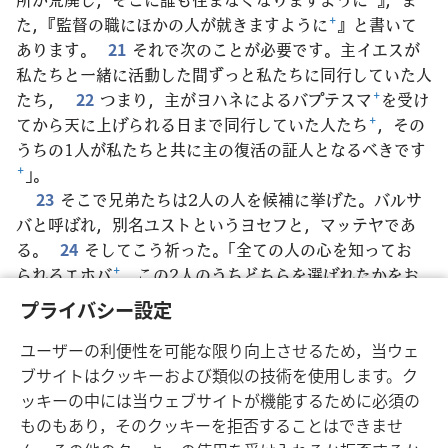
た，『監督の職にほかの人が就きますように
+
』と書いて
あります。
21
それで次のことが必要です。主イエスが
私たちと一緒に活動した間ずっと私たちに同行していた人
たち，
22
つまり，主がヨハネによるバプテスマ
+
を受け
てから天に上げられる日まで同行していた人たち
+
，その
うちの1人が私たちと共に主の復活の証人となるべきです
+
」。
23
そこで兄弟たちは2人の人を候補に挙げた。バルサ
バと呼ばれ，別名ユストというヨセフと，マッテヤであ
る。
24
そしてこう祈った。「全ての人の心を知ってお
られるエホバ
+
，この2人のうちどちらを選ばれたかをお
示しください。
25
この奉仕と使徒職を担う人をです。
プライバシー設定
ユダはそれを捨てて自分の道を行きました
+
」。
26
こう
して2人についてくじを引くと
+
，くじはマッテヤに当た
ユーザーの利便性を可能な限り向上させるため，当ウェ
り，マッテヤは11人の使徒に加えられることになった。
ブサイトはクッキーおよび類似の技術を使用します。ク
ッキーの中には当ウェブサイトが機能するために必須の
ものもあり，そのクッキーを拒否することはできませ