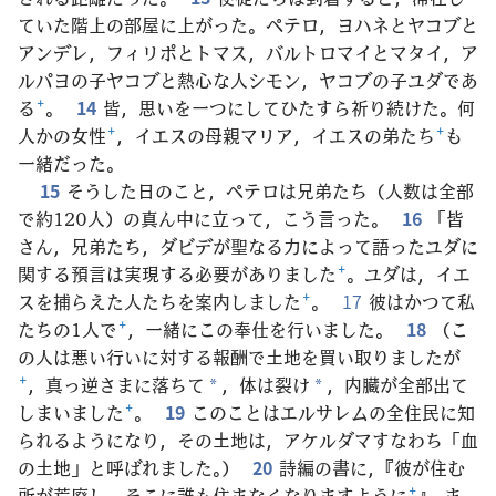
ていた階上の部屋に上がった。ペテロ，ヨハネとヤコブと
アンデレ，フィリポとトマス，バルトロマイとマタイ，ア
ルパヨの子ヤコブと熱心な人シモン，ヤコブの子ユダであ
る
+
。
14
皆，思いを一つにしてひたすら祈り続けた。何
人かの女性
+
，イエスの母親マリア，イエスの弟たち
+
も
一緒だった。
15
そうした日のこと，ペテロは兄弟たち（人数は全部
で約120人）の真ん中に立って，こう言った。
16
「皆
さん，兄弟たち，ダビデが聖なる力によって語ったユダに
関する預言は実現する必要がありました
+
。ユダは，イエ
スを捕らえた人たちを案内しました
+
。
17
彼はかつて私
たちの1人で
+
，一緒にこの奉仕を行いました。
18
（こ
の人は悪い行いに対する報酬で土地を買い取りましたが
+
，真っ逆さまに落ちて
，体は裂け
，内臓が全部出て
*
*
しまいました
+
。
19
このことはエルサレムの全住民に知
られるようになり，その土地は，アケルダマすなわち「血
の土地」と呼ばれました。）
20
詩編の書に，『彼が住む
所が荒廃し，そこに誰も住まなくなりますように
+
』，ま