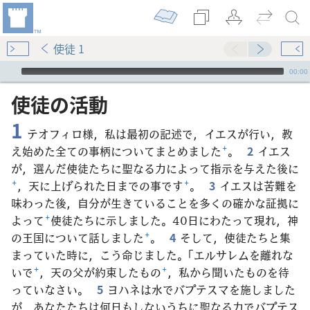
使徒 1
Audio Player
00:00
使徒​の​活動
1
テオフィロ様，私は最初の記述で，イエスが行い，教
え始めた全ての事柄についてまとめました
+
。
2
イエス
が，選んだ使徒たちに聖なる力によって指示を与えた後に
+
，天に上げられた日までの事です
+
。
3
イエスは苦難を
味わった後，自分が生きていることを多くの確かな証拠に
よって
+
使徒たちに示しました。40日にわたって現れ，神
の王国について話しました
+
。
4
そして，使徒たちと集
まっていた時に，こう命じました。「エルサレムを離れな
いで
+
，天の父が約束したもの
+
，私から聞いたものを待
っていなさい。
5
ヨハネは水でバプテスマを施しました
が，あなたたちは何日もしないうちに聖なる力でバプテス