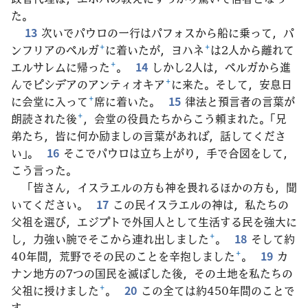
た。
13
次いでパウロの一行はパフォスから船に乗って，パ
ンフリアのペルガ
+
に着いたが，ヨハネ
+
は2人から離れて
エルサレムに帰った
+
。
14
しかし2人は，ペルガから進
んでピシデアのアンティオキア
+
に来た。そして，安息日
に会堂に入って
+
席に着いた。
15
律法と預言者の言葉が
朗読された後
+
，会堂の役員たちからこう頼まれた。「兄
弟たち，皆に何か励ましの言葉があれば，話してくださ
い」。
16
そこでパウロは立ち上がり，手で合図をして，
こう言った。
「皆さん，イスラエルの方も神を畏れるほかの方も，聞
いてください。
17
この民イスラエルの神は，私たちの
父祖を選び，エジプトで外国人として生活する民を強大に
し，力強い腕でそこから連れ出しました
+
。
18
そして約
40年間，荒野でその民のことを辛抱しました
+
。
19
カ
ナン地方の7つの国民を滅ぼした後，その土地を私たちの
父祖に授けました
+
。
20
この全ては約450年間のことで
す。