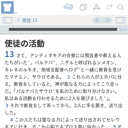
使徒 13
Audio Player
00:00
使徒​の​活動
13
さて，アンティオキアの会衆には預言者や教える人
たちがいた
+
。バルナバ
+
，ニゲルと呼ばれるシメオン，
キレネのルキオ，地域支配者ヘロデ
+
と一緒に教育を受け
たマナエン，サウロである。
2
これらの人がエホバに仕
え，断食をしていると，神が聖なる力によってこう言っ
た。「バルナバとサウロ
+
を私のために取り分けなさい。
私はある活動を行わせるために2人を選びました
+
」。
3
それで断食をして祈ってから，2人に手を置き，送り出
した。
4
この人たちは聖なる力によって送り出されてセレウ
キアに行き，そこから船でキプロス島に向かった。
5
そ