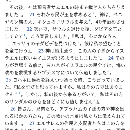
その後，神は預言者サムエルの時まで裁き人たちを与え
ました
+
。
21
それから民が王を求めると
+
，神は，ベニ
ヤミン族の人，キシュの子サウルを与え
+
，40年治めさせ
ました。
22
次いで，サウルを退けた後，ダビデを王と
して立て
+
，こう宣言しました。『私は，心にかなう人
+
，エッサイの子ダビデを見つけた
+
。彼は私の望むこと
を全て行う』。
23
神は約束通り，この人の子孫からイス
ラエルに救い主イエスが出るようにしました
+
。
24
その
方が登場する前に，ヨハネがイスラエルの民全てに，悔い
改めを象徴するバプテスマについて伝道しました
+
。
25
ヨハネは務めを終えつつあった時，こう言っていまし
た。『私を誰だと思っていますか。私はその方ではありま
せん
+
。しかし，私の後から来る方がいて，私はその方
*
のサンダルのひもをほどくにも値しません
+
』。
26
皆さん，兄弟たち，アブラハムの子孫の方や神を畏
れるほかの方たち，この救いの言葉は私たちに伝えられて
います
+
。
27
エルサレムの住民と支配者たちはこの方を