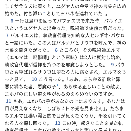
してサラミスに着くと，ユダヤ人の会堂で神の言葉を広め
始めた。付き添い
としてヨハネを連れていた
+
。
*
6
一行は島中を回ってパフォスまで来た時，バルイエ
スというユダヤ人に出会った。呪術師で偽預言者だった。
7
バルイエスは，執政官代理で知的な人セルギオ･パウロ
と一緒にいた。この人はバルナバとサウロを呼んで，神の
言葉を聞きたがった。
8
ところが，その呪術師エルマ
（エルマは「呪術師」という意味）は2人に反対し始め，
執政官代理が信仰を持つのを邪魔しようとした。
9
パウ
ロとも呼ばれるサウロは聖なる力に満たされ，エルマをじ
っと見て，
10
こう言った。「ああ，あらゆる詐欺と罪
悪に満ちた者，悪魔の子
+
，あらゆる正しいことの敵よ，
エホバの正しい道をゆがめるのをやめないのですか。
11
さあ，エホバの手があなたの上にあります。あなたは
目が見えなくなり，しばらく日の光を見ません」。たちま
ちエルマは濃い霧と闇で目が見えなくなり，手を引いてく
れる人を探し回った。
12
この時，起きたことを見た執
政官代理は，エホバの教えにすっかり驚いて信者となっ