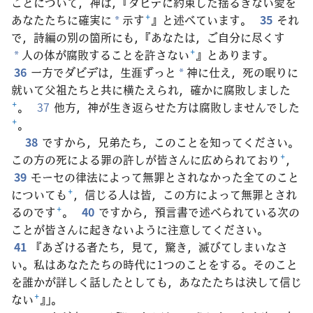
ことについて，神は，『ダビデに約束した揺るぎない愛を
あなたたちに確実に
示す
+
』と述べています。
35
それ
*
で，詩編の別の箇所にも，『あなたは，ご自分に尽くす
人の体が腐敗することを許さない
+
』とあります。
*
36
一方でダビデは，生涯ずっと
神に仕え，死の眠りに
*
就いて父祖たちと共に横たえられ，確かに腐敗しました
+
。
37
他方，神が生き返らせた方は腐敗しませんでした
+
。
38
ですから，兄弟たち，このことを知ってください。
この方の死による罪の許しが皆さんに広められており
+
，
39
モーセの律法によって無罪とされなかった全てのこと
についても
+
，信じる人は皆，この方によって無罪とされ
るのです
+
。
40
ですから，預言書で述べられている次の
ことが皆さんに起きないように注意してください。
41
『あざける者たち，見て，驚き，滅びてしまいなさ
い。私はあなたたちの時代に1つのことをする。そのこと
を誰かが詳しく話したとしても，あなたたちは決して信じ
ない
+
』」。