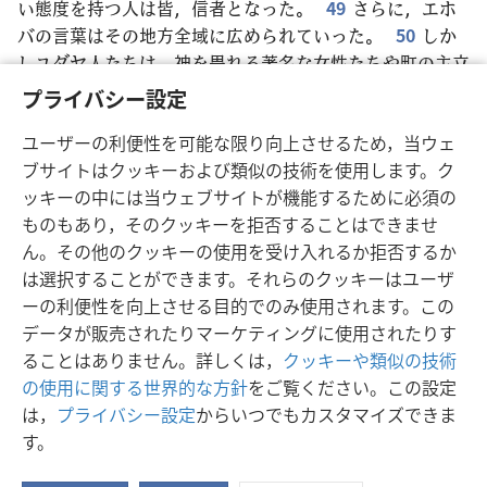
い態度を持つ人は皆，信者となった。
49
さらに，エホ
バの言葉はその地方全域に広められていった。
50
しか
しユダヤ人たちは，神を畏れる著名な女性たちや町の主立
った人たちをあおり，パウロとバルナバに対して迫害を起
プライバシー設定
こし
+
，境界の外に追い出した。
51
2人は，その人たち
ユーザーの利便性を可能な限り向上させるため，当ウェ
に対して足の土を振り払い，イコニオムに行った
+
。
ブサイトはクッキーおよび類似の技術を使用します。ク
52
弟子たちはその後も喜びにあふれ
+
，聖なる力に満た
ッキーの中には当ウェブサイトが機能するために必須の
されていた。
ものもあり，そのクッキーを拒否することはできませ
ん。その他のクッキーの使用を受け入れるか拒否するか
は選択することができます。それらのクッキーはユーザ
ーの利便性を向上させる目的でのみ使用されます。この
日本語
シェアする
設定
データが販売されたりマーケティングに使用されたりす
Copyright
© 2026 Watch Tower Bible and Tract Society of Pennsylvania
ることはありません。詳しくは，
クッキーや類似の技術
利用規約
プライバシーに関する方針
プライバシー設定
JW.ORG
の使用に関する世界的な方針
をご覧ください。この設定
ログイン
は，
プライバシー設定
からいつでもカスタマイズできま
す。