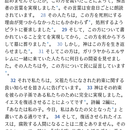
認めませんでしたが，この方を裁いたことによって，預言
者の言葉を実現しました
+
。その言葉は安息日ごとに朗読
されています。
28
その人たちは，この方を死刑にする
理由が見つからなかったにもかかわらず
+
，処刑するよう
ピラトに要求しました
+
。
29
そして，この方について書
かれていること全てを実現してから，この方を杭から下ろ
して墓に葬りました
+
。
30
しかし，神はこの方を生き返
らせました
+
。
31
そしてこの方は，ガリラヤからエルサ
レムに一緒に来ていた人たちに何日もの間姿を見せまし
た。その人たちは今，この方について民に証言しています
+
。
32
それで私たちは，父祖たちになされた約束に関する
良い知らせを皆さんに告げています。
33
神はその約束
を彼らの子孫である私たちのために完全に実現しました。
イエスを復活させることによってです
+
。詩編 2編に，
『あなたは私の子。今日，私はあなたの父となった
+
』と
書いてある通りです。
34
そして，復活させられたイエ
スは，腐敗する人間になることは二度とありません。その