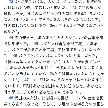
42
2人が出ていく際，人々は，こうしたことを次の安
息日にもぜひ話してほしいと頼んだ。
43
会堂の集会が
解散した後，多くのユダヤ人や神を崇拝する改宗者がパウ
ロとバルナバに付いてきた。2人はその人たちに話して，
神の惜しみない親切を受け続けられるようでありなさいと
勧めた
+
。
44
次の安息日，町のほとんどの人がエホバの言葉を聞
きに集まった。
45
ユダヤ人は群衆を見て激しく嫉妬
し，パウロが語ることを冒瀆して反論するようになった
+
。
46
パウロとバルナバはユダヤ人に大胆に言った。
「神の言葉はまずあなた方に語られることが必要でした
+
。あなた方がそれを退けて，永遠の命に値しない者であ
ることを示すのですから，私たちは異国の人々の方に向か
います
+
。
47
エホバは次のような言葉で私たちに命令し
ています。『私はあなたを国々の光に任命した。あなたは
地の果てにまで救いをもたらすのである
+
』」。
48
異国の人々はこれを聞いて喜び，エホバの言葉を賛
美するようになった。そして，永遠の命を得るための正し