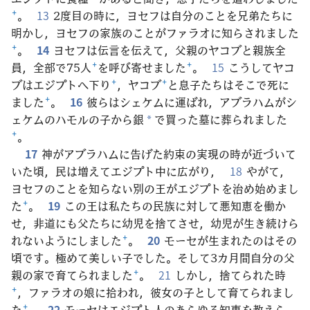
+
。
13
2度目の時に，ヨセフは自分のことを兄弟たちに
明かし，ヨセフの家族のことがファラオに知らされました
+
。
14
ヨセフは伝言を伝えて，父親のヤコブと親族全
員，全部で75人
+
を呼び寄せました
+
。
15
こうしてヤコ
ブはエジプトへ下り
+
，ヤコブ
+
と息子たちはそこで死に
ました
+
。
16
彼らはシェケムに運ばれ，アブラハムがシ
ェケムのハモルの子から銀
で買った墓に葬られました
*
+
。
17
神がアブラハムに告げた約束の実現の時が近づいて
いた頃，民は増えてエジプト中に広がり，
18
やがて，
ヨセフのことを知らない別の王がエジプトを治め始めまし
た
+
。
19
この王は私たちの民族に対して悪知恵を働か
せ，非道にも父たちに幼児を捨てさせ，幼児が生き続けら
れないようにしました
+
。
20
モーセが生まれたのはその
頃です。極めて美しい子でした。そして3カ月間自分の父
親の家で育てられました
+
。
21
しかし，捨てられた時
+
，ファラオの娘に拾われ，彼女の子として育てられまし
た
+
。
22
モーセはエジプト人のあらゆる知恵を教えら