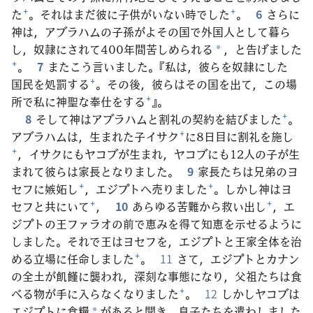
た
+
。それはまだ彼に子供がいない時でした
+
。
6
さらに
神は，アブラハムの子孫がよその国で外国人として暮ら
し，奴隷にされて400年間苦しめられる
，と告げました
*
+
。
7
またこう言いました。『私は，彼らを奴隷にした
国民を処罰する
+
。その後，彼らはその国を出て，この場
所で私に神聖な奉仕をする
+
』。
8
そして神はアブラハムと割礼の契約を結びました
+
。
アブラハムは，生まれた子イサク
+
に8日目に割礼を施し
+
，イサクにもヤコブが生まれ，ヤコブにも12人の子が生
まれて彼らは家長となりました。
9
家長たちは兄弟のヨ
セフに嫉妬し
+
，エジプトへ売りました
+
。しかし神はヨ
セフと共にいて
+
，
10
あらゆる苦難から救い出し
+
，エ
ジプトの王ファラオの前で恵みを得て知恵を示せるように
しました。それで王はヨセフを，エジプトと王家全体を治
める立場に任命しました
+
。
11
さて，エジプトとカナン
の全土が飢饉に襲われ，深刻な事態になり，父祖たちは食
べる物が手に入らなくなりました
+
。
12
しかしヤコブは
エジプトに食糧
があると聞き，息子たちを遣わしました
*