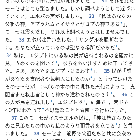
るいばらの木の中に天使が現れました
+
。
31
それを見た
モーセはとても驚きました。しかし調べようとして近づい
ていくと，エホバの声がしました。
32
『私はあなたの
父祖の神，アブラハムとイサクとヤコブの神である
+
』。
モーセは震えだし，それ以上調べようとはしませんでし
た。
33
エホバは言いました。『サンダルを脱ぎなさ
い。あなたが立っているのは聖なる場所だからだ
+
。
34
私は，エジプトにいる私の民が虐待されるのを確かに
見，うめくのを聞いて
+
，彼らを救い出すために下ってき
た。さあ，あなたをエジプトに遣わす
+
』。
35
民が『誰
があなたを支配者や裁判人にしたのか
+
』と言って退けた
そのモーセが，いばらの木の中に現れた天使によって，支
配者また救出者として神から遣わされたのです
+
。
36
こ
の人が民を連れ出し
+
，エジプトで
+
，紅海で
+
，荒野で
40年にわたって
+
不思議なことと奇跡
を行いました。
*
37
このモーセがイスラエルの民に，『神は皆さんのた
めに兄弟たちの中から私のような預言者を立てる
+
』と言
いました。
38
モーセは，荒野で父祖たちと共に会衆の