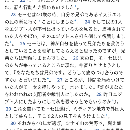
れ，話も行動も力強いものでした
+
。
23
モーセは40歳の時，自分の兄弟であるイスラエル
の民の所に行く
ことにしました
+
。
24
そして民の1人
*
をエジプト人が不当に扱っているのを見ると，虐待されて
いた人をかばい，そのエジプト人を打ち倒して復讐しまし
た
+
。
25
モーセは，神が自分を使って兄弟たちを救おう
としていることを理解してもらえると思ったのですが，兄
弟たちは理解しませんでした。
26
次の日，モーセは兄
弟たちが争っているところに現れ，仲直りさせようとし
て，『あなたたちは兄弟です。どうして痛めつけ合うので
すか』と言いました
+
。
27
ところが，仲間を痛めつけて
いた人がモーセを押しやって，言いました。『誰があなた
をわれわれの支配者や裁判人にしたのか。
28
昨日エジ
プト人にしたようにして私を殺そうとでもいうのか
+
』。
29
これを聞いてモーセは逃げ，ミディアン地方で外国人
として暮らし，そこで2人の息子をもうけました
+
。
30
それから40年が過ぎ，シナイ山の荒野で，燃え盛