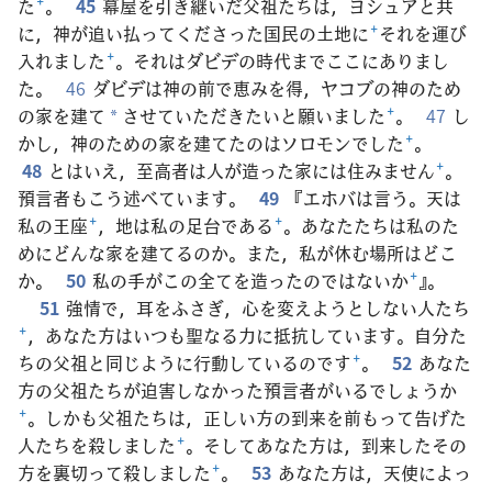
た
+
。
45
幕屋を引き継いだ父祖たちは，ヨシュアと共
に，神が追い払ってくださった国民の土地に
+
それを運び
入れました
+
。それはダビデの時代までここにありまし
た。
46
ダビデは神の前で恵みを得，ヤコブの神のため
の家を建て
させていただきたいと願いました
+
。
47
し
*
かし，神のための家を建てたのはソロモンでした
+
。
48
とはいえ，至高者は人が造った家には住みません
+
。
預言者もこう述べています。
49
『エホバは言う。天は
私の王座
+
，地は私の足台である
+
。あなたたちは私のた
めにどんな家を建てるのか。また，私が休む場所はどこ
か。
50
私の手がこの全てを造ったのではないか
+
』。
51
強情で，耳をふさぎ，心を変えようとしない人たち
+
，あなた方はいつも聖なる力に抵抗しています。自分た
ちの父祖と同じように行動しているのです
+
。
52
あなた
方の父祖たちが迫害しなかった預言者がいるでしょうか
+
。しかも父祖たちは，正しい方の到来を前もって告げた
人たちを殺しました
+
。そしてあなた方は，到来したその
方を裏切って殺しました
+
。
53
あなた方は，天使によっ