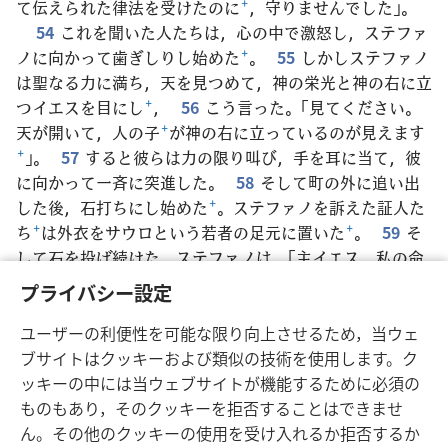
て伝えられた律法を受けたのに
+
，守りませんでした」。
54
これを聞いた人たちは，心の中で激怒し，ステファ
ノに向かって歯ぎしりし始めた
+
。
55
しかしステファノ
は聖なる力に満ち，天を見つめて，神の栄光と神の右に立
つイエスを目にし
+
，
56
こう言った。「見てください。
天が開いて，人の子
+
が神の右に立っているのが見えます
+
」。
57
すると彼らは力の限り叫び，手を耳に当て，彼
に向かって一斉に突進した。
58
そして町の外に追い出
した後，石打ちにし始めた
+
。ステファノを訴えた証人た
ち
+
は外衣をサウロという若者の足元に置いた
+
。
59
そ
して石を投げ続けた。ステファノは，「主イエス，私の命
を受け取ってください」と訴えた。
60
それからひざま
プライバシー設定
ずき，強い声で，「エホバ，この罪を彼らに負わせないで
ください」と叫んだ
+
。そう言ってから，死の眠りに就い
ユーザーの利便性を可能な限り向上させるため，当ウェ
た。
ブサイトはクッキーおよび類似の技術を使用します。ク
ッキーの中には当ウェブサイトが機能するために必須の
ものもあり，そのクッキーを拒否することはできませ
ん。その他のクッキーの使用を受け入れるか拒否するか