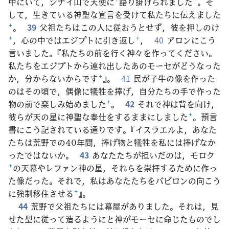
中にいて，シナイ山で天使に
+
語り掛けられました
+
。そ
して，生きている神聖な宣言を受けて私たちに伝えました
+
。
39
父祖たちはこの人に従おうとせず，彼を押しのけ
+
，心の中ではエジプトに引き返し
+
，
40
アロンにこう
言いました。『私たちの前を行く神々を作ってください。
私たちをエジプトから連れ出したあのモーセがどうなった
か，分からないからです
+
』。
41
民が子牛の像を作った
のはその頃で，偶像に犠牲を捧げ，自分たちの手で作った
物の前で楽しみ始めました
+
。
42
それで神は背を向け，
彼らが天の星に神聖な奉仕をするままにしました
+
。預言
書にこう記されている通りです。『イスラエルよ，あなた
たちは荒野での40年間，捧げ物と犠牲を私には捧げなか
ったではないか。
43
あなたたちが担いだのは，モロク
+
の天幕やレファン神の星，それらを崇拝するために作っ
た像だった。それで，私はあなたたちをバビロンの向こう
に強制移住させる
+
』。
44
荒野で父祖たちには幕屋がありました。それは，見
せた型に従って造るようにと神がモーセに命じたものでし