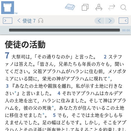
使徒 7
Audio Player
00:00
使徒​の​活動
7
大祭司は，「その通りなのか」と言った。
2
ステフ
ァノは答えた。「皆さん，兄弟たちも年長の方々も，聞い
てください。父祖アブラハムがハランに住む前，メソポタ
ミアにいる間に，栄光の神がアブラハムに現れて
+
，
3
『あなたの土地や親族を離れ，私が示す土地に行きな
さい
+
』と言いました。
4
それでアブラハムはカルデア
人の土地を出て，ハランに住みました。そして神はアブラ
ハムを，彼の父の死後
+
，あなた方が住んでいるこの土地
に移住させました
+
。
5
でも，そこでは土地を少しも与
えませんでした。足の幅ほどもです。しかし，そこをアブ
ラハムとその子孫に所有地として与えることを約束しまし