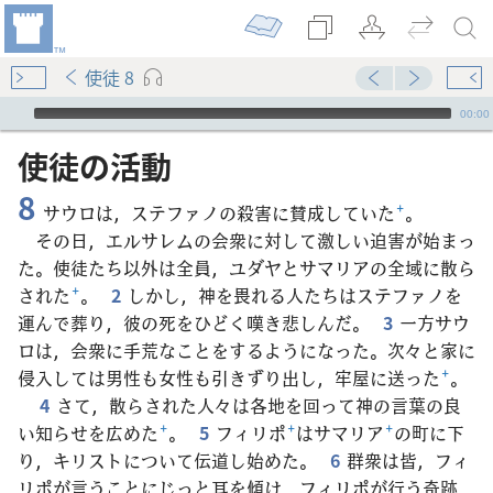
使徒 8
Audio Player
00:00
使徒​の​活動
8
サウロは，ステファノの殺害に賛成していた
+
。
その日，エルサレムの会衆に対して激しい迫害が始まっ
た。使徒たち以外は全員，ユダヤとサマリアの全域に散ら
された
+
。
2
しかし，神を畏れる人たちはステファノを
運んで葬り，彼の死をひどく嘆き悲しんだ。
3
一方サウ
ロは，会衆に手荒なことをするようになった。次々と家に
侵入しては男性も女性も引きずり出し，牢屋に送った
+
。
4
さて，散らされた人々は各地を回って神の言葉の良
い知らせを広めた
+
。
5
フィリポ
+
はサマリア
+
の町に下
り，キリストについて伝道し始めた。
6
群衆は皆，フィ
リポが言うことにじっと耳を傾け，フィリポが行う奇跡