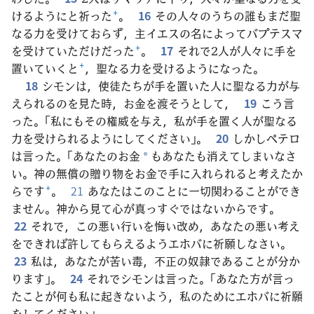
けるようにと祈った
+
。
16
その人々のうちの誰もまだ聖
なる力を受けておらず，主イエスの名によってバプテスマ
を受けていただけだった
+
。
17
それで2人が人々に手を
置いていくと
+
，聖なる力を受けるようになった。
18
シモンは，使徒たちが手を置いた人に聖なる力が与
えられるのを見た時，お金を渡そうとして，
19
こう言
った。「私にもその権威を与え，私が手を置く人が聖なる
力を受けられるようにしてください」。
20
しかしペテロ
は言った。「あなたのお金
もあなたも消えてしまいなさ
*
い。神の無償の贈り物をお金で手に入れられると考えたか
らです
+
。
21
あなたはこのことに一切関わることができ
ません。神から見て心が真っすぐではないからです。
22
それで，この悪い行いを悔い改め，あなたの悪い考え
をできれば許してもらえるようエホバに祈願しなさい。
23
私は，あなたが苦い毒，不正の奴隷であることが分か
ります」。
24
それでシモンは言った。「あなた方が言っ
たことが何も私に起きないよう，私のためにエホバに祈願
をしてください」。