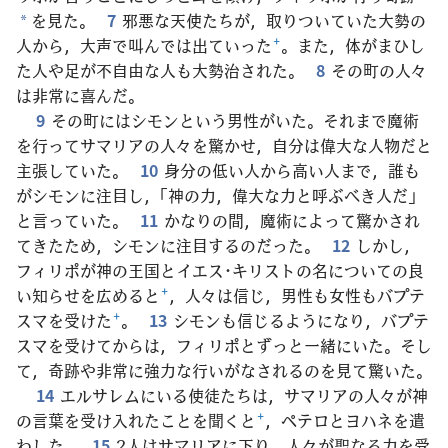
を見た。
7
邪悪な天使たちが，取りついていた大勢の
*
人から，大声で叫んでは出ていった
+
。また，体がまひし
た人や足が不自由な人も大勢治された。
8
その町の人々
は非常に喜んだ。
9
その町にはシモンという男性がいた。それまで魔術
を行ってサマリアの人々を驚かせ，自分は偉大な人物だと
主張していた。
10
身分の低い人から高い人まで，誰も
がシモンに注目し，「神の力，偉大な力と呼ぶべき人だ」
と言っていた。
11
かなりの間，魔術によって驚かされ
てきたため，シモンに注目するのだった。
12
しかし，
フィリポが神の王国とイエス･キリストの名についての良
い知らせを広めると
+
，人々は信じ，男性も女性もバプテ
スマを受けた
+
。
13
シモンも信じるようになり，バプテ
スマを受けてからは，フィリポとずっと一緒にいた。そし
て，奇跡や非常に強力な行いがなされるのを見て驚いた。
14
エルサレムにいる使徒たちは，サマリアの人々が神
の言葉を受け入れたことを聞くと
+
，ペテロとヨハネを遣
わした。
15
2人はサマリアに下り，人々が聖なる力を受