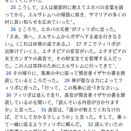
25
こうして，2人は徹底的に教えてエホバの言葉を語
ってから，エルサレムへの帰路に就き，サマリアの多くの
村に良い知らせを広めていった
+
。
26
ところで，エホバの天使
+
がフィリポに言った。
「さあ，南へ，エルサレムからガザへ下る道を行きなさ
い」。（これは砂漠の道である。）
27
そこでフィリポが
出掛けていくと，エチオピアの宦官がいた。エチオピアの
女王カンダケの高官で，その財宝全てを管理する人だっ
た。この人は崇拝のためにエルサレムに行ってきて
+
，
28
その帰りに，馬車の中に座って預言者イザヤの書を朗
読しているところだった。
29
神が聖なる力によってフ
ィリポに言った。「行って，この馬車に近づきなさい」。
30
フィリポは並んで走り，高官が預言者イザヤの書を朗
読しているのを聞いて，「読んでいる内容が分かります
か」と言った。
31
高官は，「誰かが教えてくれなけれ
ば，どうして分かるでしょうか」と言った。そして，乗っ
て一緒に座るようフィリポに頼んだ。
32
読んでいたの