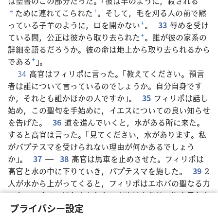
は聖書のこの部分だった。「彼は羊のように，殺される
ために連れてこられた
+
。そして，毛を刈る人の前で黙
*
っている子羊のように，口を開かない
+
。
33
辱めを受け
ている間，公正は彼から取り去られた
+
。誰が彼の家系の
詳細を語るだろうか。彼の命は地上から取り去られるから
である
+
」。
34
高官はフィリポに言った。「教えてください。預言
者は誰について言っているのでしょうか。自分自身です
か，それとも誰かほかの人ですか」。
35
フィリポは話し
始め，この聖句を手始めに，イエスについての良い知らせ
を告げた。
36
道を進んでいくと，水がある所に来た。
すると高官は言った。「見てください，水があります。私
がバプテスマを受けられない理由が何かあるでしょう
か」。
37
―
38
高官は馬車を止めさせた。フィリポは
高官と水の中に下りていき，バプテスマを施した。
39
2
人が水から上がってくると，フィリポはエホバの聖なる力
によってすぐに連れ去られた。高官はもう彼の姿を見なか
ったが，喜びながら進んでいった。
40
フィリポはアシ
プライバシー設定