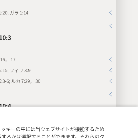
:20; ガラ 1:14
0:3
16， 17
:15; フィリ 3:9
:3-6; ルカ 7:29， 30
0:4
ギリシャ語テロスは一般に「終わり」と訳されるが，幾
イバシー設定
ログイン
JW.ORG
味合いがある。始まりと対比した終わりを指せる。
クッキーの中には当ウェブサイトが機能するため
:14。
マル 3:26。
啓 21:6
）この意味はここでしっくり
否するかは選択することができます。それらのク