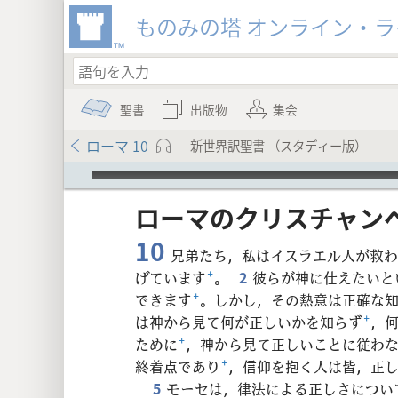
ものみの塔 オンライン・
聖書
出版物
集会
ローマ 10
新世界訳聖書 （スタディー版）
Audio Player
ローマ​の​クリスチャン​へ
10
兄弟たち，私はイスラエル人が救わ
げています
+
。
2
彼らが神に仕えたいと
できます
+
。しかし，その熱意は正確な
8
は神から見て何が正しいかを知らず
+
，
ために
+
，神から見て正しいことに従わ
16
終着点であり
+
，信仰を抱く人は皆，正
5
モーセは，律法による正しさについ