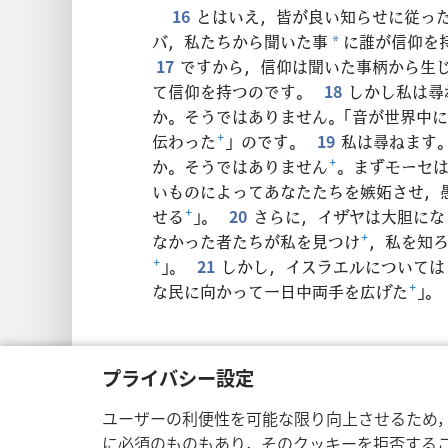
16
とはいえ，皆が良い知らせに従っ
バ，私たちから聞いた事
に誰が信仰を
*
17
ですから，信仰は聞いた事柄から生
て信仰を持つのです。
18
しかし私は尋
か。そうではありません。「音が世界中
伝わった
+
」のです。
19
私は尋ねます
か。そうではありません
+
。まずモーセは
いものによってあなたたちを嫉妬させ，
せる
+
」。
20
さらに，イザヤは大胆にな
なかった者たちが私を見つけ
+
，私を知
+
」。
21
しかし，イスラエルについては
な民に向かって一日中両手を広げた
+
」。
プライバシー設定
Copyright
© 2026 Watch Tower Bible a
ユーザーの利便性を可能な限り向上させるため
に必須のものもあり，そのクッキーを拒否する