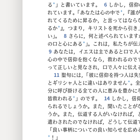
る
+
」と書いています。
6
しかし，信仰
れています。「あなたは心の中で
+
，『誰
れてくるために昇るか，と言ってはなら
るか
+
』，つまり，キリストを死から引き
い」。
8
さらに，何と述べられています
の口と心にある
+
」。これは，私たちが伝
9
あなたは，イエスは主であると口で人
心の中で信仰を抱くなら，救われるので
って正しいと見なされ，口で人々に伝え
11
聖句には，「彼に信仰を持つ人は
とギリシャ人とに違いはありません
+
。
分に呼び掛ける全ての人に恵みを豊かに
皆救われる
+
」のです。
14
しかし，信
られるでしょうか。また，聞いたことが
うか。また，伝道する人がいなければ，
遣わされたのでなければ，どうして伝道
「良い事柄についての良い知らせを広め
+
！」