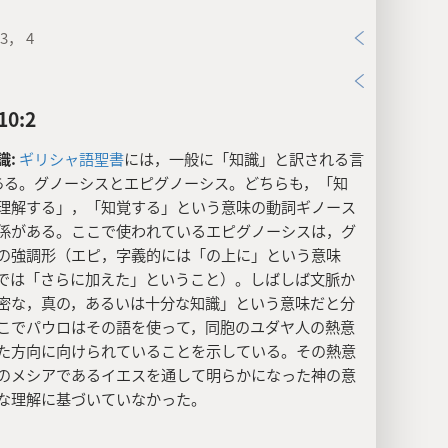
3， 4
0:2
識:
ギリシャ語聖書
には，一般に「知識」と訳される言
ある。グノーシスとエピグノーシス。どちらも，「知
理解する」，「知覚する」という意味の動詞ギノース
係がある。ここで使われているエピグノーシスは，グ
の強調形（エピ，字義的には「の上に」という意味
では「さらに加えた」ということ）。しばしば文脈か
密な，真の，あるいは十分な知識」という意味だと分
こでパウロはその語を使って，同胞のユダヤ人の熱意
た方向に向けられていることを示している。その熱意
のメシアであるイエスを通して明らかになった神の意
な理解に基づいていなかった。