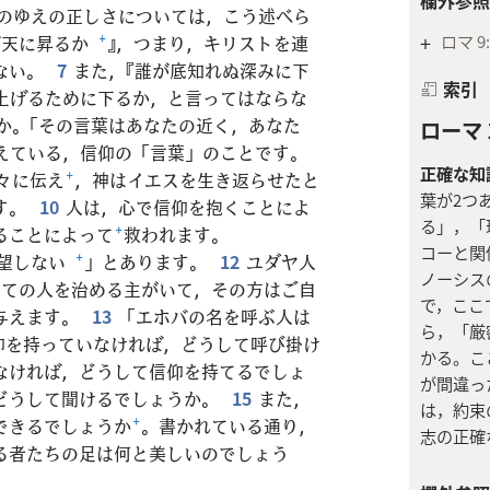
のゆえの正しさについては，こう述べら
+
ロマ 9:
が天に昇るか
+
』，つまり，キリストを連
ない。
7
また，『誰が底知れぬ深みに下
索引
上げるために下るか，と言ってはならな
か。「その言葉はあなたの近く，あなた
ローマ 1
えている，信仰の「言葉」のことです。
正確な知
々に伝え
+
，神はイエスを生き返らせたと
葉が2つ
す。
10
人は，心で信仰を抱くことによ
る」，「
ることによって
+
救われます。
コーと関
失望しない
+
」とあります。
12
ユダヤ人
ノーシス
全ての人を治める主がいて，その方はご自
で，ここ
与えます。
13
「エホバの名を呼ぶ人は
ら，「厳
仰を持っていなければ，どうして呼び掛け
かる。こ
なければ，どうして信仰を持てるでしょ
が間違っ
どうして聞けるでしょうか。
15
また，
は，約束
できるでしょうか
+
。書かれている通り，
志の正確
る者たちの足は何と美しいのでしょう