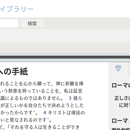
ライブラリー
​の​手紙
れることを心から願って，神に祈願を捧
ローマ
いう熱意を持っていることを，私は証言
知識によるものではありません。
3
彼ら
正しさ
に対
何が正しいかを自分たちで決めようとした
なかったからです
+
。
4
キリストは律法の
しいと見なされるのです
+
。
ローマ 1
て，「それを守る人は生きることができ
欄外参照