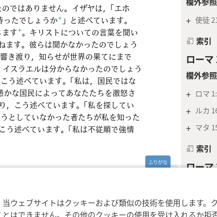
欄外参照
たのではありません。イザヤは，「エホ
持ったでしょうか
+
」と述べています。
+
使徒 21
じます
+
。キリストについての言葉を聞い
索引
ねます。彼らは聞かなかったのでしょう
に響き渡り，知らせが世界の果てにまで
ローマ 1
。イスラエルは分からなかったのでしょう
欄外参照
こう述べています。「私は，国民ではな
愚かな国民によってあなたたちを激怒さ
+
ロマ 1:
り，こう述べています。「私を探してい
+
ルカ 16
ろうとしていなかった者たちが私を知った
+
マタ 15
こう述べています。「私は不従順で強情
索引
ローマ 1
終着点:
利用規約
プライバシーに関する方針
プラ
nd Tract Society of Pennsylvania
つかの意
，当ウェブサイトはクッキーおよび類似の技術を使用します。
（
マタ 24
ことはできません。その他のクッキーの使用を受け入れるか拒