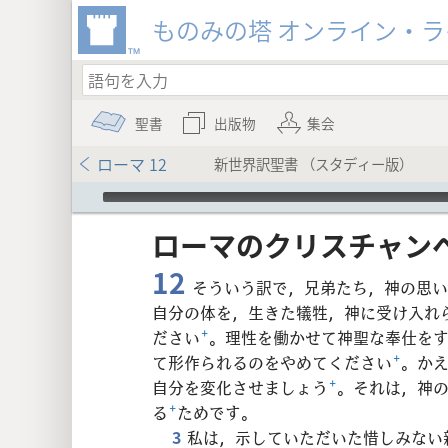
ものみの塔 オンライン・
聖書
出版物
集会
ローマ 12
新世界訳聖書 （スタディー版）
Audio Player
ローマ​の​クリスチャン​へ
12
そういう訳で，兄弟たち，神の思い
自分の体を，生きた犠牲，神に受け入れ
ださい
+
。理性を働かせて神聖な奉仕を
8
て形作られるのをやめてください
+
。か
自分を変化させましょう
+
。それは，神
16
る
+
ためです。
3
私は，示していただいた惜しみない