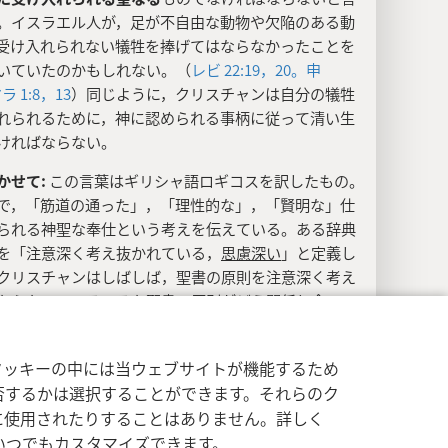
。イスラエル人が，足が不自由な動物や欠陥のある動
受け入れられない犠牲を捧げてはならなかったことを
いていたのかもしれない。（
レビ 22:19，20。
申
ラ 1:8，
13
）同じように，クリスチャンは自分の犠牲
れられるために，神に認められる事柄に従って清い生
ければならない。
かせて:
この言葉はギリシャ語ロギコスを訳したもの。
で，「筋道の通った」，「理性的な」，「賢明な」仕
られる神聖な奉仕という考えを伝えている。ある辞典
を「注意深く考え抜かれている，
思慮深い
」と定義し
クリスチャンはしばしば，聖書の原則を注意深く考え
ならない。いろいろな聖書の原則がどう関係し合って
決定すべき事柄にどう関係しているかを理解している
る。神から与えられた理性つまり思考力を使って，神
イバシー設定
ログイン
JW.ORG
クッキーの中には当ウェブサイトが機能するため
祝福されるバランスの取れた決定をすることができ
否するかは選択することができます。それらのク
ような崇拝の仕方は，クリスチャンになった多くのユ
に使用されたりすることはありません。詳しく
とって新しいものだった。それまでは口頭伝承によっ
いつでもカスタマイズできます。
れた多くの規則に従って生活していた。