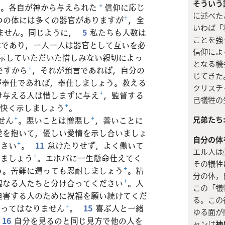
そういう
+
。各自が神から与えられた
信仰に応じ
*
に述べた
つの体には多くの器官がありますが
+
，全
いわば「
ません。同じように，
5
私たちも人数は
ことを強
体であり，一人一人は器官として互いを必
信仰によ
示していただいた惜しみない親切によっ
となる機
ですから
+
，それが預言であれば，自分の
じてきた
が奉仕であれば，奉仕しましょう。教える
クリスチ
け与える人は惜しまずに与え
+
，監督する
己犠牲の
快く示しましょう
+
。
兄弟たち
せん
+
。悪いことは憎悪し
+
，善いことに
愛を抱いて，優しい愛情を示し合いましょ
自分の体
ださい
+
。
11
怠けたりせず，よく働いて
エル人は
えましょう
+
。エホバに一生懸命仕えてく
その犠牲
う。苦難に遭っても忍耐しましょう
+
。粘
分の体，
聖なる人たちと分け合ってください
+
。人
この「犠
迫害する人のために祝福を願い続けてくだ
る。この
願ってはなりません
+
。
15
喜ぶ人と一緒
ゆる面が
16
自分を見るのと同じ見方で他の人を
ャンは
神