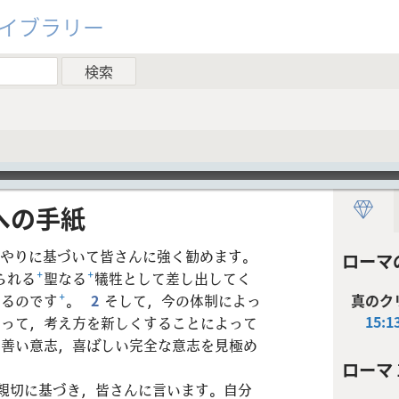
ライブラリー
​の​手紙
やりに基づいて皆さんに強く勧めます。
ローマ
られる
+
聖なる
+
犠牲として差し出してく
するのです
+
。
2
そして，今の体制によっ
真のク
15:1
えって，考え方を新しくすることによって
の善い意志，喜ばしい完全な意志を見極め
ローマ 1
親切に基づき，皆さんに言います。自分