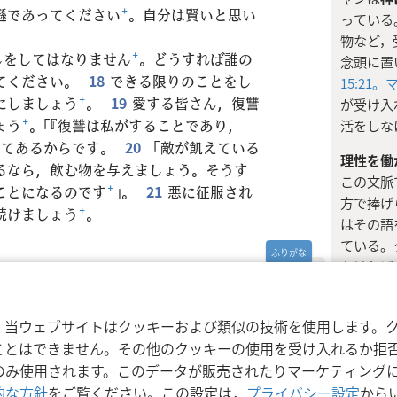
遜であってください
+
。自分は賢いと思い
っている
物など，
しをしてはなりません
+
。どうすれば誰の
念頭に置
てください。
18
できる限りのことをし
15:21。
マ
にしましょう
+
。
19
愛する皆さん，復讐
が受け入
ょう
+
。「『復讐は私がすることであり，
活をしな
いてあるからです。
20
「敵が飢えている
理性を働
るなら，飲む物を与えましょう。そうす
この文脈
ことになるのです
+
」。
21
悪に征服され
方で捧げ
続けましょう
+
。
はその語
ている。
なければ
いるか，
必要があ
利用規約
プライバシーに関する方針
プラ
nd Tract Society of Pennsylvania
，当ウェブサイトはクッキーおよび類似の技術を使用します。
に喜ばれ
ことはできません。その他のクッキーの使用を受け入れるか拒
る。この
のみ使用されます。このデータが販売されたりマーケティング
ダヤ人に
的な方針
をご覧ください。この設定は，
プライバシー設定
から
て定めら