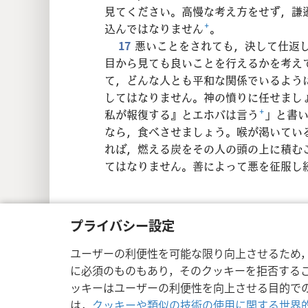
見てください。高慢な考え方をせず，謙
込んではなりません
+
。
17
悪いことをされても，決して仕返
目から見ても良いことを行えるかを考え
て，どんな人とも平和な関係でいるよう
してはなりません。神の憤りに任せまし
私が報復する』とエホバは言う
+
」と書
なら，食べさせましょう。喉が渇いてい
れば，燃える炭をその人の頭の上に積む
てはなりません。善によって悪を征服し
プライバシー設定
Copyright
© 2026 Watch Tower Bible a
ユーザーの利便性を可能な限り向上させるため
に必須のものもあり，そのクッキーを拒否する
ッキーはユーザーの利便性を向上させる目的で
は，
クッキーや類似の技術の使用に関する世界