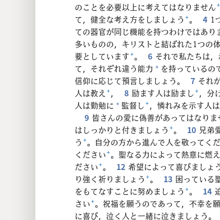
のことを必要以上に考えてはなりません
て，健全な考え方をしましょう
+
。
4
1
ての器官が同じ機能を持つわけではあり
多いものの，キリストと結ばれた1つの
要としています
+
。
6
それで私たちは，
て，それぞれ違う能力
を持っているの
*
信仰に応じて預言しましょう。
7
それ
人は教え
+
，
8
励ます人は励まし
+
，分
人は勤勉に
監督し
+
，憐れみを示す人は
*
9
皆さんの愛に偽善があってはなりま
はしっかりと付きましょう
+
。
10
兄弟
う
+
。自分の方から進んで人を敬ってく
ください
+
。聖なる力によって熱意に燃
ださい
+
。
12
希望によって喜びましょ
り強く祈りましょう
+
。
13
困っている
をもてなすことに努めましょう
+
。
14
さい
+
。祝福を願うのであって，不幸を
に喜び，泣く人と一緒に泣きましょう。