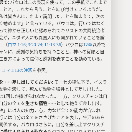
訳で:
パウロはこの表現を使って，この手紙でこれまで
ことと，これから言うことを結び付けているようだ。
私は皆さんにこれまで説明したことを踏まえて，次の
く勧めます」と言っている。パウロは，行いではなく
って神から正しいと認められてキリストの共同統治者
会が，ユダヤ人にも異国人にも開かれていることを論
。（
ロマ 1:16;
3:20-24;
11:13-36
）パウロは
12章
以降で
ャンに，感謝の気持ちを持つことと，神への従順と自
生き方によって信仰と感謝を表すことを勧めている。
:
ロマ 1:13の注釈
を参照。
を……差し出してください:
モーセの律法下で，イスラ
動物を殺して，死んだ動物を犠牲として差し出した。
は1回しか捧げられなかった。一方，クリスチャンは自
自分の全てを
生きた犠牲……として
絶えず差し出す。
牲」には人の知力，心，力など全ての能力が含まれ
行いは自分の全てをささげたことを表し，生活のあら
関係する。パウロはさらに，自分を差し出すクリスチ
に受け入れられる聖なる
ものでなければならないと言