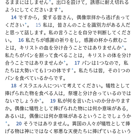
るままにはしません
+
。出口を設けて，誘惑に耐え切れる
ようにしてくださいます
+
。
14
ですから，愛する皆さん，偶像崇拝から逃げ去って
ください
+
。
15
私は，皆さんのことを識別力がある人だ
と思って話します。私の言うことを自分で判断してくださ
い。
16
私たちが感謝の祈りをし，感謝の杯から飲むこ
とは，キリストの血を分け合うことではありませんか
+
。
私たちがパンを割って食べることは，キリストの体を分け
合うことではありませんか
+
。
17
パンは1つなので，私
たちは大勢いても1つの体です
+
。私たちは皆，その1つの
パンを食べているからです。
18
イスラエル人について考えてください。犠牲として
捧げられた物を食べる人は，祭壇と分け合っているのでは
ないでしょうか
+
。
19
私が何を言いたいのか分かります
か。偶像に犠牲として捧げられた物には何か意味がある，
あるいは，偶像には何か意味があるということでしょうか
+
。
20
そうではありません。異国の人々が犠牲として捧
げる物は神にではなく邪悪な天使たちに捧げているという