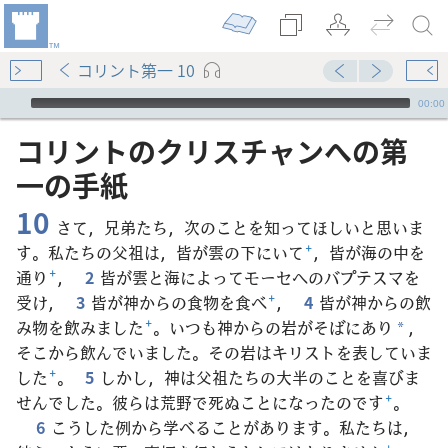
コリント第一 10
Audio Player
00:00
コリント​の​クリスチャン​へ​の​第​
一​の​手紙
10
さて，兄弟たち，次のことを知ってほしいと思いま
す。私たちの父祖は，皆が雲の下にいて
+
，皆が海の中を
通り
+
，
2
皆が雲と海によってモーセへのバプテスマを
受け，
3
皆が神からの食物を食べ
+
，
4
皆が神からの飲
み物を飲みました
+
。いつも神からの岩がそばにあり
，
*
そこから飲んでいました。その岩はキリストを表していま
した
+
。
5
しかし，神は父祖たちの大半のことを喜びま
せんでした。彼らは荒野で死ぬことになったのです
+
。
6
こうした例から学べることがあります。私たちは，