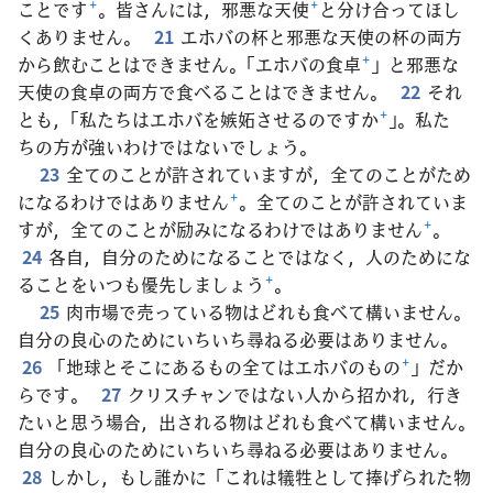
ことです
+
。皆さんには，邪悪な天使
+
と分け合ってほし
くありません。
21
エホバの杯と邪悪な天使の杯の両方
から飲むことはできません。「エホバの食卓
+
」と邪悪な
天使の食卓の両方で食べることはできません。
22
それ
とも，「私たちはエホバを嫉妬させるのですか
+
」。私た
ちの方が強いわけではないでしょう。
23
全てのことが許されていますが，全てのことがため
になるわけではありません
+
。全てのことが許されていま
すが，全てのことが励みになるわけではありません
+
。
24
各自，自分のためになることではなく，人のためにな
ることをいつも優先しましょう
+
。
25
肉市場で売っている物はどれも食べて構いません。
自分の良心のためにいちいち尋ねる必要はありません。
26
「地球とそこにあるもの全てはエホバのもの
+
」だか
らです。
27
クリスチャンではない人から招かれ，行き
たいと思う場合，出される物はどれも食べて構いません。
自分の良心のためにいちいち尋ねる必要はありません。
28
しかし，もし誰かに「これは犠牲として捧げられた物