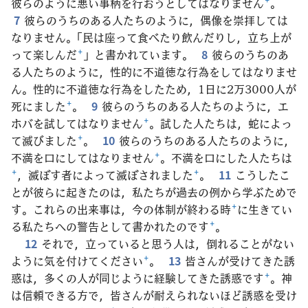
彼らのように悪い事柄を行おうとしてはなりません
+
。
7
彼らのうちのある人たちのように，偶像を崇拝しては
なりません。「民は座って食べたり飲んだりし，立ち上が
って楽しんだ
+
」と書かれています。
8
彼らのうちのあ
る人たちのように，性的に不道徳な行為をしてはなりませ
ん。性的に不道徳な行為をしたため，1日に2万3000人が
死にました
+
。
9
彼らのうちのある人たちのように，エ
ホバを試してはなりません
+
。試した人たちは，蛇によっ
て滅びました
+
。
10
彼らのうちのある人たちのように，
不満を口にしてはなりません
+
。不満を口にした人たちは
+
，滅ぼす者によって滅ぼされました
+
。
11
こうしたこ
とが彼らに起きたのは，私たちが過去の例から学ぶためで
す。これらの出来事は，今の体制が終わる時
+
に生きてい
る私たちへの警告として書かれたのです
+
。
12
それで，立っていると思う人は，倒れることがない
ように気を付けてください
+
。
13
皆さんが受けてきた誘
惑は，多くの人が同じように経験してきた誘惑です
+
。神
は信頼できる方で，皆さんが耐えられないほど誘惑を受け