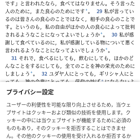
です」と言われたなら，食べてはなりません。そう言った
人のために，また良心のためにです
+
。
29
私が言ってい
るのは皆さんの良心のことではなく，相手の良心のことで
す。というのも，私の自由がほかの人の良心によって批判
されるようなことになってよいでしょうか
+
。
30
私が感
謝して食べているのに，私が感謝している物について悪く
言われるようなことになってよいでしょうか
+
。
31
それで，食べるにしても，飲むにしても，ほかのど
んなことをするにしても，全てのことを神の栄光のために
しましょう
+
。
32
ユダヤ人にとっても，ギリシャ人にと
っても，神の会衆にとっても，信仰の妨げ
にならないよ
*
うにしましょう
+
。
33
私も，自分ではなく多くの人のた
プライバシー設定
めになることを優先し
+
，全てのことについて全ての人を
ユーザーの利便性を可能な限り向上させるため，当ウェ
喜ばせるようにしています。多くの人が救われてほしいか
ブサイトはクッキーおよび類似の技術を使用します。ク
らです
+
。
ッキーの中には当ウェブサイトが機能するために必須の
ものもあり，そのクッキーを拒否することはできませ
ん。その他のクッキーの使用を受け入れるか拒否するか