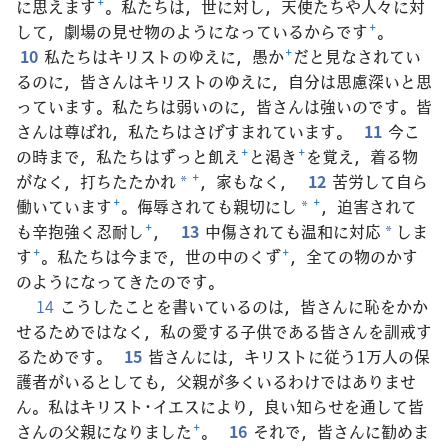
に思えます
+
。私たちは，世に対し，天使たちや人々に対
して，劇場の見せ物のようになっているからです
+
。
10
私たちはキリストのゆえに，愚か
+
だと見なされてい
るのに，皆さんはキリストのゆえに，自分は思慮深いと思
っています。私たちは弱いのに，皆さんは強いのです。皆
さんは尊ばれ，私たちはさげすまれています。
11
今こ
の時まで，私たちはずっと飢え
+
と渇き
+
を覚え，着る物
がなく，打ちたたかれ
+
，家もなく，
12
苦労して自ら
*
働いています
+
。侮辱されても親切にし
+
，迫害されて
*
も辛抱強く忍耐し
+
，
13
中傷されても温和に対応
しま
*
す
+
。私たちは今まで，世の中のくず
+
，全ての物のかす
のようになってきたのです。
14
こうしたことを書いているのは，皆さんに恥をかか
せるためではなく，私の愛する子供である皆さんを訓戒す
るためです。
15
皆さんには，キリストに従う1万人の保
護者がいるとしても，父親が多くいるわけではありませ
ん。私はキリスト･イエスにより，良い知らせを通して皆
さんの父親になりました
+
。
16
それで，皆さんに勧めま