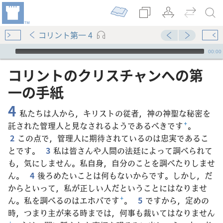
コリント第一 4
Audio Player
00:00
コリント​の​クリスチャン​へ​の​第​
一​の​手紙
4
私たちは人から，キリストの従者，神の神聖な秘密を
託された管理人と見なされるようであるべきです
+
。
2
この点で，管理人に期待されているのは忠実であるこ
とです。
3
私は皆さんや人間の法廷によって調べられて
も，気にしません。私自身，自分のことを調べたりしませ
ん。
4
後ろめたいことは何もないからです。しかし，だ
からといって，私が正しい人だということにはなりませ
ん。私を調べるのはエホバです
+
。
5
ですから，定めの
時，つまり主が来る時までは，何事も裁いてはなりません