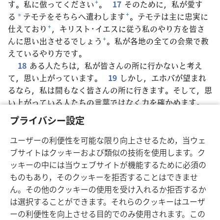
す。私に倣ってください
+
。
17
そのために，私が愛す
る
テモテをそちらへ遣わします
+
。テモテは主に忠実に
*
仕えており
+
，キリスト･イエスに従う私のやり方を皆さ
んに思い出させるでしょう
+
。私が各地の全ての会衆で教
えているやり方です。
18
ある人たちは，私が皆さんの所に行かないと考え
て，思い上がっています。
19
しかし，エホバが望まれ
るなら，私は間もなく皆さんの所に行きます。そして，思
い上がっている人たちの言葉ではなく力を確かめます。
20
神の王国にとって重要なのは，言葉ではなく力だから
プライバシー設定
です。
21
皆さんは，私がむちを持ってそちらに行くの
と
+
，愛と温和な精神を抱いて行くのと，どちらがいいで
ユーザーの利便性を可能な限り向上させるため，当ウェ
しょうか。
ブサイトはクッキーおよび類似の技術を使用します。ク
ッキーの中には当ウェブサイトが機能するために必須の
ものもあり，そのクッキーを拒否することはできませ
ん。その他のクッキーの使用を受け入れるか拒否するか
は選択することができます。それらのクッキーはユーザ
日本語
シェアする
設定
ーの利便性を向上させる目的でのみ使用されます。この
Copyright
© 2026 Watch Tower Bible and Tract Society of Pennsylvania