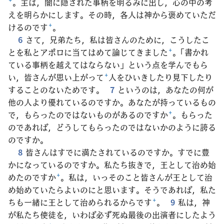
+
。主は，闇に隠された事柄を明るみに出し，心の中の考
えを明らかにします。その時，各人は神から褒めていただ
けるのです
+
。
6
さて，兄弟たち，私は皆さんのために，こうしたこ
とを私とアポロに当てはめて論じてきました
+
。「書かれ
ている事柄を越えてはならない」という点を学んでもら
い，皆さんが思い上がって
+
人をひいきしたり見下したり
することのないためです。
7
というのは，あなたの何が
他の人より優れているのですか。あなたが持っているもの
で，もらったのではないものがあるのですか
+
。もらった
のであれば，どうしてもらったのではないかのように誇る
のですか。
8
皆さんはすでに満たされているのですか。すでに豊
かになっているのですか。私たち抜きで，王として治め始
めたのですか
+
。私は，いっそのこと皆さんが王として治
め始めていたらよいのにと思います。そうであれば，私た
ちも一緒に王として治められるからです
+
。
9
私は，神
が私たち使徒を，いわば必ず死ぬ最後の出演者にしたよう