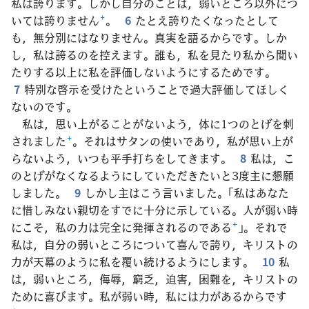
私は誇ります。しかし自分のことは，弱いところ以外につ
いては誇りません
+
。
6
たとえ誇りたくなったとして
も，無分別にはなりません。真実を語るからです。しか
し，私は誇るのを控えます。誰も，私を見たり私から聞い
たりする以上に私を評価しないようにするためです。
7
特別な啓示を受けたということで過大評価してほしく
ないのです。
私は，思い上がることがないよう，体に1つのとげを刺
されました
+
。それはサタンの使いであり，私が思い上が
らないよう，いつも平手打ちをしてきます。
8
私は，こ
のとげがなくなるようにしていただきたいと3度主に懇願
しました。
9
しかし主はこう言いました。「私はあなた
に惜しみない親切をすでに十分に示している。人が弱い時
にこそ，私の力は完全に発揮されるのである
+
」。それで
私は，自分の弱いところについて喜んで誇り，キリストの
力が天幕のように私を覆い続けるようにします。
10
私
は，弱いところ，侮辱，窮乏，迫害，困難を，キリストの
ために喜びます。私が弱い時，私には力があるからです