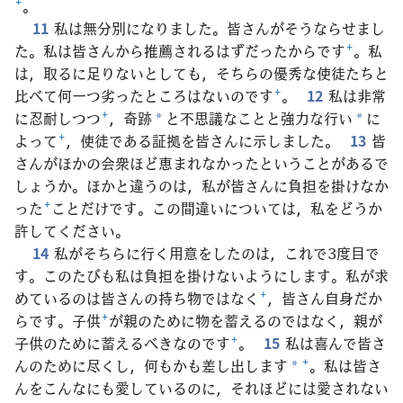
+
。
11
私は無分別になりました。皆さんがそうならせまし
た。私は皆さんから推薦されるはずだったからです
+
。私
は，取るに足りないとしても，そちらの優秀な使徒たちと
比べて何一つ劣ったところはないのです
+
。
12
私は非常
に忍耐しつつ
+
，奇跡
と不思議なことと強力な行い
に
*
*
よって
+
，使徒である証拠を皆さんに示しました。
13
皆
さんがほかの会衆ほど恵まれなかったということがあるで
しょうか。ほかと違うのは，私が皆さんに負担を掛けなか
った
+
ことだけです。この間違いについては，私をどうか
許してください。
14
私がそちらに行く用意をしたのは，これで3度目で
す。このたびも私は負担を掛けないようにします。私が求
めているのは皆さんの持ち物ではなく
+
，皆さん自身だか
らです。子供
+
が親のために物を蓄えるのではなく，親が
子供のために蓄えるべきなのです
+
。
15
私は喜んで皆さ
んのために尽くし，何もかも差し出します
+
。私は皆さ
*
んをこんなにも愛しているのに，それほどには愛されない