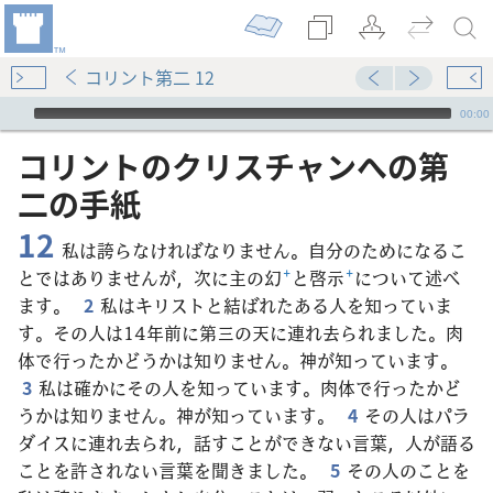
コリント第二 12
Audio Player
00:00
コリント​の​クリスチャン​へ​の​第​
二​の​手紙
12
私は誇らなければなりません。自分のためになるこ
とではありませんが，次に主の幻
+
と啓示
+
について述べ
ます。
2
私はキリストと結ばれたある人を知っていま
す。その人は14年前に第三の天に連れ去られました。肉
体で行ったかどうかは知りません。神が知っています。
3
私は確かにその人を知っています。肉体で行ったかど
うかは知りません。神が知っています。
4
その人はパラ
ダイスに連れ去られ，話すことができない言葉，人が語る
ことを許されない言葉を聞きました。
5
その人のことを