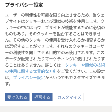
私は皆さんの前で私の神に辱められるかもしれません。も
プライバシー設定
しかすると，以前に罪を犯した多くの人が，習慣にしてい
ユーザーの利便性を可能な限り向上させるため，当ウェ
た汚れや性的不道徳や恥知らずな行いを悔い改めておら
ブサイトはクッキーおよび類似の技術を使用します。ク
ず，私は嘆くことになるかもしれないのです。
ッキーの中には当ウェブサイトが機能するために必須の
ものもあり，そのクッキーを拒否することはできませ
ん。その他のクッキーの使用を受け入れるか拒否するか
は選択することができます。それらのクッキーはユーザ
日本語
シェアする
設定
ーの利便性を向上させる目的でのみ使用されます。この
Copyright
© 2026 Watch Tower Bible and Tract Society of Pennsylvania
データが販売されたりマーケティングに使用されたりす
利用規約
プライバシーに関する方針
プライバシー設定
JW.ORG
ることはありません。詳しくは，
クッキーや類似の技術
ログイン
の使用に関する世界的な方針
をご覧ください。この設定
は，
プライバシー設定
からいつでもカスタマイズできま
す。
受け入れる
拒否する
カスタマイズ