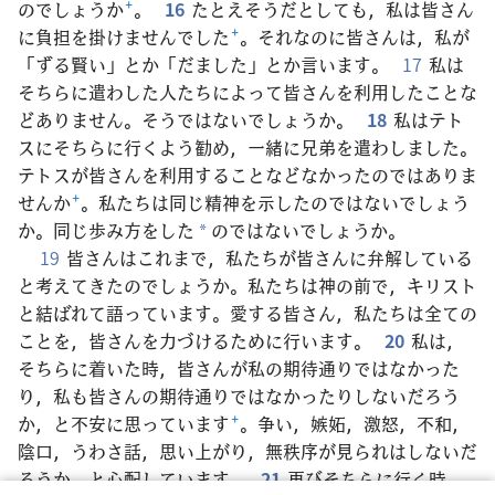
のでしょうか
+
。
16
たとえそうだとしても，私は皆さん
に負担を掛けませんでした
+
。それなのに皆さんは，私が
「ずる賢い」とか「だました」とか言います。
17
私は
そちらに遣わした人たちによって皆さんを利用したことな
どありません。そうではないでしょうか。
18
私はテト
スにそちらに行くよう勧め，一緒に兄弟を遣わしました。
テトスが皆さんを利用することなどなかったのではありま
せんか
+
。私たちは同じ精神を示したのではないでしょう
か。同じ歩み方をした
のではないでしょうか。
*
19
皆さんはこれまで，私たちが皆さんに弁解している
と考えてきたのでしょうか。私たちは神の前で，キリスト
と結ばれて語っています。愛する皆さん，私たちは全ての
ことを，皆さんを力づけるために行います。
20
私は，
そちらに着いた時，皆さんが私の期待通りではなかった
り，私も皆さんの期待通りではなかったりしないだろう
か，と不安に思っています
+
。争い，嫉妬，激怒，不和，
陰口，うわさ話，思い上がり，無秩序が見られはしないだ
ろうか，と心配しています。
21
再びそちらに行く時，