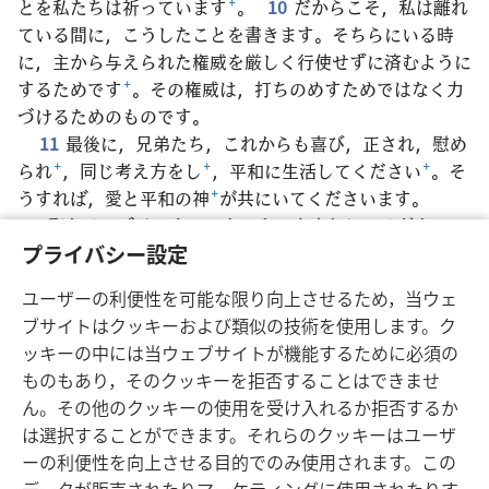
とを私たちは祈っています
+
。
10
だからこそ，私は離れ
ている間に，こうしたことを書きます。そちらにいる時
に，主から与えられた権威を厳しく行使せずに済むように
するためです
+
。その権威は，打ちのめすためではなく力
づけるためのものです。
11
最後に，兄弟たち，これからも喜び，正され，慰め
られ
+
，同じ考え方をし
+
，平和に生活してください
+
。そ
うすれば，愛と平和の神
+
が共にいてくださいます。
12
聖なる口づけによってあいさつを交わしてください。
13
聖なる人たち皆がよろしくと言っています。
プライバシー設定
14
主イエス･キリストの惜しみない親切と神の愛が皆
ユーザーの利便性を可能な限り向上させるため，当ウェ
さんに示され，皆さんが共に聖なる力を受けますように。
ブサイトはクッキーおよび類似の技術を使用します。ク
ッキーの中には当ウェブサイトが機能するために必須の
ものもあり，そのクッキーを拒否することはできませ
ん。その他のクッキーの使用を受け入れるか拒否するか
日本語
シェアする
設定
は選択することができます。それらのクッキーはユーザ
Copyright
© 2026 Watch Tower Bible and Tract Society of Pennsylvania
ーの利便性を向上させる目的でのみ使用されます。この
利用規約
プライバシーに関する方針
プライバシー設定
JW.ORG