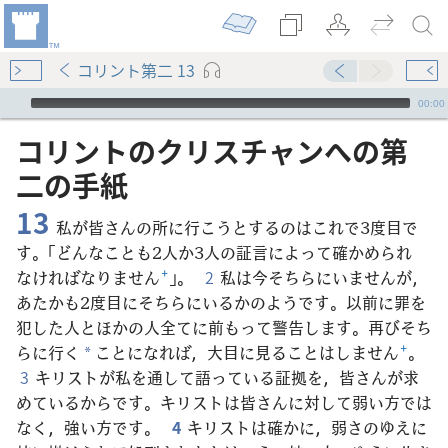
コリント第二 13
Audio Player
00:00
コリント​の​クリスチャン​へ​の​第​
二​の​手紙
13
私が皆さんの所に行こうとするのはこれで3度目で
す。「どんなことも2人か3人の証言によって確かめられ
なければなりません
+
」。
2
私は今そちらにいませんが，
あたかも2度目にそちらにいるかのようです。以前に罪を
犯した人とほかの人全てに前もって警告します。再びそち
らに行く
ことになれば，大目に見ることはしません
+
。
*
3
キリストが私を通して語っている証拠を，皆さんが求
めているからです。キリストは皆さんに対して弱い方では
なく，強い方です。
4
キリストは確かに，弱さのゆえに