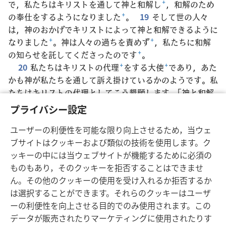
で，私たちはキリストを通して神と和解し
+
，和解のため
の奉仕をするようになりました
+
。
19
そして世の人々
は，神のおかげでキリストによって神と和解できるように
なりました
+
。神は人々の過ちを責めず
+
，私たちに和解
の知らせを託してくださったのです
+
。
20
私たちはキリストの代理
+
をする大使
+
であり，あた
かも神が私たちを通して訴え掛けているかのようです。私
たちはキリストの代理としてこう懇願します。「神と和解
してください」。
21
神は，罪を犯したことがない方
+
を
プライバシー設定
私たちのための罪の捧げ物としました。その方のおかげ
ユーザーの利便性を可能な限り向上させるため，当ウェ
で，私たちは神から正しいと見なしていただくことができ
ブサイトはクッキーおよび類似の技術を使用します。ク
ます
+
。
ッキーの中には当ウェブサイトが機能するために必須の
ものもあり，そのクッキーを拒否することはできませ
ん。その他のクッキーの使用を受け入れるか拒否するか
は選択することができます。それらのクッキーはユーザ
日本語
シェアする
設定
ーの利便性を向上させる目的でのみ使用されます。この
Copyright
© 2026 Watch Tower Bible and Tract Society of Pennsylvania
データが販売されたりマーケティングに使用されたりす
利用規約
プライバシーに関する方針
プライバシー設定
JW.ORG