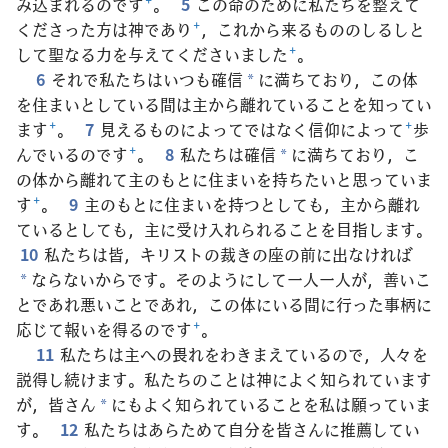
み込まれるのです
+
。
5
この命のために私たちを整えて
くださった方は神であり
+
，これから来るもののしるしと
して聖なる力を与えてくださいました
+
。
6
それで私たちはいつも確信
に満ちており，この体
*
を住まいとしている間は主から離れていることを知ってい
ます
+
。
7
見えるものによってではなく信仰によって
+
歩
んでいるのです
+
。
8
私たちは確信
に満ちており，こ
*
の体から離れて主のもとに住まいを持ちたいと思っていま
す
+
。
9
主のもとに住まいを持つとしても，主から離れ
ているとしても，主に受け入れられることを目指します。
10
私たちは皆，キリストの裁きの座の前に出なければ
ならないからです。そのようにして一人一人が，善いこ
*
とであれ悪いことであれ，この体にいる間に行った事柄に
応じて報いを得るのです
+
。
11
私たちは主への畏れをわきまえているので，人々を
説得し続けます。私たちのことは神によく知られています
が，皆さん
にもよく知られていることを私は願っていま
*
す。
12
私たちはあらためて自分を皆さんに推薦してい