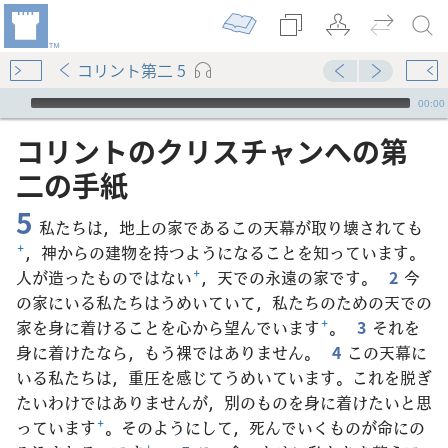
コリント第二 5
Audio Player
00:00
コリント​の​クリスチャン​へ​の​第​
二​の​手紙
5
私たちは，地上の家であるこの天幕が取り壊されても
+
，神からの建物を持つようになることを知っています。
人が造ったものではない
+
，天での永遠の家です。
2
今
の家にいる私たちはうめいていて，私たちのための天での
家を身に着けることを心から望んでいます
+
。
3
それを
身に着けたなら，もう裸ではありません。
4
この天幕に
いる私たちは，重圧を感じてうめいています。これを脱ぎ
たいわけではありませんが，別のものを身に着けたいと思
っています
+
。そのようにして，死んでいくものが命にの