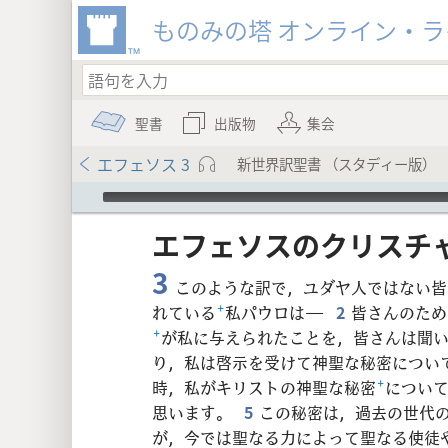
ものみの塔 オンライン・
聖書
出版物
集会
エフェソス 3
新世界訳聖書 （スタディー版）
Audio Player
エフェソス​の​クリスチャ
3
このような訳で，ユダヤ人ではない皆
れている
+
私パウロは―
2
皆さんのため
+
が私に与えられたことを，皆さんは聞
8
り，私は啓示を受けて神聖な秘密につい
時，私がキリストの神聖な秘密
+
につい
16
思います。
5
この秘密は，過去の世代
が，今では聖なる力によって聖なる使徒