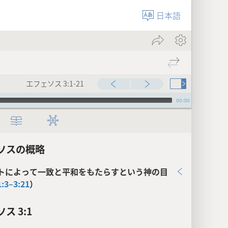
日本語
エフェソス 3:1-21
00:00
ソスの概略
トによって一致と平和をもたらすという神の目
1:3–3:21
）
ス 3:1