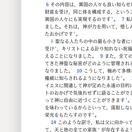
6
その内容は，異国の人々も良い知らせ
財産を受け，同じ体を構成する，という
異国の人々にも実現するのです
+
。
7
私
ました。それは，神が力を用いて，惜し
たおかげです
+
。
8
聖なる人たちの中の最も小さな者に
受け
+
，キリストによる計り知れない祝
えることになりました。
9
また，全て
てきた神聖な秘密がどのように管理され
なりました。
10
こうして，極めて多様
権威に知らされるようになりました
+
。
イエスに関連して神が定めた永遠の目的
トのおかげで気後れせずに語ることがで
って神に自由に近づくことができます
+
を味わっているからといって，落胆しな
栄光をもたらすのです
+
。
14
このような訳で，私は父に向かっ
て，天と地の全ての家族
が存在するよ
*