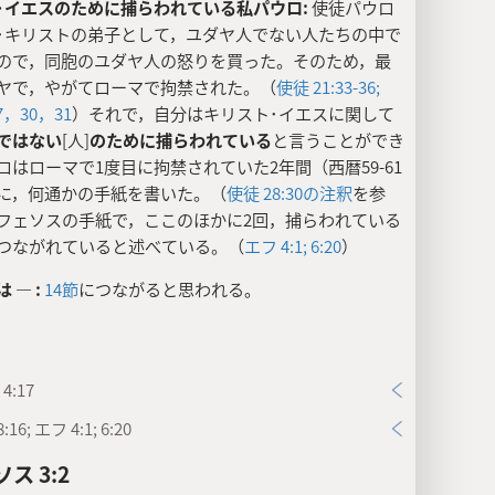
･イエスのために捕らわれている私パウロ:
使徒パウロ
･キリストの弟子として，ユダヤ人でない人たちの中で
ので，同胞のユダヤ人の怒りを買った。そのため，最
ヤで，やがてローマで拘禁された。（
使徒 21:33-36;
7，
30，31
）それで，自分はキリスト･イエスに関して
ではない
[人]
のために捕らわれている
と言うことができ
ロはローマで1度目に拘禁されていた2年間（西暦59-61
に，何通かの手紙を書いた。（
使徒 28:30の注釈
を参
フェソスの手紙で，ここのほかに2回，捕らわれている
つながれていると述べている。（
エフ 4:1;
6:20
）
 ― :
14節
につながると思われる。
4:17
16; エフ 4:1; 6:20
ス 3:2