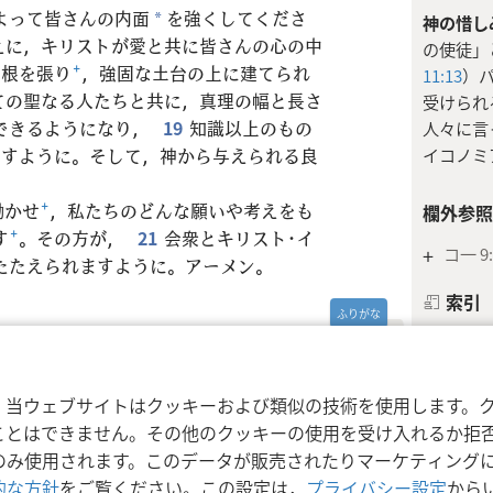
よって皆さんの内面
を強くしてくださ
*
神の惜し
えに，キリストが愛と共に皆さんの心の中
の使徒」
と根を張り
+
，強固な土台の上に建てられ
11:13
）
ての聖なる人たちと共に，真理の幅と長さ
受けられ
できるようになり，
19
知識以上のもの
人々に言
イコノミ
ますように。そして，神から与えられる良
働かせ
+
，私たちのどんな願いや考えをも
欄外参照
す
+
。その方が，
21
会衆とキリスト･イ
+
コ一 9:
たたえられますように。アーメン。
索引
エフェソ
利用規約
プライバシーに関する方針
プラ
nd Tract Society of Pennsylvania
前に少し
，当ウェブサイトはクッキーおよび類似の技術を使用します。
ではなく
ことはできません。その他のクッキーの使用を受け入れるか拒
ば，
エフ 
のみ使用されます。このデータが販売されたりマーケティング
的な方針
をご覧ください。この設定は，
プライバシー設定
から