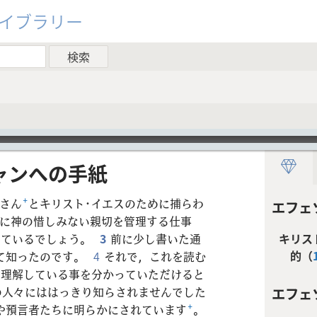
ライブラリー
ン​へ​の​手紙
さん
+
とキリスト･イエスのために捕らわ
エフェ
に神の惜しみない親切を管理する仕事
いているでしょう。
3
前に少し書いた通
キリス
的（
て知ったのです。
4
それで，これを読む
て理解している事を分かっていただけると
の人々にははっきり知らされませんでした
エフェソ
や預言者たちに明らかにされています
+
。