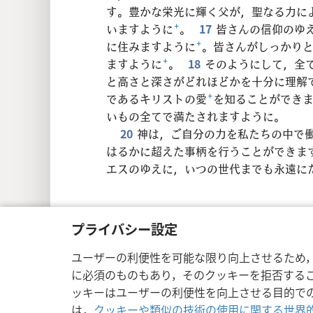
す。豊かな栄光に輝く父が，聖なる力に
いますように
+
。
17
皆さんの信仰のゆ
に住みますように
+
。皆さんがしっかり
ますように
+
。
18
そのようにして，全
と高さと深さがどれほどかを十分に理解
であるキリストの愛
+
を知ることができ
いもの全てで満たされますように。
20
神は，ご自分の力を私たちの中で
はるかに超えた事柄を行うことができま
エスのゆえに，いつの世代までも永遠に
プライバシー設定
Copyright
© 2026 Watch Tower Bible a
ユーザーの利便性を可能な限り向上させるため
に必須のものもあり，そのクッキーを拒否する
ッキーはユーザーの利便性を向上させる目的で
は，
クッキーや類似の技術の使用に関する世界