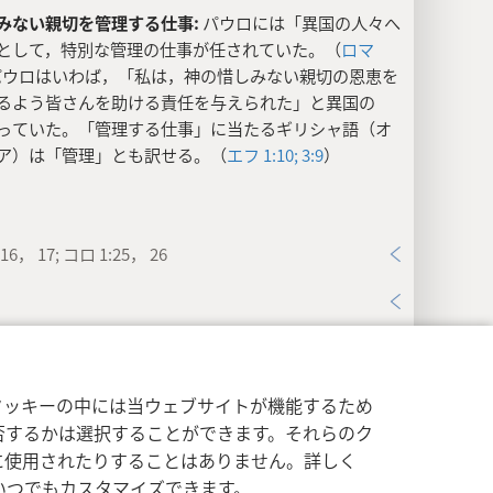
みない親切を管理する仕事:
パウロには「異国の人々へ
として，特別な管理の仕事が任されていた。（
ロマ
パウロはいわば，「私は，神の惜しみない親切の恩恵を
るよう皆さんを助ける責任を与えられた」と異国の
っていた。「管理する仕事」に当たるギリシャ語（オ
ア）は「管理」とも訳せる。（
エフ 1:10;
3:9
）
16， 17; コロ 1:25， 26
ス 3:3
イバシー設定
ログイン
JW.ORG
書いた通り:
パウロが言っていたのは，別の手紙のこと
クッキーの中には当ウェブサイトが機能するため
，この手紙の前の方で少し書いたことのようだ。例え
否するかは選択することができます。それらのク
1:9，10
や
エフ 2:11-22
。
に使用されたりすることはありません。詳しく
いつでもカスタマイズできます。