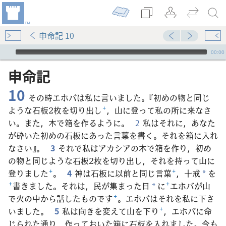
申命記 10
Audio Player
00:00
申命記
10
その時エホバは私に言いました。『初めの物と同じ
ような石板2枚を切り出し
+
，山に登って私の所に来なさ
い。また，木で箱を作るように。
2
私はそれに，あなた
が砕いた初めの石板にあった言葉を書く。それを箱に入れ
なさい』。
3
それで私はアカシアの木で箱を作り，初め
の物と同じような石板2枚を切り出し，それを持って山に
登りました
+
。
4
神は石板に以前と同じ言葉
+
，十戒
を
*
+
書きました。それは，民が集まった日
に
+
エホバが山
*
で火の中から話したものです
+
。エホバはそれを私に下さ
いました。
5
私は向きを変えて山を下り
+
，エホバに命
じられた通り，作っておいた箱に石板を入れました。今も