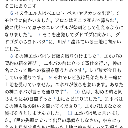
そこにあります。
6
イスラエル人はベエロト･ベネ･ヤアカンを出発して
モセラに向かいました。アロンはそこで死んで葬られ
+
，
彼に代わって息子のエレアザルが祭司として仕えるように
なりました
+
。
7
そこを出発してグドゴダに向かい，グ
ドゴダからヨトバタ
+
に，川が
流れている土地に向かい
*
ました。
8
その時エホバはレビ族を取り分けました
+
。エホバの
契約の箱を運び
+
，エホバの前に立って奉仕を行い，神の
名によって民への祝福を願うためです
+
。レビ族が今日も
している通りです。
9
それでレビ族は兄弟たちと一緒に
土地を受けていません。エホバが彼らを養います。あなた
の神エホバが言った通りです
+
。
10
私は，初めの時と同
じように40日間ずっと
山にとどまりました
+
。エホバは
*
この時も私の願いを聞いてくださり
+
，エホバはあなたを
滅ぼそうとしませんでした。
11
エホバは私に言いまし
た。『民の先頭に立って出発の準備をしなさい。彼らに与
えると私が父祖たちに誓った土地に彼らが入って取得する