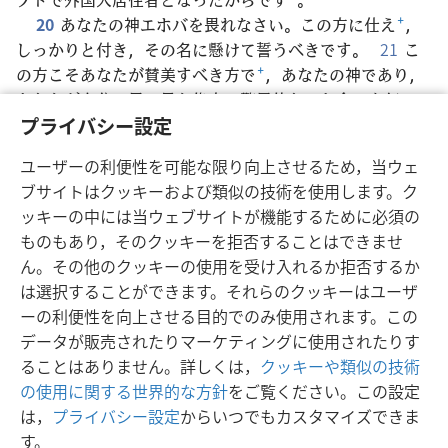
20
あなたの神エホバを畏れなさい。この方に仕え
+
，
しっかりと付き，その名に懸けて誓うべきです。
21
こ
の方こそあなたが賛美すべき方で
+
，あなたの神であり，
あなたが自分の目で見た偉大で驚異的なこと全てを行って
くださった方です
+
。
22
父祖たちは70人でエジプトに
プライバシー設定
下りましたが
+
，今エホバ神はあなたを天の星のように多
ユーザーの利便性を可能な限り向上させるため，当ウェ
くしました
+
。
ブサイトはクッキーおよび類似の技術を使用します。ク
ッキーの中には当ウェブサイトが機能するために必須の
ものもあり，そのクッキーを拒否することはできませ
ん。その他のクッキーの使用を受け入れるか拒否するか
日本語
シェアする
設定
は選択することができます。それらのクッキーはユーザ
Copyright
© 2026 Watch Tower Bible and Tract Society of Pennsylvania
ーの利便性を向上させる目的でのみ使用されます。この
利用規約
プライバシーに関する方針
プライバシー設定
JW.ORG
データが販売されたりマーケティングに使用されたりす
ログイン
ることはありません。詳しくは，
クッキーや類似の技術
の使用に関する世界的な方針
をご覧ください。この設定
は，
プライバシー設定
からいつでもカスタマイズできま
す。