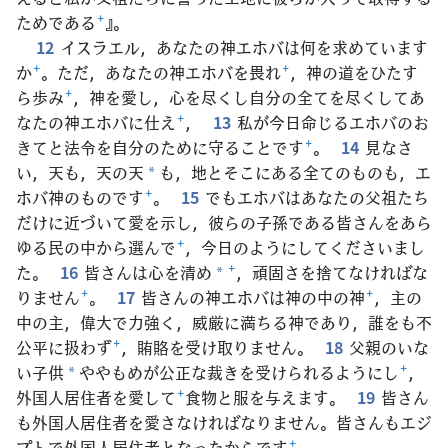
ためである
+
』。
12
イスラエル，あなたの神エホバは何を求めています
か
+
。ただ，あなたの神エホバを畏れ
+
，神の道をひたす
ら歩み
+
，神を愛し，心を尽くし自分の全てを尽くしてあ
なたの神エホバに仕え
+
，
13
私が今日命じるエホバのお
きてと法令を自分のために守ることです
+
。
14
見なさ
い，天も，天の天
も，地とそこにある全てのものも，エ
*
ホバ神のものです
+
。
15
でもエホバはあなたの父祖たち
だけに近づいて愛を示し，彼らの子孫である皆さんをあら
ゆる民の中から選んで
+
，今日のようにしてくださいまし
た。
16
皆さんは心を清め
+
，頑固さを捨てなければな
*
りません
+
。
17
皆さんの神エホバは神の中の神
+
，主の
中の主，偉大で力強く，威厳に満ちる神であり，誰をも不
公平に扱わず
+
，賄賂を受け取りません。
18
父親のいな
い子供
ややもめが公正な裁きを受けられるようにし
+
，
*
外国人居住者を愛して
+
食物と服を与えます。
19
皆さん
も外国人居住者を愛さなければなりません。皆さんもエジ
プトで外国人居住者となったからです
+
。