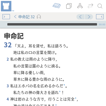
申命記 32
Audio Player
00:00
申命記
32
「天よ，耳を貸せ，私は語ろう。
地は私の口の言葉を聞け。
2
私の教えは雨のように降り，
私の言葉は露のように滴る。
草に降る優しい雨，
草木に降る豊かな雨のように。
3
私はエホバの名を広めるからだ
+
。
私たちの神の偉大さを語れ
+
！
4
神は岩のような方で，行うことは完全
+
，
神の道は全て公正である
+
。