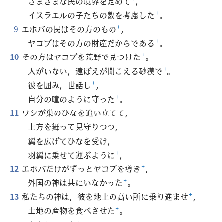
さまざまな民の境界を定めて
+
，
イスラエルの子たちの数を考慮した
+
。
9
エホバの民はその方のもの
+
，
ヤコブはその方の財産だからである
+
。
10
その方はヤコブを荒野で見つけた
+
。
人がいない，遠ぼえが聞こえる砂漠で
+
。
彼を囲み，世話し
+
，
自分の瞳のように守った
+
。
11
ワシが巣のひなを追い立てて，
上方を舞って見守りつつ，
翼を広げてひなを受け，
羽翼に乗せて運ぶように
+
，
12
エホバだけがずっとヤコブを導き
+
，
外国の神は共にいなかった
+
。
13
私たちの神は，彼を地上の高い所に乗り進ませ
+
，
土地の産物を食べさせた
+
。