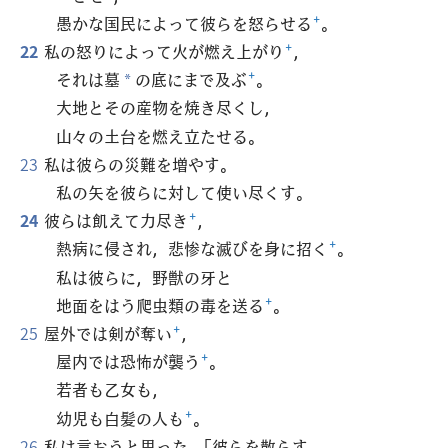
愚かな国民によって彼らを怒らせる
+
。
22
私の怒りによって火が燃え上がり
+
，
それは墓
の底にまで及ぶ
+
。
*
大地とその産物を焼き尽くし，
山々の土台を燃え立たせる。
23
私は彼らの災難を増やす。
私の矢を彼らに対して使い尽くす。
24
彼らは飢えて力尽き
+
，
熱病に侵され，悲惨な滅びを身に招く
+
。
私は彼らに，野獣の牙と
地面をはう爬虫類の毒を送る
+
。
25
屋外では剣が奪い
+
，
屋内では恐怖が襲う
+
。
若者も乙女も，
幼児も白髪の人も
+
。
26
私は言おうと思った。「彼らを散らす。