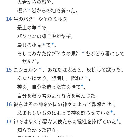
大岩からの蜜や，
硬い
岩からの油で養った。
*
14
牛のバターや羊のミルク，
最上の羊
で，
*
バシャンの雄羊や雄ヤギ，
最良の小麦
で
+
。
*
そしてあなたはブドウの果汁
をぶどう酒にして
*
飲んだ。
15
エシュルン
，あなたは太ると，反抗して蹴った。
*
あなたは太り，肥満し，膨れた
+
。
神を，自分を造った方を捨て
+
，
自分を救う岩のような方を軽んじた。
16
彼らはその神を外国の神々によって激怒させ
+
，
忌まわしいものによって神を怒らせていた
+
。
17
神ではなく邪悪な天使たちに犠牲を捧げていた
+
。
知らなかった神々，