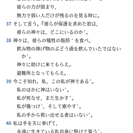
彼らの力が弱まり，
無力で弱い人だけが残るのを見る時に。
37
そして言う。『彼らが保護を求めた岩は，
彼らの神々は，どこにいるのか
+
。
38
神々は，彼らの犠牲の脂肪
を食べ，
*
飲み物の捧げ物のぶどう酒を飲んでいたではない
か
+
。
神々に助けに来てもらえ。
避難所となってもらえ。
39
今こそ知れ，私，この私が神である
+
。
私のほかに神はいない
+
。
私が死なせ，また生かす
+
。
私が傷つけ
+
，そして癒やす
+
。
私の手から救い出せる者はいない
+
。
40
私は手を天に挙げて，
永遠に生きている私自身に懸けて誓う
+
。