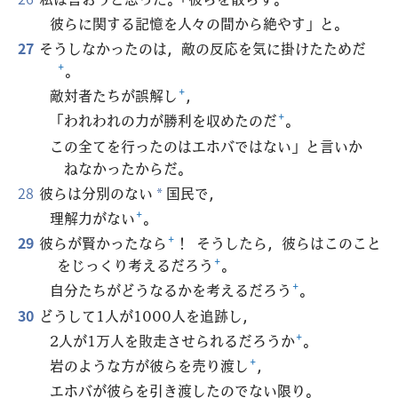
彼らに関する記憶を人々の間から絶やす」と。
27
そうしなかったのは，敵の反応を気に掛けたためだ
+
。
敵対者たちが誤解し
+
，
「われわれの力が勝利を収めたのだ
+
。
この全てを行ったのはエホバではない」と言いか
ねなかったからだ。
28
彼らは分別のない
国民で，
*
理解力がない
+
。
29
彼らが賢かったなら
+
！ そうしたら，彼らはこのこと
をじっくり考えるだろう
+
。
自分たちがどうなるかを考えるだろう
+
。
30
どうして1人が1000人を追跡し，
2人が1万人を敗走させられるだろうか
+
。
岩のような方が彼らを売り渡し
+
，
エホバが彼らを引き渡したのでない限り。