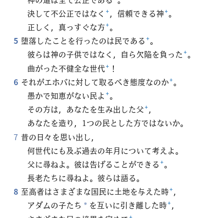
決して不公正ではなく
+
，信頼できる神
+
。
正しく，真っすぐな方
+
。
5
堕落したことを行ったのは民である
+
。
彼らは神の子供ではなく，自ら欠陥を負った
+
。
曲がった不健全な世代
+
！
6
それがエホバに対して取るべき態度なのか
+
。
愚かで知恵がない民よ
+
。
その方は，あなたを生み出した父
+
，
あなたを造り，1つの民とした方ではないか。
7
昔の日々を思い出し，
何世代にも及ぶ過去の年月について考えよ。
父に尋ねよ。彼は告げることができる
+
。
長老たちに尋ねよ。彼らは語る。
8
至高者はさまざまな国民に土地を与えた時
+
，
アダムの子たち
を互いに引き離した時
+
，
*