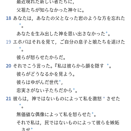
最近現れた新しい者たちに，
父祖たちが知らなかった神々に。
18
あなたは，あなたの父となった岩のような方を忘れた
+
。
あなたを生み出した神を思い出さなかった
+
。
19
エホバはそれを見て，ご自分の息子と娘たちを退けた
+
。
彼らが怒らせたからだ。
20
それでこう言った。『私は彼らから顔を隠す
+
。
彼らがどうなるかを見よう。
彼らはゆがんだ世代
+
，
忠実さがない子たちだから
+
。
21
彼らは，神ではないものによって私を激怒
させた
*
+
。
無価値な偶像によって私を怒らせた
+
。
それで私は，民ではないものによって彼らを嫉妬
させ
+
，