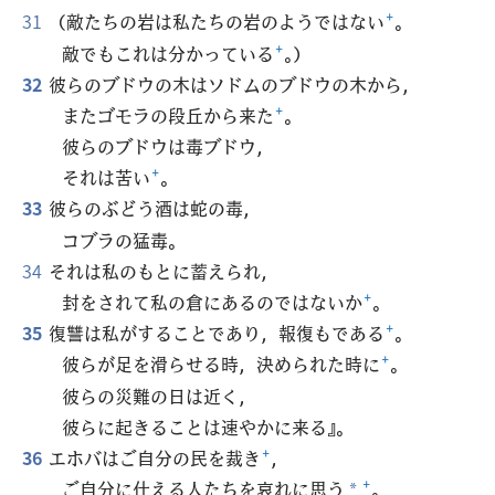
31
（敵たちの岩は私たちの岩のようではない
+
。
敵でもこれは分かっている
+
。）
32
彼らのブドウの木はソドムのブドウの木から，
またゴモラの段丘から来た
+
。
彼らのブドウは毒ブドウ，
それは苦い
+
。
33
彼らのぶどう酒は蛇の毒，
コブラの猛毒。
34
それは私のもとに蓄えられ，
封をされて私の倉にあるのではないか
+
。
35
復讐は私がすることであり，報復もである
+
。
彼らが足を滑らせる時，決められた時に
+
。
彼らの災難の日は近く，
彼らに起きることは速やかに来る』。
36
エホバはご自分の民を裁き
+
，
ご自分に仕える人たちを哀れに思う
+
。
*