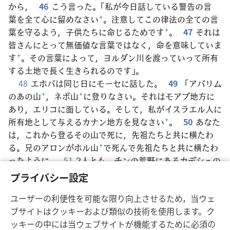
から，
46
こう言った。「私が今日話している警告の言
葉を全て心に留めなさい
+
。注意してこの律法の全ての言
葉を守るよう，子供たちに命じるためです
+
。
47
それは
皆さんにとって無価値な言葉ではなく，命を意味していま
す
+
。その言葉によって，ヨルダン川を渡っていって所有
する土地で長く生きられるのです」。
48
エホバは同じ日にモーセに話した。
49
「アバリム
のあの山
+
，ネボ山
+
に登りなさい。それはモアブ地方に
あり，エリコに面している。そして，私がイスラエル人に
所有地として与えるカナン地方を見なさい
+
。
50
あなた
は，これから登るその山で死に，先祖たちと共に横たわ
る。兄のアロンがホル山
+
で死んで先祖たちと共に横たわ
ったように。
51
2人とも，チンの荒野にあるカデシュの
メリバの水の所で，イスラエル人の間で私に不忠実だった
プライバシー設定
からだ
+
。イスラエルの民の前で私を神聖なものとしなか
ユーザーの利便性を可能な限り向上させるため，当ウェ
ったのだ
+
。
52
あなたは，私がイスラエルの民に与える
ブサイトはクッキーおよび類似の技術を使用します。ク
土地を遠くから見るが，そこに入ることはない
+
」。
ッキーの中には当ウェブサイトが機能するために必須の