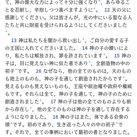
て，神の偉大な力によって十分に強くなり
+
，あらゆるこ
とを忍耐し，辛抱しつつ喜べますように
+
。
12
天の父に
感謝してください。父は皆さんが，光の中にいる聖なる人
たちと共に財産を受けられるようにしてくださいました
+
。
13
神は私たちを闇から救い出し
+
，ご自分の愛する子
の王国に入れてくださいました。
14
神の子の贖いによ
り，私たちは解放され，罪を許されています
+
。
15
神の
子は，目に見えない神に似た者であり
+
，全創造物の中の
初子
+
です。
16
なぜなら，他の全てのものは，天のもの
も地上のものも，神の子を通して創造されたからです
+
。
見えるものも見えないものも，王座や統治権や政府や権威
もです。それらは全て，神の子を通して，神の子のために
創造されました
+
。
17
神の子は他の全てのものよりも前
から存在し
+
，他の全てのものは神の子を通して存在する
ようになりました。
18
神の子はまた，体である会衆の
頭
+
です。初めであり，生き返った人々の中の初子
+
で
す。それで，全ての事柄において最初の者となりました。