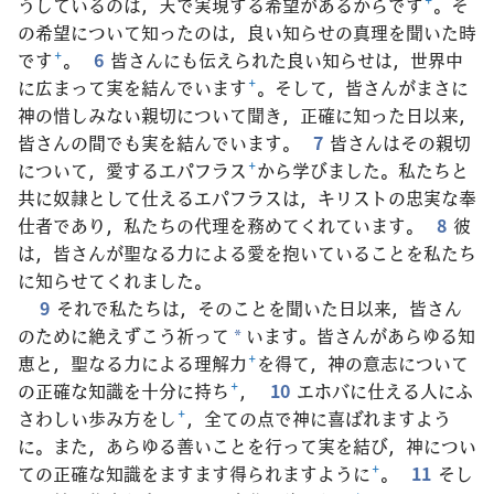
うしているのは，天で実現する希望があるからです
+
。そ
の希望について知ったのは，良い知らせの真理を聞いた時
です
+
。
6
皆さんにも伝えられた良い知らせは，世界中
に広まって実を結んでいます
+
。そして，皆さんがまさに
神の惜しみない親切について聞き，正確に知った日以来，
皆さんの間でも実を結んでいます。
7
皆さんはその親切
について，愛するエパフラス
+
から学びました。私たちと
共に奴隷として仕えるエパフラスは，キリストの忠実な奉
仕者であり，私たちの代理を務めてくれています。
8
彼
は，皆さんが聖なる力による愛を抱いていることを私たち
に知らせてくれました。
9
それで私たちは，そのことを聞いた日以来，皆さん
のために絶えずこう祈って
います。皆さんがあらゆる知
*
恵と，聖なる力による理解力
+
を得て，神の意志について
の正確な知識を十分に持ち
+
，
10
エホバに仕える人にふ
さわしい歩み方をし
+
，全ての点で神に喜ばれますよう
に。また，あらゆる善いことを行って実を結び，神につい
ての正確な知識をますます得られますように
+
。
11
そし