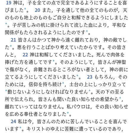
19
神は，子を全ての点で完全であるようにすることを喜
びました
+
。
20
また，子を通して他の全てのものが，天
のものも地上のものもご自分と和解できるようにしました
+
。子が苦しみの杭に掛けられて流した血により，平和な
関係がもたらされるようにしたのです
+
。
21
皆さんはかつて神から遠く離れており，神の敵でし
た
+
。悪を行うことばかり考えていたからです。その皆さ
んと，
22
神は和解してくださいました。死んで肉体を
捧げた方を通してです
+
。そのようにして，皆さんが神聖
で傷がなく，非難されるところがない者として，神の前に
立てるようにしてくださいました
+
。
23
もちろん，その
ためには，信仰を持ち続け
+
，土台の上にしっかり立って
+
動じないようにしなければなりません
+
。天の下の至る
所で伝えられ，皆さんも聞いた良い知らせの希望から
+
，
離れていってはなりません。私パウロは，その良い知らせ
を広める奉仕者となりました
+
。
24
私は今，皆さんのために苦しんでいることを喜んで
います
+
。キリストのゆえに苦難に遭っているのであり，