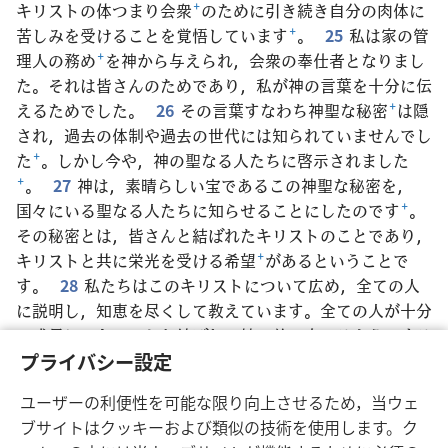
キリストの体つまり会衆
+
のために引き続き自分の肉体に
苦しみを受けることを覚悟しています
+
。
25
私は家の管
理人の務め
+
を神から与えられ，会衆の奉仕者となりまし
た。それは皆さんのためであり，私が神の言葉を十分に伝
えるためでした。
26
その言葉すなわち神聖な秘密
+
は隠
され，過去の体制や過去の世代には知られていませんでし
た
+
。しかし今や，神の聖なる人たちに啓示されました
+
。
27
神は，素晴らしい宝であるこの神聖な秘密を，
国々にいる聖なる人たちに知らせることにしたのです
+
。
その秘密とは，皆さんと結ばれたキリストのことであり，
キリストと共に栄光を受ける希望
+
があるということで
す。
28
私たちはこのキリストについて広め，全ての人
に説明し，知恵を尽くして教えています。全ての人が十分
に成長し，キリストと結ばれて神の前に立てるようにする
ためです
+
。
29
このために私は，自分の中で力強く働い
プライバシー設定
ている神の力に頼りながら，一生懸命に努力しています
ユーザーの利便性を可能な限り向上させるため，当ウェ
+
。
ブサイトはクッキーおよび類似の技術を使用します。ク