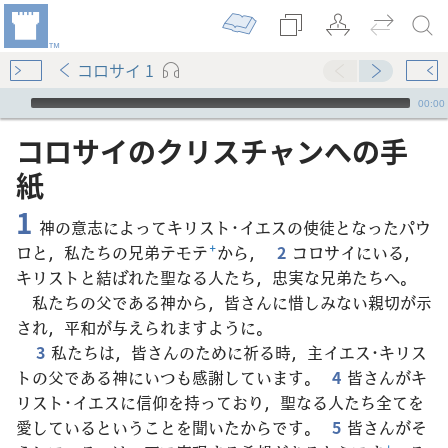
コロサイ 1
Audio Player
00:00
コロサイ​の​クリスチャン​へ​の​手
紙
1
神の意志によってキリスト･イエスの使徒となったパウ
ロと，私たちの兄弟テモテ
+
から，
2
コロサイにいる，
キリストと結ばれた聖なる人たち，忠実な兄弟たちへ。
私たちの父である神から，皆さんに惜しみない親切が示
され，平和が与えられますように。
3
私たちは，皆さんのために祈る時，主イエス･キリス
トの父である神にいつも感謝しています。
4
皆さんがキ
リスト･イエスに信仰を持っており，聖なる人たち全てを
愛しているということを聞いたからです。
5
皆さんがそ