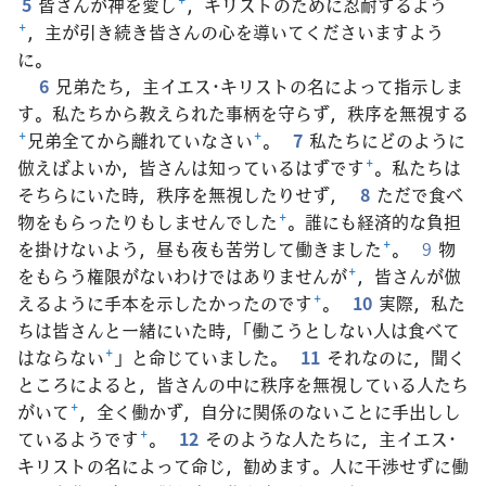
5
皆さんが神を愛し
+
，キリストのために忍耐するよう
+
，主が引き続き皆さんの心を導いてくださいますよう
に。
6
兄弟たち，主イエス･キリストの名によって指示しま
す。私たちから教えられた事柄を守らず，秩序を無視する
+
兄弟全てから離れていなさい
+
。
7
私たちにどのように
倣えばよいか，皆さんは知っているはずです
+
。私たちは
そちらにいた時，秩序を無視したりせず，
8
ただで食べ
物をもらったりもしませんでした
+
。誰にも経済的な負担
を掛けないよう，昼も夜も苦労して働きました
+
。
9
物
をもらう権限がないわけではありませんが
+
，皆さんが倣
えるように手本を示したかったのです
+
。
10
実際，私た
ちは皆さんと一緒にいた時，「働こうとしない人は食べて
はならない
+
」と命じていました。
11
それなのに，聞く
ところによると，皆さんの中に秩序を無視している人たち
がいて
+
，全く働かず，自分に関係のないことに手出しし
ているようです
+
。
12
そのような人たちに，主イエス･
キリストの名によって命じ，勧めます。人に干渉せずに働