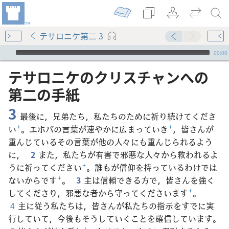
テサロニケ第二 3
Audio Player
00:00
テサロニケ​の​クリスチャン​へ​の​
第​二​の​手紙
3
最後に，兄弟たち，私たちのために祈り続けてくださ
い
+
。エホバの言葉が速やかに広まっていき
+
，皆さんが
重んじているその言葉が他の人々にも重んじられるよう
に，
2
また，私たちが有害で邪悪な人々から救われるよ
うに祈ってください
+
。誰もが信仰を持っているわけでは
ないからです
+
。
3
主は信頼できる方で，皆さんを強く
してくださり，邪悪な者から守ってくださいます
+
。
4
主に従う私たちは，皆さんが私たちの指示をすでに実
行していて，今後もそうしていくことを確信しています。