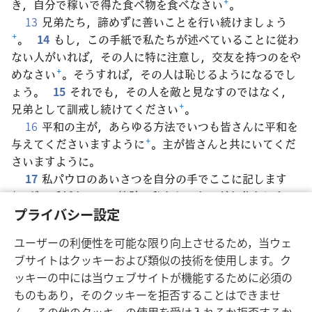
き，自分で稼いで得た食べ物を食べなさい
+
。
13
兄弟たち，諦めずに善いことを行い続けましょう
+
。
14
もし，この手紙で私たちが述べていることに従わ
ない人がいれば，その人に特に注意し，交友を持つのをや
めなさい
+
。そうすれば，その人は恥じるようになるでし
ょう。
15
それでも，その人を敵と見なすのではなく，
兄弟として訓戒し続けてください
+
。
16
平和の主が，あらゆる方法でいつも皆さんに平和を
与えてくださいますように
+
。主が皆さんと共にいてくだ
さいますように。
17
私パウロのあいさつを自分の手でここに記します
+
。どの手紙も，この筆跡で私からのものだと分かりま
す。
プライバシー設定
18
私たちの主イエス･キリストの惜しみない親切が皆
ユーザーの利便性を可能な限り向上させるため，当ウェ
さん全員に示されますように。
ブサイトはクッキーおよび類似の技術を使用します。ク
ッキーの中には当ウェブサイトが機能するために必須の
ものもあり，そのクッキーを拒否することはできませ