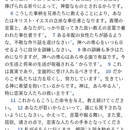
捧げられる祈りによって，神聖なものとされるからです。
6
こうした事柄を兄弟たちに教えることにより，あな
たはキリスト･イエスの立派な奉仕者となります。真理の
言葉と，あなたがしっかり従ってきた良い教えの言葉で養
われた奉仕者です
+
。
7
ある年配の女性たちが語るよう
な，不敬な作り話を退けなさい
+
。神への専心をいつも示
せるように自分を訓練しなさい。
8
体の訓練も多少はた
めになりますが，神への専心はあらゆる面で有益です。今
の生活と将来の生活が祝福される
からです
+
。
9
これ
*
は真実であり，全面的に受け入れるべきです。
10
だか
らこそ私たちは力を尽くし，努力しています
+
。生きてい
る神に希望を抱いているからです。神は，あらゆる人
+
，
特に忠実な人たちの救い主です
+
。
11
これからもこうした命令を与え，教え続けてくださ
い。
12
あなたが若いからといって，誰にも見下されな
いようにしなさい。かえって，言葉や振る舞い，また愛，
信仰，清さの点で，忠実な人たちの手本となってくださ
い。
13
私がそちらに行くまで，朗読
+
と説き勧めること