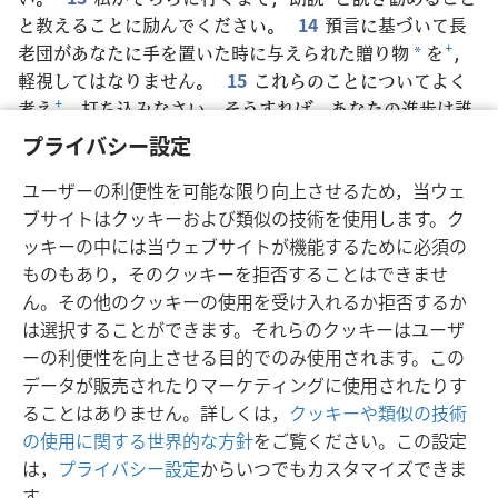
と教えることに励んでください。
14
預言に基づいて長
老団があなたに手を置いた時に与えられた贈り物
を
+
，
*
軽視してはなりません。
15
これらのことについてよく
考え
+
，打ち込みなさい。そうすれば，あなたの進歩は誰
の目にも明らかになるでしょう。
16
自分自身と自分の
プライバシー設定
教えに絶えず注意を払いなさい
+
。これらのことを粘り強
ユーザーの利便性を可能な限り向上させるため，当ウェ
く行いなさい。そうするなら，あなたは自分自身と，あな
ブサイトはクッキーおよび類似の技術を使用します。ク
たの言葉に耳を傾ける人たちを救うことになります
+
。
ッキーの中には当ウェブサイトが機能するために必須の
ものもあり，そのクッキーを拒否することはできませ
ん。その他のクッキーの使用を受け入れるか拒否するか
は選択することができます。それらのクッキーはユーザ
日本語
シェアする
設定
ーの利便性を向上させる目的でのみ使用されます。この
Copyright
© 2026 Watch Tower Bible and Tract Society of Pennsylvania
データが販売されたりマーケティングに使用されたりす
利用規約
プライバシーに関する方針
プライバシー設定
JW.ORG
ることはありません。詳しくは，
クッキーや類似の技術
ログイン
の使用に関する世界的な方針
をご覧ください。この設定
は，
プライバシー設定
からいつでもカスタマイズできま
す。