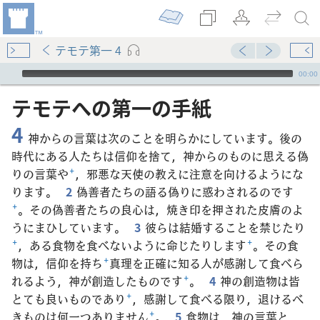
テモテ第一 4
Audio Player
00:00
テモテ​へ​の​第​一​の​手紙
4
神からの言葉は次のことを明らかにしています。後の
時代にある人たちは信仰を捨て，神からのものに思える偽
りの言葉や
+
，邪悪な天使の教えに注意を向けるようにな
ります。
2
偽善者たちの語る偽りに惑わされるのです
+
。その偽善者たちの良心は，焼き印を押された皮膚のよ
うにまひしています。
3
彼らは結婚することを禁じたり
+
，ある食物を食べないように命じたりします
+
。その食
物は，信仰を持ち
+
真理を正確に知る人が感謝して食べら
れるよう，神が創造したものです
+
。
4
神の創造物は皆
とても良いものであり
+
，感謝して食べる限り，退けるべ
きものは何一つありません
+
。
5
食物は，神の言葉と，