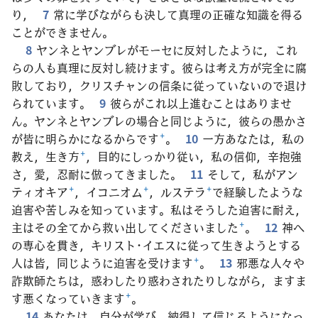
り，
7
常に学びながらも決して真理の正確な知識を得る
ことができません。
8
ヤンネとヤンブレがモーセに反対したように，これ
らの人も真理に反対し続けます。彼らは考え方が完全に腐
敗しており，クリスチャンの信条に従っていないので退け
られています。
9
彼らがこれ以上進むことはありませ
ん。ヤンネとヤンブレの場合と同じように，彼らの愚かさ
が皆に明らかになるからです
+
。
10
一方あなたは，私の
教え，生き方
+
，目的にしっかり従い，私の信仰，辛抱強
さ，愛，忍耐に倣ってきました。
11
そして，私がアン
ティオキア
+
，イコニオム
+
，ルステラ
+
で経験したような
迫害や苦しみを知っています。私はそうした迫害に耐え，
主はその全てから救い出してくださいました
+
。
12
神へ
の専心を貫き，キリスト･イエスに従って生きようとする
人は皆，同じように迫害を受けます
+
。
13
邪悪な人々や
詐欺師たちは，惑わしたり惑わされたりしながら，ますま
す悪くなっていきます
+
。
14
あなたは，自分が学び，納得して信じるようになっ