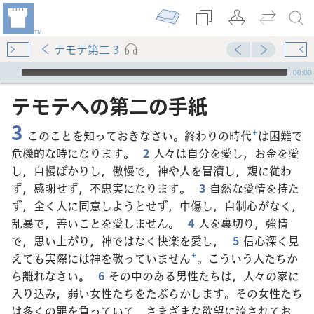
テモテ第二 3
Audio Player
00:00
テモテ​へ​の​第​二​の​手紙
3
このことを知っておきなさい。終わりの時代
+
は困難で
危機的な時になります。
2
人々は自分を愛し，お金を愛
し，自慢ばかりし，傲慢で，神や人を冒瀆し，親に従わ
ず，感謝せず，不忠実になります。
3
自然な愛情を持た
ず，全く人に同意しようとせず，中傷し，自制心がなく，
乱暴で，善いことを愛しません。
4
人を裏切り，強情
で，思い上がり，神ではなく快楽を愛し，
5
信心深く見
えても実際には神を敬っていません
+
。こういう人たちか
ら離れなさい。
6
その中のある男性たちは，人々の家に
入り込み，弱い女性たちをたぶらかします。その女性たち
は多くの罪を負っていて，さまざまな欲望に流されてお