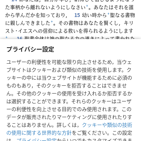
た事柄から離れないようにしなさい
+
。あなたはそれを誰
から学んだかを知っており，
15
幼い時から
+
聖なる書物
に親しんできました
+
。その書物はあなたを賢くし，キリ
スト･イエスへの信仰による救いを得られるようにします
+
。
16
聖書全体は神の聖なる力の導きによって書かれた
もので
+
，教え
+
，戒め，矯正し
+
，正しいことに基づいて
プライバシー設定
指導するのに役立ちます
+
。
17
それにより，神に仕える
ユーザーの利便性を可能な限り向上させるため，当ウェ
人は十分な能力を持つことができ，あらゆる良い活動を行
ブサイトはクッキーおよび類似の技術を使用します。ク
う用意が完全に整います。
ッキーの中には当ウェブサイトが機能するために必須の
ものもあり，そのクッキーを拒否することはできませ
ん。その他のクッキーの使用を受け入れるか拒否するか
は選択することができます。それらのクッキーはユーザ
日本語
シェアする
設定
ーの利便性を向上させる目的でのみ使用されます。この
Copyright
© 2026 Watch Tower Bible and Tract Society of Pennsylvania
データが販売されたりマーケティングに使用されたりす
利用規約
プライバシーに関する方針
プライバシー設定
JW.ORG
ることはありません。詳しくは，
クッキーや類似の技術
ログイン
の使用に関する世界的な方針
をご覧ください。この設定
は，
プライバシー設定
からいつでもカスタマイズできま