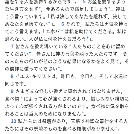
淫をする人を断罪するからです
+
。
5
お金を愛するよう
な生き方をせず
+
，今あるもので満足しましょう
+
。神は
こう言っています。「私は決してあなたを離れず，決して
あなたを見捨てない
+
」。
6
それで，私たちは勇気を持っ
てこう言えます。「エホバ
は私を助けてくださる。私は
*
恐れない。人が私に何を行えるだろう
+
」。
7
皆さんを教え導いている
人たちのことを心に留め
*
てください
+
。皆さんに神の言葉を語った人たちです。そ
の人たちの行いがどのような結果になるかをよく見て，そ
の信仰に倣ってください
+
。
8
イエス･キリストは，昨日も，今日も，そして永遠に
同じです。
9
さまざまな怪しい教えに惑わされてはなりません。
食べ物
によって心が強くされるより，惜しみない親切に
*
よって心が強くされる方がよいのです。食べ物に気を取ら
れることは当人のためになりません
+
。
10
私たちには祭壇があり，天幕で神聖な奉仕をする人
たちにはその祭壇のものを食べる権限がありません
+
。