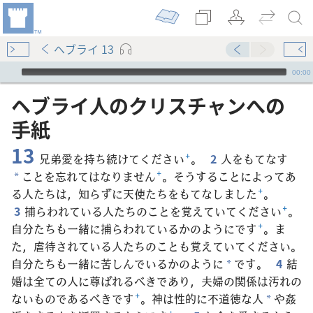
ヘブライ 13
Audio Player
00:00
ヘブライ​人​の​クリスチャン​へ​の​
手紙
13
兄弟愛を持ち続けてください
+
。
2
人をもてなす
ことを忘れてはなりません
+
。そうすることによってあ
*
る人たちは，知らずに天使たちをもてなしました
+
。
3
捕らわれている人たちのことを覚えていてください
+
。
自分たちも一緒に捕らわれているかのようにです
+
。ま
た，虐待されている人たちのことも覚えていてください。
自分たちも一緒に苦しんでいるかのように
です。
4
結
*
婚は全ての人に尊ばれるべきであり，夫婦の関係は汚れの
ないものであるべきです
+
。神は性的に不道徳な人
や姦
*