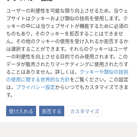
ち全てに，私からのあいさつを伝えてください。イタリア
ユーザーの利便性を可能な限り向上させるため，当ウェ
+
にいる人たちが皆さんによろしくと言っています。
ブサイトはクッキーおよび類似の技術を使用します。ク
25
皆さんに惜しみない親切が示されますように。
ッキーの中には当ウェブサイトが機能するために必須の
ものもあり，そのクッキーを拒否することはできませ
ん。その他のクッキーの使用を受け入れるか拒否するか
は選択することができます。それらのクッキーはユーザ
日本語
シェアする
設定
ーの利便性を向上させる目的でのみ使用されます。この
Copyright
© 2026 Watch Tower Bible and Tract Society of Pennsylvania
データが販売されたりマーケティングに使用されたりす
利用規約
プライバシーに関する方針
プライバシー設定
JW.ORG
ることはありません。詳しくは，
クッキーや類似の技術
ログイン
の使用に関する世界的な方針
をご覧ください。この設定
は，
プライバシー設定
からいつでもカスタマイズできま
す。
受け入れる
拒否する
カスタマイズ