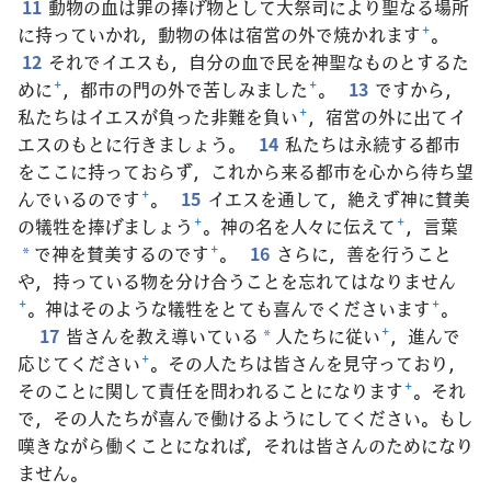
11
動物の血は罪の捧げ物として大祭司により聖なる場所
に持っていかれ，動物の体は宿営の外で焼かれます
+
。
12
それでイエスも，自分の血で民を神聖なものとするた
めに
+
，都市の門の外で苦しみました
+
。
13
ですから，
私たちはイエスが負った非難を負い
+
，宿営の外に出てイ
エスのもとに行きましょう。
14
私たちは永続する都市
をここに持っておらず，これから来る都市を心から待ち望
んでいるのです
+
。
15
イエスを通して，絶えず神に賛美
の犠牲を捧げましょう
+
。神の名を人々に伝えて
+
，言葉
で神を賛美するのです
+
。
16
さらに，善を行うこと
*
や，持っている物を分け合うことを忘れてはなりません
+
。神はそのような犠牲をとても喜んでくださいます
+
。
17
皆さんを教え導いている
人たちに従い
+
，進んで
*
応じてください
+
。その人たちは皆さんを見守っており，
そのことに関して責任を問われることになります
+
。それ
で，その人たちが喜んで働けるようにしてください。もし
嘆きながら働くことになれば，それは皆さんのためになり
ません。