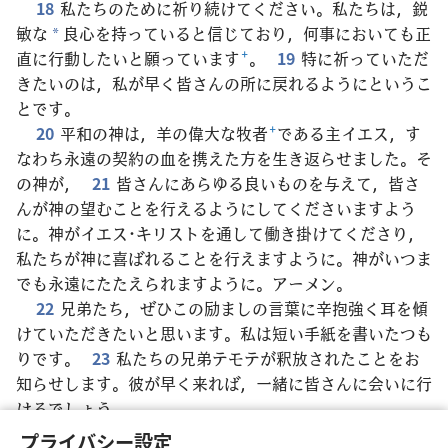
18
私たちのために祈り続けてください。私たちは，鋭
敏な
良心を持っていると信じており，何事においても正
*
直に行動したいと願っています
+
。
19
特に祈っていただ
きたいのは，私が早く皆さんの所に戻れるようにというこ
とです。
20
平和の神は，羊の偉大な牧者
+
である主イエス，す
なわち永遠の契約の血を携えた方を生き返らせました。そ
の神が，
21
皆さんにあらゆる良いものを与えて，皆さ
んが神の望むことを行えるようにしてくださいますよう
に。神がイエス･キリストを通して働き掛けてくださり，
私たちが神に喜ばれることを行えますように。神がいつま
でも永遠にたたえられますように。アーメン。
22
兄弟たち，ぜひこの励ましの言葉に辛抱強く耳を傾
けていただきたいと思います。私は短い手紙を書いたつも
りです。
23
私たちの兄弟テモテが釈放されたことをお
知らせします。彼が早く来れば，一緒に皆さんに会いに行
けるでしょう。
24
皆さんを教え導いている
人たちと他の聖なる人た
*
プライバシー設定