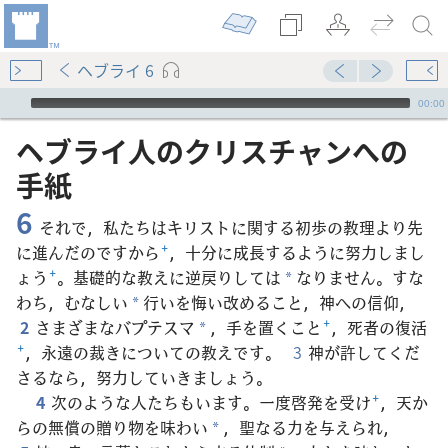
ヘブライ 6
Audio Player
00:00
ヘブライ​人​の​クリスチャン​へ​の​
手紙
6
それで，私たちはキリストに関する初歩の教理より先
に進んだのですから
+
，十分に成長するように努力しまし
ょう
+
。基礎的な教えに逆戻りしては
なりません。すな
*
わち，むなしい
行いを悔い改めること，神への信仰，
*
2
さまざまなバプテスマ
，手を置くこと
+
，死者の復活
*
+
，永遠の裁きについての教えです。
3
神が許してくだ
さるなら，努力していきましょう。
4
次のような人たちもいます。一度啓発を受け
+
，天か
らの無償の贈り物を味わい
，聖なる力を与えられ，
*