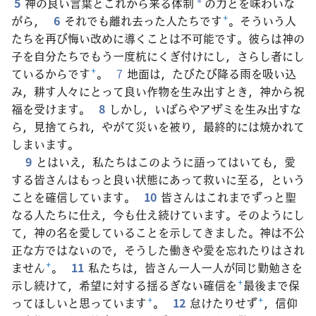
5
神の良い言葉とこれから来る体制
の力とを味わいな
*
がら，
6
それでも離れ去った人たちです
+
。そういう人
たちを再び悔い改めに導くことは不可能です。彼らは神の
子を自分たちでもう一度杭にくぎ付けにし，さらし者にし
ているからです
+
。
7
地面は，たびたび降る雨を吸い込
み，耕す人々にとって良い作物を生み出すとき，神から祝
福を受けます。
8
しかし，いばらやアザミを生み出すな
ら，見捨てられ，やがて災いを被り，最終的には焼かれて
しまいます。
9
とはいえ，私たちはこのように語ってはいても，愛
する皆さんはもっと良い状態にあって救いに至る，という
ことを確信しています。
10
皆さんはこれまでずっと聖
なる人たちに仕え，今も仕え続けています。そのようにし
て，神の名を愛していることを示してきました。神は不公
正な方ではないので，そうした働きや愛を忘れたりはされ
ません
+
。
11
私たちは，皆さん一人一人が同じ勤勉さを
示し続けて，希望に対する揺るぎない確信を
+
最後まで保
ってほしいと思っています
+
。
12
怠けたりせず
+
，信仰