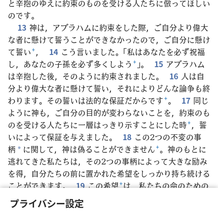
と辛抱のゆえに約束のものを受ける人たちに倣ってほしい
のです。
13
神は，アブラハムに約束をした際，ご自分より偉大
な者に懸けて誓うことができなかったので，ご自分に懸け
て誓い
+
，
14
こう言いました。「私はあなたを必ず祝福
し，あなたの子孫を必ず多くしよう
+
」。
15
アブラハム
は辛抱した後，そのように約束されました。
16
人は自
分より偉大な者に懸けて誓い，それによりどんな論争も終
わります。その誓いは法的な保証だからです
+
。
17
同じ
ように神も，ご自分の目的が変わらないことを，約束のも
のを受ける人たちに一層はっきり示すことにした時
+
，誓
いによって保証を与えました。
18
この2つの不変の事
柄
に関して，神は偽ることができません
+
。神のもとに
*
逃れてきた私たちは，その2つの事柄によって大きな励み
を得，自分たちの前に置かれた希望をしっかり持ち続ける
ことができます。
19
この希望
+
は，私たちの命のための
いかりであり，確かで揺らぐことがなく，私たちを幕
の
*
プライバシー設定
向こう側に導き入れます
+
。
20
そこへ私たちのために先