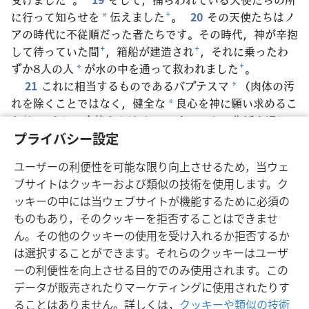
に行って知らせを
伝えました
+
。
20
その天使たちはノ
*
アの時代に不従順だった者たちです。その時代，神が辛抱
して待っていた間
+
，箱船が建造され
+
，それに乗ったわ
ずか8人の人
が水の中を通って救われました
+
。
*
21
これに相当するものであるバプテスマ
（肉体の汚
*
れを除くことではなく，健全な
良心を神に願い求めるこ
*
と
+
）により，今皆さんはイエス･キリストの復活を通し
て救われています。
22
キリストは天に行き，神の右に
プライバシー設定
います
+
。天使たち，権威や力を持つ者たちがキリストに
ユーザーの利便性を可能な限り向上させるため，当ウェ
従っています
+
。
ブサイトはクッキーおよび類似の技術を使用します。ク
ッキーの中には当ウェブサイトが機能するために必須の
ものもあり，そのクッキーを拒否することはできませ
ん。その他のクッキーの使用を受け入れるか拒否するか
日本語
シェアする
設定
は選択することができます。それらのクッキーはユーザ
Copyright
© 2026 Watch Tower Bible and Tract Society of Pennsylvania
ーの利便性を向上させる目的でのみ使用されます。この
利用規約
プライバシーに関する方針
プライバシー設定
JW.ORG
データが販売されたりマーケティングに使用されたりす
ログイン
ることはありません。詳しくは，
クッキーや類似の技術