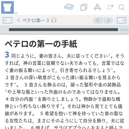
ペテロ第一 3
Audio Player
00:00
ペテロ​の​第​一​の​手紙
3
同じように，妻の皆さん，夫に従ってください
+
。そう
すれば，神の言葉に従順でない夫であっても，言葉ではな
く妻の振る舞いによって，引き寄せられるでしょう
+
。
2
皆さんの深い敬意がこもった清い振る舞いを見るから
です
+
。
3
皆さんを飾るのは，凝った髪形や金の装飾品
+
や上等な服といった外面のものであってはなりません。
4
自分の内面
を飾りとしましょう。物静かで温和な精
*
神という朽ちない飾りです
+
。それは神から見てとても価
値があります。
5
希望を抱いて神を待っていた昔の聖な
る女性たちは，まさにそのようにして自分を飾り，夫に従
いました。
6
例えば，サラはアブラハムを主人と呼んで