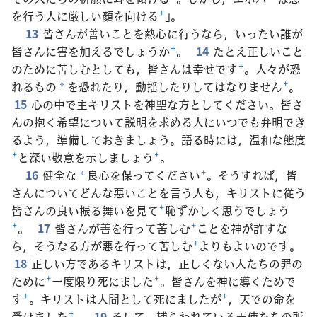
を行う人に厳しい顔を向ける
+
」。
13
皆さんが善いことを熱心に行うなら，いったい誰が
皆さんに害を加えるでしょうか
+
。
14
たとえ正しいこと
のために苦しむとしても，皆さんは幸せです
+
。人々が恐
れるもの
を恐れたり，動揺したりしてはなりません
+
。
*
15
心の中で主キリストを神聖な方としてください。皆さ
んの抱く希望について説明を求める人にいつでも弁明でき
るよう，準備しておきましょう。語る時には，温和な態度
+
と深い敬意を示しましょう
+
。
16
健全な
良心を保ってください
+
。そうすれば，皆
*
さんについてどんな悪いことを言う人も，キリストに従う
皆さんの良い振る舞いを見て
+
恥ずかしく思うでしょう
+
。
17
皆さんが善を行って苦しむ
+
ことを神が許すな
ら，そうなる方が悪を行って苦しむ
+
よりもよいのです。
18
正しい方であるキリストは，正しくない人たちの罪の
ために
+
一度限り死にました
+
。皆さんを神に導くためで
す
+
。キリストは人間として死にましたが
+
，天での命を
受けました
+
。
19
そして，捕らわれている天使たちの所