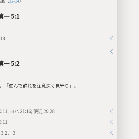
葉
（
12-14
）
一 5:1
18
一 5:2
，「進んで群れを注意深く見守り」。
:11; ヨハ 21:16; 使徒 20:28
:11
3:2， 3