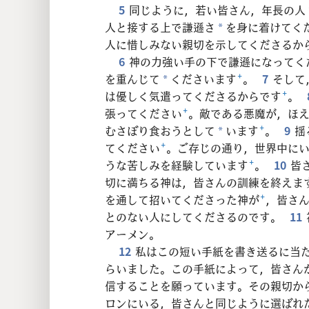
5
同じように，若い皆さん，年長の人
人と接する上で謙遜さ
を身に着けてく
*
人に惜しみない親切を示してくださるか
6
神の力強い手の下で謙遜になってく
を重んじて
くださいます
+
。
7
そして
*
は優しく気遣ってくださるからです
+
。
張ってください
+
。敵である悪魔が，ほ
むさぼり食おうとして
います
+
。
9
揺
*
てください
+
。ご存じの通り，世界中に
うな苦しみを経験しています
+
。
10
皆
切に満ちる神は，皆さんの訓練を終えま
を通して招いてくださった神が
+
，皆さ
とのない人にしてくださるのです。
11
アーメン。
12
私はこの短い手紙を書き送るに当
らいました。この手紙によって，皆さん
信することを願っています。その親切か
ロンにいる，皆さんと同じように選ばれ