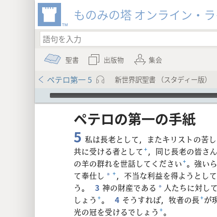
ものみの塔 オンライン・
聖書
出版物
集会
ペテロ第一 5
新世界訳聖書 （スタディー版）
Audio Player
ペテロ​の​第​一​の​手紙
5
私は長老として，またキリストの苦し
共に受ける者として
+
，同じ長老の皆さ
の羊の群れを世話してください
+
。強い
8
て奉仕し
+
，不当な利益を得ようとして
*
う。
3
神の財産である
人たちに対し
*
しょう
+
。
4
そうすれば，牧者の長
+
が
光の冠を受けるでしょう
+
。