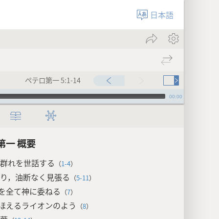
日本語
ペテロ第一 5:1-14
00:00
第一 概要
群れを世話する
（
1-4
）
り，油断なく見張る
（
5-11
）
を全て神に委ねる
（
7
）
ほえるライオンのよう
（
8
）