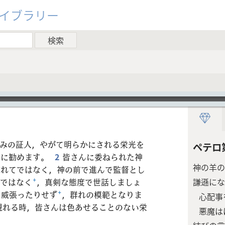
ライブラリー
みの証人，やがて明らかにされる栄光を
ペテロ
んに勧めます。
2
皆さんに委ねられた神
神の羊の
られてではなく，神の前で進んで監督とし
ではなく
+
，真剣な態度で世話しましょ
謙遜にな
て威張ったりせず
+
，群れの模範となりま
心配事
現れる時，皆さんは色あせることのない栄
悪魔は