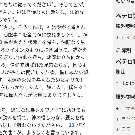
結びの言
たちに従ってください
+
。そして皆が，
*
ださい。神は傲慢な人に敵対し，謙遜な
ペテロ第
らです
+
。
欄外参照
ださい。そうすれば，神はやがて皆さん
，心配事
を全て神に委ねましょう
+
。神
*
+
ロマ 8:
8
頭がさえた状態
を保ち，油断なく見
*
えるライオンのように歩き回って，誰かを
索引
るぎない信仰を持ち，悪魔に立ち向かっ
ペテロ第
いる，信仰で結ばれた兄弟たちが，同じよ
脚注
さんが少しの間苦しんだ後，惜しみない親
す。永遠の栄光を与えるためにキリスト
*
または
んをしっかりした人
+
，強い人
+
，揺らぐこ
神に偉大な力が永遠にありますように。
欄外参照
+
イザ 40
たり，忠実な兄弟シルワノ
+
に助けても
*
が励みを得て，神の惜しみない親切を確
+
ヨハ 10
ら決して離れないでください。
13
バビ
+
テモ一 
た女性
が，よろしくと言っています。
*