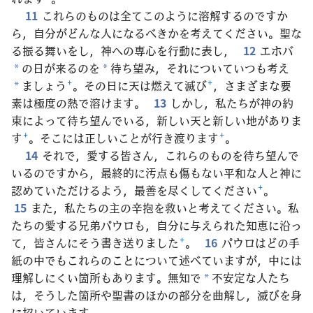
11
これらのものは全てこのように溶解するのですか
ら，自分がどんな人になるべきかを考えてください。聖な
る振る舞いをし，神への専心を行動に表し，
12
エホバ
の日が来るのを
待ち望み，それについていつも考え
*
*
ましょう
+
。その日に天は燃えて滅び
+
，さまざまな要
*
素は極度の熱で溶けます。
13
しかし，私たちが神の約
束によって待ち望んでいる，新しい天と新しい地がありま
す
+
。そこには正しいことが行き渡ります
+
。
14
それで，愛する皆さん，これらのものを待ち望んで
いるのですから，最終的に汚点も傷もない平和な人と神に
認めていただけるよう，最善を尽くしてください
+
。
15
また，私たちの主の辛抱を救いと考えてください。私
たちの愛する兄弟パウロも，自分に与えられた知恵に沿っ
て，皆さんにそう書き送りました
+
。
16
パウロはどの手
紙の中でもこれらのことについて述べていますが，中には
理解しにくい箇所もあります。無知で
不安定な人たち
*
は，そうした箇所や聖書のほかの部分を曲解し，滅びを身
に招いています。