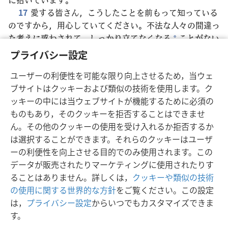
17
愛する皆さん，こうしたことを前もって知っている
のですから，用心していてください。不法な人々の間違っ
た考えに惑わされて，しっかり立てなくなる
ことがない
*
ようにしましょう
+
。
18
救い主である主イエス･キリス
プライバシー設定
トの惜しみない親切をいっそう受け，この方についての知
ユーザーの利便性を可能な限り向上させるため，当ウェ
識を深めましょう。キリストが，今そして永遠にたたえら
ブサイトはクッキーおよび類似の技術を使用します。ク
れますように。アーメン。
ッキーの中には当ウェブサイトが機能するために必須の
ものもあり，そのクッキーを拒否することはできませ
ん。その他のクッキーの使用を受け入れるか拒否するか
は選択することができます。それらのクッキーはユーザ
日本語
シェアする
設定
ーの利便性を向上させる目的でのみ使用されます。この
Copyright
© 2026 Watch Tower Bible and Tract Society of Pennsylvania
データが販売されたりマーケティングに使用されたりす
利用規約
プライバシーに関する方針
プライバシー設定
JW.ORG
ることはありません。詳しくは，
クッキーや類似の技術
ログイン
の使用に関する世界的な方針
をご覧ください。この設定
は，
プライバシー設定
からいつでもカスタマイズできま
す。