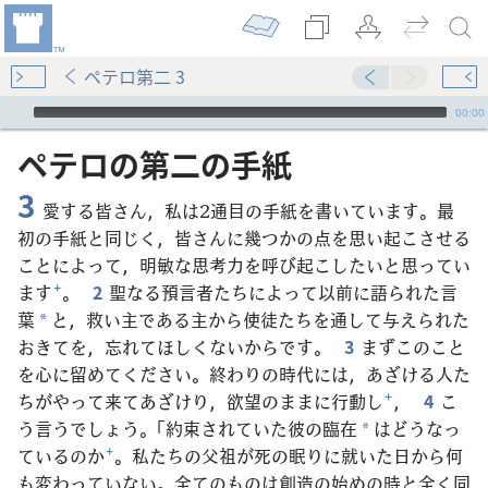
ペテロ第二 3
Audio Player
00:00
ペテロ​の​第​二​の​手紙
3
愛する皆さん，私は2通目の手紙を書いています。最
初の手紙と同じく，皆さんに幾つかの点を思い起こさせる
ことによって，明敏な思考力を呼び起こしたいと思ってい
ます
+
。
2
聖なる預言者たちによって以前に語られた言
葉
と，救い主である主から使徒たちを通して与えられた
*
おきてを，忘れてほしくないからです。
3
まずこのこと
を心に留めてください。終わりの時代には，あざける人た
ちがやって来てあざけり，欲望のままに行動し
+
，
4
こ
う言うでしょう。「約束されていた彼の臨在
はどうなっ
*
ているのか
+
。私たちの父祖が死の眠りに就いた日から何
も変わっていない。全てのものは創造の始めの時と全く同