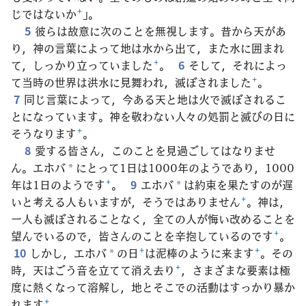
じではないか
+
」。
5
彼らは故意に次のことを無視します。昔から天があ
り，神の言葉によって地は水から出て，また水に囲まれ
て，しっかり立っていました
+
。
6
そして，それによっ
て当時の世界は洪水に見舞われ，滅ぼされました
+
。
7
同じ言葉によって，今ある天と地は火で滅ぼされるこ
とになっています。神を敬わない人々の処罰と滅びの日に
そうなります
+
。
8
愛する皆さん，このことを見過ごしてはなりませ
ん。エホバ
にとって1日は1000年のようであり，1000
*
年は1日のようです
+
。
9
エホバ
は約束を果たすのが遅
*
いと考える人もいますが，そうではありません
+
。神は，
一人も滅ぼされることなく，全ての人が悔い改めることを
望んでいるので，皆さんのことを辛抱しているのです
+
。
10
しかし，エホバ
の日
+
は泥棒のように来ます
+
。その
*
時，天はごう音を立てて消え去り
+
，さまざまな要素は極
度に熱くなって溶解し，地とそこでの活動はすっかり暴か
れます
+
。