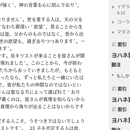
が強く
+
，神の言葉を心に刻んでおり
+
，
+
イザ 53
4:10
なりません
+
。世を愛する人は，天の父を
+
コ一 5:
すなわち罪深い
欲望
+
，見ることから生
*
+
マタ 20
は皆，父からのものではなく，世から出
世の欲望も，過ぎ去りつつあります
+
。一
索引
ます
+
。
ヨハネ第
です。反キリストが来ることを皆さんが聞
が現れました
+
。このことから，今が終わ
脚注
たちから去っていきましたが，もともと
*
もしか
だったなら，ずっと私たちと一緒にいたは
で，皆が私たちの仲間なのではないとい
索引
さんは聖なる方によって選ばれて
おり
*
が書くのは，皆さんが真理を知らないから
ヨハネ第
，真理から偽りが出ることはないからです
索引
ヨハネ第
定する人こそ，うそつきではないでしょう
リストです
+
。
23
子を否定する人は皆，
脚注