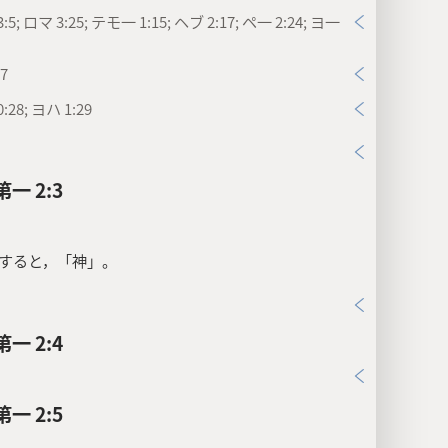
:5; ロマ 3:25; テモ一 1:15; ヘブ 2:17; ペ一 2:24; ヨ一
7
:28; ヨハ 1:29
一 2:3
すると，「神」。
一 2:4
一 2:5