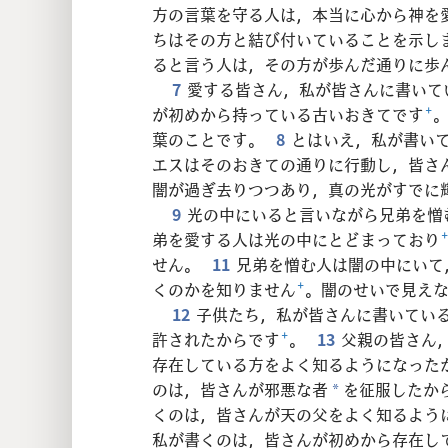
24
方の言葉を守る人は，本当に心から神を
ちはその方と結び付いていることを示し
ると言う人は，その方が歩んだ通りに歩
7
愛する皆さん，私が皆さんに書いて
が初めから持っている古いおきてです
+
葉のことです。
8
とはいえ，私が書い
エスはそのおきての通りに行動し，皆さ
闇が過ぎ去りつつあり，真の光がすでに
9
光の中にいると言いながら兄弟を憎
弟を愛する人は光の中にとどまっており
せん。
11
兄弟を憎む人は闇の中にいて
くのかを知りません
+
。闇のせいで見え
12
子供たち，私が皆さんに書いてい
許されたからです
+
。
13
父親の皆さん
存在している方をよく知るようになった
のは，皆さんが邪悪な者
を征服したか
*
くのは，皆さんが天の父をよく知るよう
私が書くのは，皆さんが初めから存在し