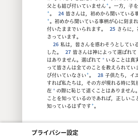
父とも結び付いていません
+
。一方，子
+
。
24
皆さんは，初めから聞いている
+
。初めから聞いている事柄が心に刻ま
付いたままでいられます。
25
さらに，
さっています。
26
私は，皆さんを惑わそうとしてい
した。
27
皆さんは神によって選ばれて
はありません。選ばれて
いることは真
*
って皆さんは全てのことを教えられてい
び付いていなさい
+
。
28
子供たち，イ
すれば私たちは，その方が現れる時に気
在
の際に恥じて退くことはありません
*
ことを知っているのであれば，正しいこ
知っているはずです
+
。
プライバシー設定