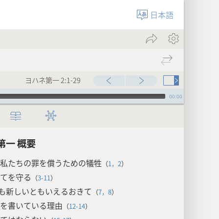
日本語
ヨハネ第一 2:1-29
00:00
第一 概要
私たちの罪を償うための犠牲
（
1，2
）
てを守る
（
3-11
）
も新しいともいえるおきて
（
7，8
）
を書いている理由
（
12-14
）