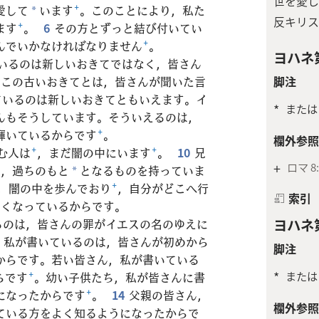
世を愛し
愛して
います
+
。このことにより，私た
*
反キリス
ます
+
。
6
その方とずっと結び付いてい
んでいかなければなりません
+
。
ヨハネ第
いるのは新しいおきてではなく，皆さん
脚注
。この古いおきてとは，皆さんが聞いた言
ているのは新しいおきてともいえます。イ
*
または
んもそうしています。そういえるのは，
輝いているからです
+
。
欄外参照
む人は
+
，まだ闇の中にいます
+
。
10
兄
+
ロマ 8:
+
，過ちのもと
となるものを持っていま
*
，闇の中を歩んでおり
+
，自分がどこへ行
索引
なくなっているからです。
ヨハネ第
るのは，皆さんの罪がイエスの名のゆえに
，私が書いているのは，皆さんが初めから
脚注
からです。若い皆さん，私が書いている
*
または
らです
+
。幼い子供たち，私が皆さんに書
になったからです
+
。
14
父親の皆さん，
欄外参照
ている方をよく知るようになったからで