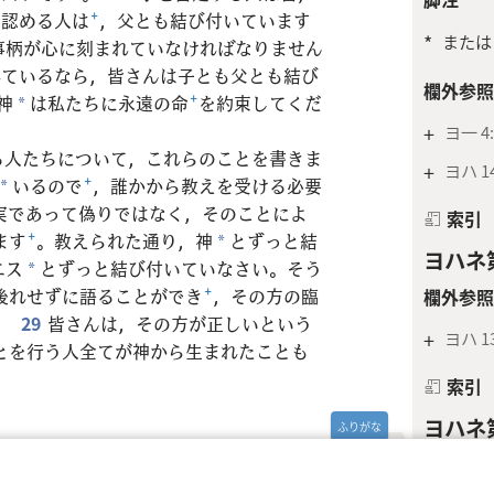
を認める人は
+
，父とも結び付いています
*
または
事柄が心に刻まれていなければなりません
れているなら，皆さんは子とも父とも結び
欄外参照
神
は私たちに永遠の命
+
を約束してくだ
*
+
ヨ一 4:
る人たちについて，これらのことを書きま
+
ヨハ 14:
いるので
+
，誰かから教えを受ける必要
*
実であって偽りではなく，そのことによ
索引
ます
+
。教えられた通り，神
とずっと結
*
ヨハネ第
エス
とずっと結び付いていなさい。そう
*
後れせずに語ることができ
+
，その方の臨
欄外参照
。
29
皆さんは，その方が正しいという
+
ヨハ 13
とを行う人全てが神から生まれたことも
索引
ヨハネ第
欄外参照