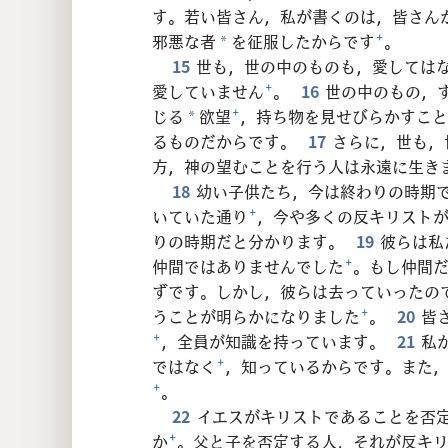
す。若い皆さん，私が書くのは，皆さん
邪悪な者
を征服したからです
+
。
*
15
世も，世の中のものも，愛しては
愛していません
+
。
16
世の中のもの，
じる
欲望
+
，持ち物を見せびらかすこと
*
るものだからです。
17
さらに，世も，
方，神の望むことを行う人は永遠に生き
18
幼い子供たち，今は終わりの時期
いていた通り
+
，今や多くの反キリスト
りの時期だと分かります。
19
彼らは私
仲間ではありませんでした
+
。もし仲間
ずです。しかし，彼らは去っていったの
うことが明らかになりました
+
。
20
皆
+
，全員が知識を持っています。
21
私
ではなく
+
，知っているからです。また
+
。
22
イエスがキリストであることを否
か
+
。父と子を否定する人，それが反キ