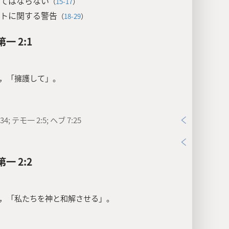
てはならない
（
15-17
）
トに関する警告
（
18-29
）
一 2:1
，「擁護して」。
34; テモ一 2:5; ヘブ 7:25
一 2:2
，「私たちを神と和解させる」。