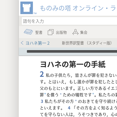
ものみの塔 オンライン・
聖書
出版物
集会
ヨハネ第一 2
新世界訳聖書 （スタディー版）
Audio Player
ヨハネ​の​第​一​の​手紙
2
私の子供たち，皆さんが罪を犯さない
す。とはいえ，もし誰かが罪を犯したと
父のもとにいます。正しい方であるイエ
8
罪
+
を償う
ための犠牲です
+
。私たちの
*
3
私たちがその方
のおきてを守り続け
*
16
といえます。
4
「その方をよく知るよ
てを守らない人は，うそつきであり，心