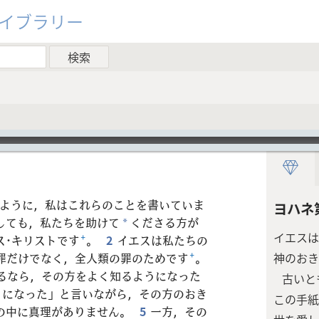
ライブラリー
ように，私はこれらのことを書いていま
ヨハネ
しても，私たちを助けて
くださる方が
*
イエスは
ス･キリストです
+
。
2
イエスは私たちの
罪だけでなく，全人類の罪のためです
+
。
神のおき
るなら，その方をよく知るようになった
古いと
うになった」と言いながら，その方のおき
この手紙
の中に真理がありません。
5
一方，その