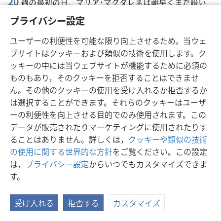
20
週の最初の日，マリア･マグダレネは朝早くまだ暗い
うちに墓に来た
+
。すると，すでに墓の入り口から石がど
プライバシー設定
けられていた
+
。
ユーザーの利便性を可能な限り向上させるため，当ウェ
ブサイトはクッキーおよび類似の技術を使用します。ク
ッキーの中には当ウェブサイトが機能するために必須の
ものもあり，そのクッキーを拒否することはできませ
日本語
設定
ん。その他のクッキーの使用を受け入れるか拒否するか
は選択することができます。それらのクッキーはユーザ
Copyright
© 2026 Watch Tower Bible and Tract Society of Pennsylvania
利用規約
プライバシーに関する方針
プライバシー設定
JW.ORG
ーの利便性を向上させる目的でのみ使用されます。この
ログイン
データが販売されたりマーケティングに使用されたりす
ることはありません。詳しくは，
クッキーや類似の技術
の使用に関する世界的な方針
をご覧ください。この設定
は，
プライバシー設定
からいつでもカスタマイズできま
す。
受け入れる
拒否する
カスタマイズ