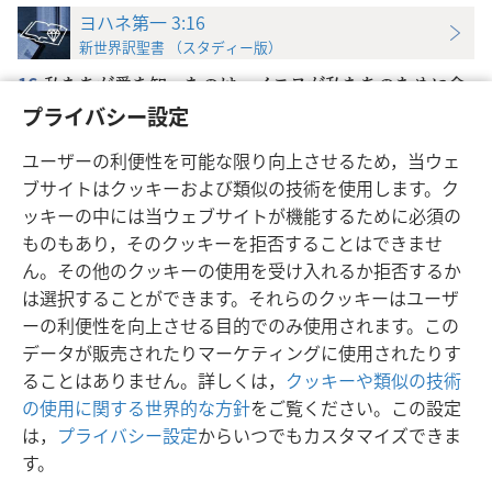
ヨハネ第一 3:16
新世界訳聖書 （スタディー版）
16
私たちが愛を知ったのは，イエスが私たちのために命
をなげうってくださったからです
+
。それで，私たちも兄
プライバシー設定
弟のために命をなげうたなければなりません
+
。
ユーザーの利便性を可能な限り向上させるため，当ウェ
ブサイトはクッキーおよび類似の技術を使用します。ク
ッキーの中には当ウェブサイトが機能するために必須の
ものもあり，そのクッキーを拒否することはできませ
ん。その他のクッキーの使用を受け入れるか拒否するか
日本語
設定
は選択することができます。それらのクッキーはユーザ
Copyright
© 2026 Watch Tower Bible and Tract Society of Pennsylvania
ーの利便性を向上させる目的でのみ使用されます。この
利用規約
プライバシーに関する方針
プライバシー設定
JW.ORG
データが販売されたりマーケティングに使用されたりす
ログイン
ることはありません。詳しくは，
クッキーや類似の技術
の使用に関する世界的な方針
をご覧ください。この設定
は，
プライバシー設定
からいつでもカスタマイズできま
す。