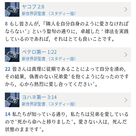
ヤコブ 2:8
新世界訳聖書 （スタディー版）
8
もし皆さんが，「隣人を自分自身のように愛さなければ
ならない
+
」という聖句の通りに，卓越した
律法を実践
*
しているのであれば，それはとても良いことです。
ペテロ第一 1:22
新世界訳聖書 （スタディー版）
22
皆さんは真理に従順であることによって自分を清め，
その結果，偽善のない兄弟愛
+
を抱くようになったのです
から，心から熱烈に愛し合ってください
+
。
ヨハネ第一 3:14
新世界訳聖書 （スタディー版）
14
私たちが知っている通り，私たちは兄弟を愛している
ので
+
死から命へと移りました
+
。愛さない人は，死んだ
状態のままです
+
。