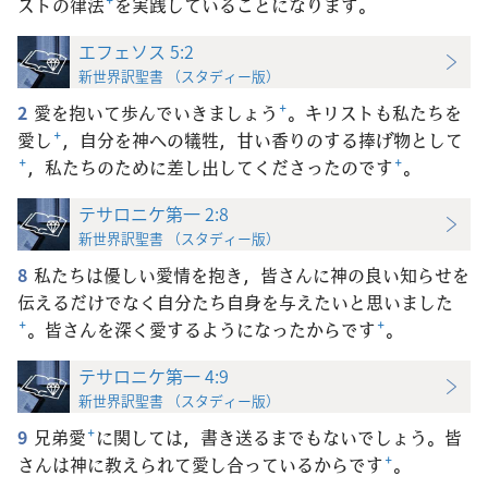
ストの律法
+
を実践していることになります。
エフェソス 5:2
新世界訳聖書 （スタディー版）
2
愛を抱いて歩んでいきましょう
+
。キリストも私たちを
愛し
+
，自分を神への犠牲，甘い香りのする捧げ物として
+
，私たちのために差し出してくださったのです
+
。
テサロニケ第一 2:8
新世界訳聖書 （スタディー版）
8
私たちは優しい愛情を抱き，皆さんに神の良い知らせを
伝えるだけでなく自分たち自身を与えたいと思いました
+
。皆さんを深く愛するようになったからです
+
。
テサロニケ第一 4:9
新世界訳聖書 （スタディー版）
9
兄弟愛
+
に関しては，書き送るまでもないでしょう。皆
さんは神に教えられて愛し合っているからです
+
。