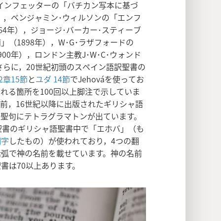
インフェッターの「バチカン写本に基づ
年），ベンジャミン･ウィルソンの「エンフ
64年），ジョージ･バーカー･スティーブ
（1898年），W･G･ラザフォードの
00年），ロンドン主教J･W･C･ウォンド
さらに，20世紀初頭のスペイン語訳聖書の
2章15節
と
ユダ 14節
でJehováを使ってお
れる箇所を100回以上脚注で示していま
前，16世紀以降に出版されたギリシャ語
の聖句にテトラグラマトンが出ています。
聖書のギリシャ語聖書中で「エホバ」（も
翻字
したもの）が使われており，4つの翻
括弧で神の名前を載せています。神の名前
書は70以上あります。