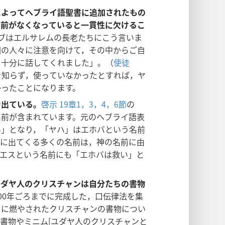
によってヘブライ語聖書に追加されたもの
名前がなくなっていると一貫性に欠けるこ
ブはエルサレムの長老たちにこう言いま
国の人々に注意を向けて，その中からご自
を十分に話してくれました」。（
使徒
を知らず，使っていなかったとすれば，ヤ
かったことになります。
で出ている。
啓示 19章1，
3，4，
6節
の
名前が含まれています。元のヘブライ語表
い」となり，「ヤハ」はエホバという名前
書に出てくる多くの名前は，神の名前に由
イエスという名前にも「エホバは救い」と
ユダヤ人のクリスチャンは自分たちの書物
00年ごろまでに完成した，口伝律法を集
日に燃やされたクリスチャンの書物につい
書物やミニム[ユダヤ人のクリスチャンと