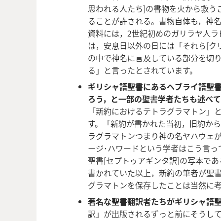
思われる人たち]の書物を火から救う
ることが許される。書物自体も，神
資料には，2世紀初めのガリラヤ人ラ
は，安息日以外の日には「それら[ク
の中で神名に言及している部分を切
る」と言ったとされています。
ギリシャ語聖書にあるヘブライ語聖
ろう，と一部の聖書学者たちも述べ
「新約におけるテトラグラマトン」
す。「新約が書かれた当初，旧約か
ラグラマトンつまり神の名ヤハウェ
ージ･ハワードという学者はこう言っ
聖書[セプトゥアギンタ訳]の写本で
書かれていた以上，新約の筆者が聖
グラマトンを保存したことは当然に
著名な聖書翻訳者たちがギリシャ語
訳」が出版されるずっと前にそうし