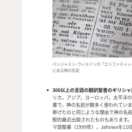
ベンジャミン･ウィルソンの「エンファティック
にある神の名前
300以上の言語の翻訳聖書のギリシ
リカ，アジア，ヨーロッパ，太平洋
書で，神の名前が数多く使われてい
挙げたのと同じような理由で神の名
較的最近出版されたものもあります。Ji
マ語聖書（1999年），Jahowaを