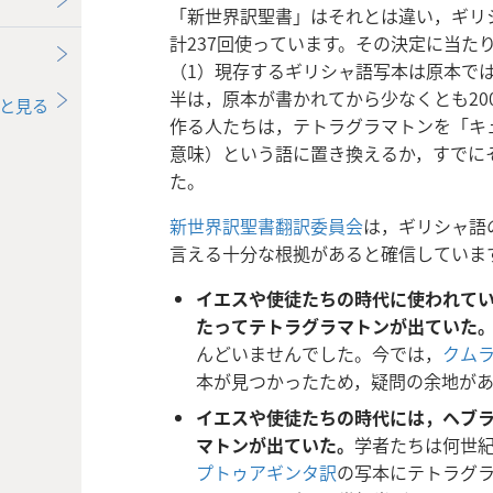
「新世界訳聖書」はそれとは違い，ギリ
計237回使っています。その決定に当た
（1）現存するギリシャ語写本は原本で
半は，原本が書かれてから少なくとも20
と見る
作る人たちは，テトラグラマトンを「キ
意味）という語に置き換えるか，すでに
た。
新世界訳聖書翻訳委員会
は，ギリシャ語
言える十分な根拠があると確信していま
イエスや使徒たちの時代に使われて
たってテトラグラマトンが出ていた
んどいませんでした。今では，
クム
本が見つかったため，疑問の余地が
イエスや使徒たちの時代には，ヘブ
マトンが出ていた。
学者たちは何世
プトゥアギンタ訳
の写本にテトラグ