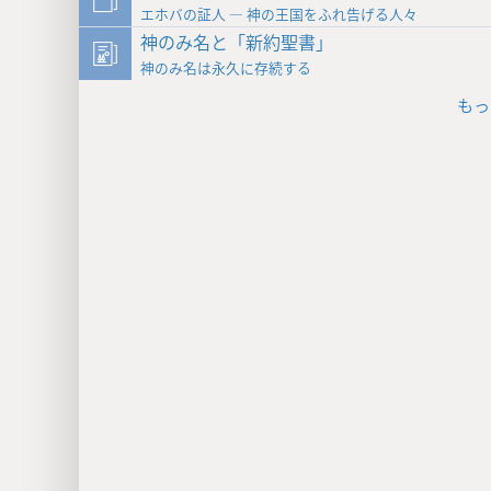
エホバの証人 ― 神の王国をふれ告げる人々
神のみ名と「新約聖書」
神のみ名は永久に存続する
もっ