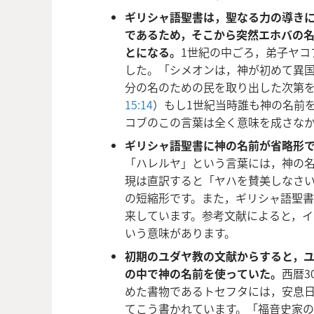
ギリシャ語聖書は，聖なる力の導き
であるため，そこから突然エホバの
とになる。
1世紀の中ごろ，弟子ヤコ
した。「シメオンは，神が初めて異
分の名のための民を取り出した次第
15:14
）もし1世紀当時誰も神の名前
コブのこの言葉は全く意味を成さな
ギリシャ語聖書に神の名前が省略形
「ハレルヤ」という言葉には，神の
現は直訳すると「ヤハを賛美しなさ
の短縮形です。また，ギリシャ語聖
来しています。参考文献によると，
いう意味があります。
初期のユダヤ教の文献からすると，
の中で神の名前を使っていた。
西暦3
めた書物であるトセフタには，安息
てこう書かれています。「福音史家の