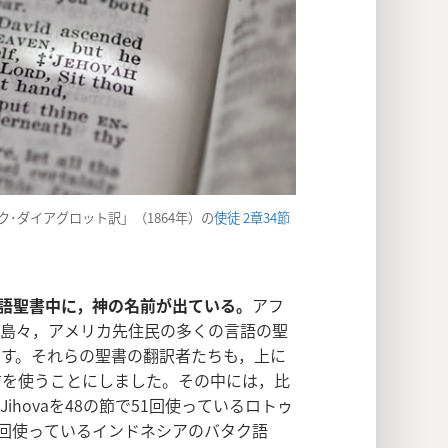
･ダイアグロット訳」（1864年）の
使徒 2章34節
ャ語聖書中に，神の名前が出ている。
アフ
の島々，アメリカ先住民の多くの言語の聖
ます。それらの聖書の翻訳者たちも，上に
前を使うことにしました。その中には，比
hovaを48の節で51回使っているロトゥ
110回使っているインドネシアのバタク語