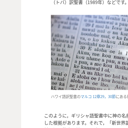
（トバ）訳聖書（1989年）などです
ハワイ語訳聖書の
マルコ 12章29，30節
にある
このように，ギリシャ語聖書中に神の名
した根拠があります。それで，「新世界