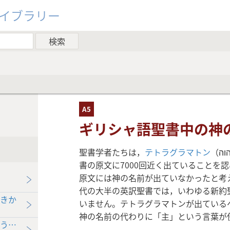
ライブラリー
A5
ギリシャ語聖書中の神
聖書学者たちは，
テトラグラマトン
（יהוה）で記される神の名前が，ヘブライ語聖
書の原文に7000回近く出ていることを
原文には神の名前が出ていなかったと考
代の大半の英訳聖書では，いわゆる新約
きか
いません。テトラグラマトンが出ている
神の名前の代わりに「主」という言葉が
うになったいきさつ