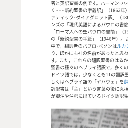
者と英訳聖書の例です。ハーマン･ハ
く……新約聖書の字義訳」（1863
ァティック･ダイアグロット訳」（18
ンズの「現代英語によるパウロの書簡」
「ローマ人への聖パウロの書簡」（19
の「新約聖書の手紙」（1946年）。
中で，翻訳者のパブロ･ベソンは
ルカ 
り，ほかにも神の名前があったと思わ
す。また，これらの翻訳聖書のはるか
聖書の種々のヘブライ語訳で，多く
ドイツ語では，少なくとも11の翻訳
しくはヘブライ語の「ヤハウェ」を
訳聖書は「主」という言葉の後に丸
が脚注や注釈に出ているドイツ語訳聖