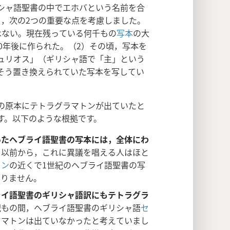
シャ語聖書の中でエホバという名前を合
り，次の2つの重要な点を考慮しました。
はない。現在残っている何千もの
写本
の大
0年後に作られた。（2）その頃，写本を
ュリオス」（ギリシャ語で「主」という
そう置き換えられていた写本を写してい
の原本にテトラグラマトンが出ていたと
す。以下のような根拠です。
いたヘブライ語聖書の写本には，全体にわ
。
以前から，これに異議を唱える人はほと
ラン
の近くで1世紀のヘブライ語聖書の写
ありません。
ライ語聖書のギリシャ語訳にもテトラグラ
紀もの間，ヘブライ語聖書のギリシャ語
セ
ラマトンは出ていなかったと考えていまし