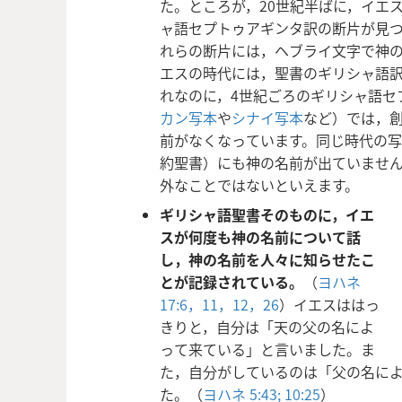
た。ところが，20世紀半ばに，イエ
ャ語セプトゥアギンタ訳の断片が見
れらの断片には，ヘブライ文字で神
エスの時代には，聖書のギリシャ語
れなのに，4世紀ごろのギリシャ語セ
カン写本
や
シナイ写本
など）では，
前がなくなっています。同じ時代の
約聖書）にも神の名前が出ていませ
外なことではないといえます。
ギリシャ語聖書そのものに，イエ
スが何度も神の名前について話
し，神の名前を人々に知らせたこ
とが記録されている。
（
ヨハネ
17:6，
11，12，
26
）イエスははっ
きりと，自分は「天の父の名によ
って来ている」と言いました。ま
た，自分がしているのは「父の名に
た。（
ヨハネ 5:43;
10:25
）