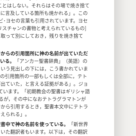
ことはしない。それらはその場で焼き捨て
名に言及している箇所も焼かれる」。この
ビ･ヨセの言葉も引用されています。ヨセ
リスチャンの書物と考えられているもの]
り取って別にしておき，残りを焼き捨て
書からの引用箇所に神の名前が出ていただ
ている。
「アンカー聖書辞典」（英語）の
という見出しの下には，こう書かれていま
らの引用箇所の一部もしくは全部に，テト
が出ていた，と言える証拠がある」。ジョ
ています。「初期教会の聖書はギリシャ語
あるが，その中になおテトラグラマトンが
書から引用するとき，聖書本文中にテトラ
考えられる」。
聖書中で神の名前を使っている。
「新世界
ていた翻訳者もいます。以下は，その翻訳