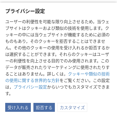
プライバシー設定
ユーザーの利便性を可能な限り向上させるため，当ウェ
ブサイトはクッキーおよび類似の技術を使用します。ク
ッキーの中には当ウェブサイトが機能するために必須の
ものもあり，そのクッキーを拒否することはできませ
日本語
シェアする
設定
ん。その他のクッキーの使用を受け入れるか拒否するか
Copyright
© 2026 Watch Tower Bible and Tract Society of Pennsylvania
は選択することができます。それらのクッキーはユーザ
利用規約
プライバシーに関する方針
プライバシー設定
JW.ORG
ーの利便性を向上させる目的でのみ使用されます。この
ログイン
データが販売されたりマーケティングに使用されたりす
ることはありません。詳しくは，
クッキーや類似の技術
の使用に関する世界的な方針
をご覧ください。この設定
は，
プライバシー設定
からいつでもカスタマイズできま
す。
受け入れる
拒否する
カスタマイズ