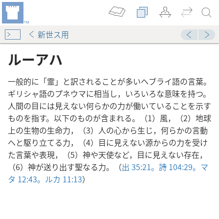
新世ス用
ルーアハ
一般的に「霊」と訳されることが多いヘブライ語の言葉。
ギリシャ語のプネウマに相当し，いろいろな意味を持つ。
人間の目には見えない何らかの力が働いていることを示す
ものを指す。以下のものが含まれる。（1）風，（2）地球
上の生物の生命力，（3）人の心から生じ，何らかの言動
へと駆り立てる力，（4）目に見えない源からの力を受け
た言葉や表現，（5）神や天使など，目に見えない存在，
（6）神が送り出す聖なる力。（
出 35:21。
詩 104:29。
マ
タ 12:43。
ルカ 11:13
）
意味するか