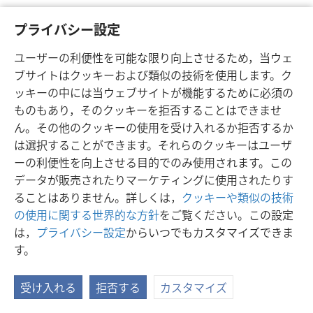
プライバシー設定
ユーザーの利便性を可能な限り向上させるため，当ウェ
ブサイトはクッキーおよび類似の技術を使用します。ク
ッキーの中には当ウェブサイトが機能するために必須の
ものもあり，そのクッキーを拒否することはできませ
日本語
シェアする
設定
ん。その他のクッキーの使用を受け入れるか拒否するか
Copyright
© 2026 Watch Tower Bible and Tract Society of Pennsylvania
は選択することができます。それらのクッキーはユーザ
利用規約
プライバシーに関する方針
プライバシー設定
JW.ORG
ーの利便性を向上させる目的でのみ使用されます。この
ログイン
データが販売されたりマーケティングに使用されたりす
ることはありません。詳しくは，
クッキーや類似の技術
の使用に関する世界的な方針
をご覧ください。この設定
は，
プライバシー設定
からいつでもカスタマイズできま
す。
受け入れる
拒否する
カスタマイズ