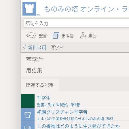
ものみの塔 オンライン・
聖書
出版物
集会
新世ス用
写字生
写字生
用語集
関連する記事
写字生
聖書に対する洞察，第1巻
初期クリスチャン写字者
エホバの王国を告げ知らせるものみの塔 1963
この書物はどのように生き延びてきたか