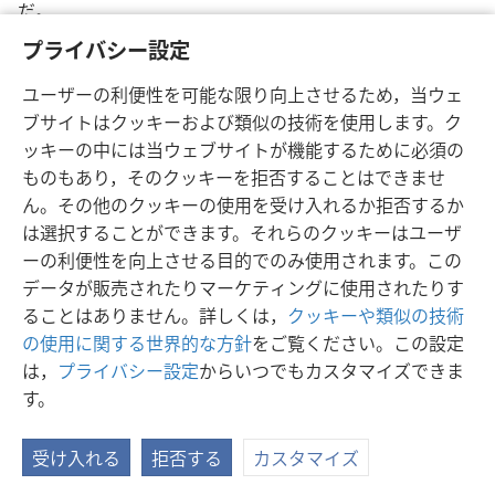
だ。
プライバシー設定
ユーザーの利便性を可能な限り向上させるため，当ウェ
ブサイトはクッキーおよび類似の技術を使用します。ク
ッキーの中には当ウェブサイトが機能するために必須の
ものもあり，そのクッキーを拒否することはできませ
日本語
シェアする
設定
ん。その他のクッキーの使用を受け入れるか拒否するか
Copyright
© 2026 Watch Tower Bible and Tract Society of Pennsylvania
は選択することができます。それらのクッキーはユーザ
利用規約
プライバシーに関する方針
プライバシー設定
JW.ORG
ーの利便性を向上させる目的でのみ使用されます。この
ログイン
データが販売されたりマーケティングに使用されたりす
ることはありません。詳しくは，
クッキーや類似の技術
の使用に関する世界的な方針
をご覧ください。この設定
は，
プライバシー設定
からいつでもカスタマイズできま
す。
受け入れる
拒否する
カスタマイズ