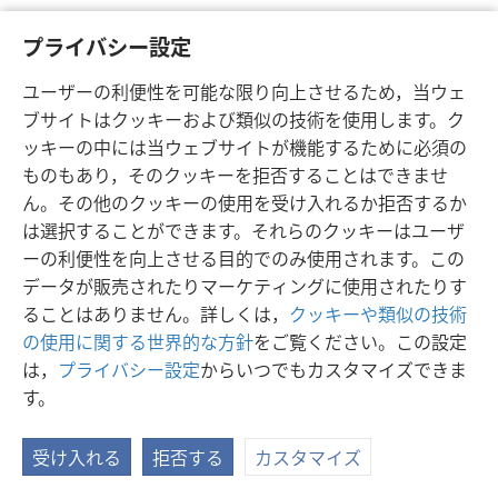
プライバシー設定
ユーザーの利便性を可能な限り向上させるため，当ウェ
ブサイトはクッキーおよび類似の技術を使用します。ク
ッキーの中には当ウェブサイトが機能するために必須の
ものもあり，そのクッキーを拒否することはできませ
日本語
シェアする
設定
ん。その他のクッキーの使用を受け入れるか拒否するか
Copyright
© 2026 Watch Tower Bible and Tract Society of Pennsylvania
は選択することができます。それらのクッキーはユーザ
利用規約
プライバシーに関する方針
プライバシー設定
JW.ORG
ーの利便性を向上させる目的でのみ使用されます。この
ログイン
データが販売されたりマーケティングに使用されたりす
ることはありません。詳しくは，
クッキーや類似の技術
の使用に関する世界的な方針
をご覧ください。この設定
は，
プライバシー設定
からいつでもカスタマイズできま
す。
受け入れる
拒否する
カスタマイズ