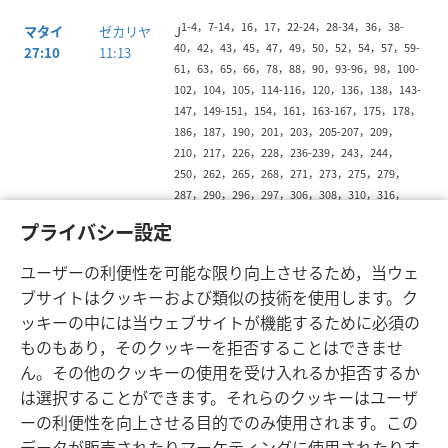
1-4，7-14，16，17，22-24，28-34，36，38-
マタイ
ゼカリヤ
J
40，42，43，45，47，49，50，52，54，57，59-
27:10
11:13
61，63，65，66，78，88，90，93-96，98，100-
102，104，105，114-116，120，136，138，143-
147，149-151，154，161，163-167，175，178，
186，187，190，201，203，205-207，209，
210，217，226，228，236-239，243，244，
250，262，265，268，271，273，275，279，
287，290，296，297，306，308，310，316，
317，320，322，325-327，331，336，338，
プライバシー設定
340，341，343，347，350，352，356，358-360
ユーザーの利便性を可能な限り向上させるため，当ウェ
ブサイトはクッキーおよび類似の技術を使用します。ク
ッキーの中には当ウェブサイトが機能するために必須の
ものもあり，そのクッキーを拒否することはできませ
ん。その他のクッキーの使用を受け入れるか拒否するか
日本語
シェアする
設定
は選択することができます。それらのクッキーはユーザ
Copyright
© 2026 Watch Tower Bible and Tract Society of Pennsylvania
ーの利便性を向上させる目的でのみ使用されます。この
利用規約
プライバシーに関する方針
プライバシー設定
JW.ORG
ログイン
データが販売されたりマーケティングに使用されたりす