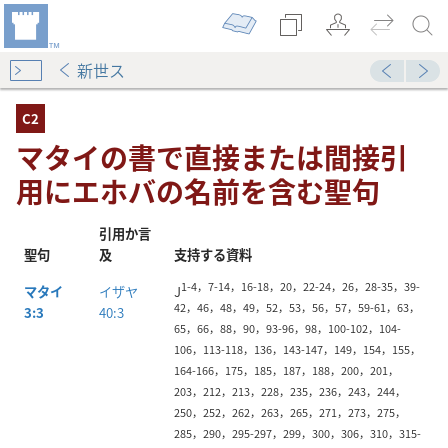
新世ス
C2
マタイの書で直接または間接引
用にエホバの名前を含む聖句
引用か言
聖句
及
支持する資料
エホバの名前を含む聖句
1-4，7-14，16-18，20，22-24，26，28-35，39-
マタイ
イザヤ
J
42，46，48，49，52，53，56，57，59-61，63，
3:3
40:3
ホバの名前を含む聖句
65，66，88，90，93-96，98，100-102，104-
106，113-118，136，143-147，149，154，155，
164-166，175，185，187，188，200，201，
外で神の名前が出ている聖句
203，212，213，228，235，236，243，244，
250，252，262，263，265，271，273，275，
エホバの名前を含む聖句
285，290，295-297，299，300，306，310，315-