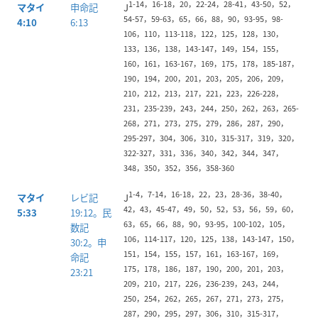
1-14，16-18，20，22-24，28-41，43-50，52，
マタイ
申命記
J
54-57，59-63，65，66，88，90，93-95，98-
4:10
6:13
106，110，113-118，122，125，128，130，
133，136，138，143-147，149，154，155，
160，161，163-167，169，175，178，185-187，
190，194，200，201，203，205，206，209，
210，212，213，217，221，223，226-228，
231，235-239，243，244，250，262，263，265-
268，271，273，275，279，286，287，290，
295-297，304，306，310，315-317，319，320，
322-327，331，336，340，342，344，347，
348，350，352，356，358-360
1-4，7-14，16-18，22，23，28-36，38-40，
マタイ
レビ記
J
42，43，45-47，49，50，52，53，56，59，60，
5:33
19:12。
民
63，65，66，88，90，93-95，100-102，105，
数記
106，114-117，120，125，138，143-147，150，
30:2。
申
151，154，155，157，161，163-167，169，
命記
175，178，186，187，190，200，201，203，
23:21
209，210，217，226，236-239，243，244，
250，254，262，265，267，271，273，275，
287，290，295，297，306，310，315-317，