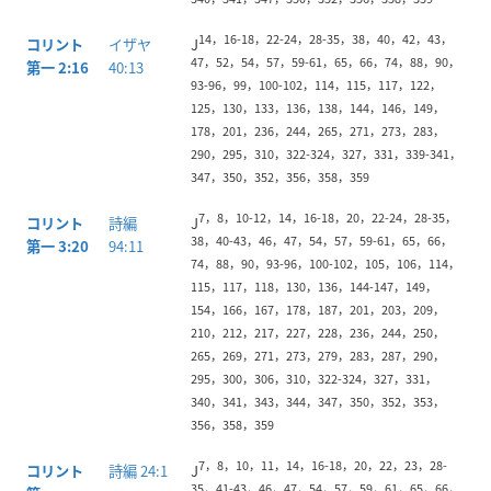
引用にエホバの名前を含む聖句
14，16-18，22-24，28-35，38，40，42，43，
コリント
イザヤ
J
47，52，54，57，59-61，65，66，74，88，90，
第一 2:16
40:13
93-96，99，100-102，114，115，117，122，
125，130，133，136，138，144，146，149，
178，201，236，244，265，271，273，283，
290，295，310，322-324，327，331，339-341，
347，350，352，356，358，359
7，8，10-12，14，16-18，20，22-24，28-35，
コリント
詩編
J
38，40-43，46，47，54，57，59-61，65，66，
第一 3:20
94:11
74，88，90，93-96，100-102，105，106，114，
115，117，118，130，136，144-147，149，
154，166，167，178，187，201，203，209，
210，212，217，227，228，236，244，250，
265，269，271，273，279，283，287，290，
295，300，306，310，322-324，327，331，
340，341，343，344，347，350，352，353，
356，358，359
7，8，10，11，14，16-18，20，22，23，28-
コリント
詩編 24:1
J
35，41-43，46，47，54，57，59，61，65，66，