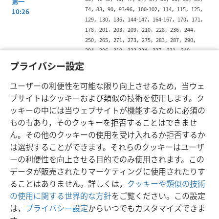
第一
74，88，90，93-96，100-102，114，115，125，
10:26
129，130，136，144-147，164-167，170，171，
178，201，203，209，210，228，236，244，
250，265，271，273，275，283，287，290，
294，306，310，322-324，327，331，340，
341，343，347，350，353，356，358，359
プライバシー設定
ユーザーの利便性を可能な限り向上させるため，当ウェ
ブサイトはクッキーおよび類似の技術を使用します。ク
ッキーの中には当ウェブサイトが機能するために必須の
ものもあり，そのクッキーを拒否することはできませ
日本語
シェアする
設定
ん。その他のクッキーの使用を受け入れるか拒否するか
Copyright
© 2026 Watch Tower Bible and Tract Society of Pennsylvania
は選択することができます。それらのクッキーはユーザ
利用規約
プライバシーに関する方針
プライバシー設定
JW.ORG
ーの利便性を向上させる目的でのみ使用されます。この
ログイン
データが販売されたりマーケティングに使用されたりす
ることはありません。詳しくは，
クッキーや類似の技術
の使用に関する世界的な方針
をご覧ください。この設定
は，
プライバシー設定
からいつでもカスタマイズできま