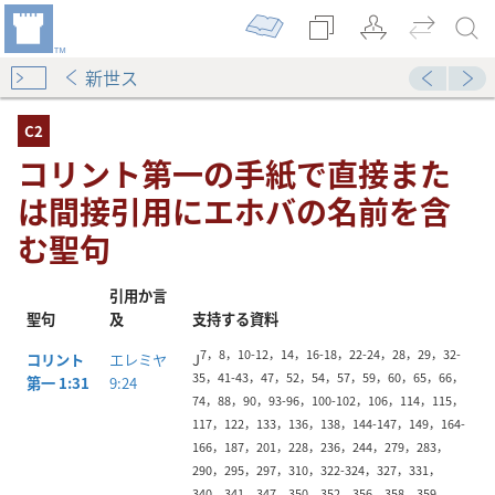
新世ス
C2
コリント第一の手紙で直接また
は間接引用にエホバの名前を含
む聖句
引用か言
聖句
及
支持する資料
にエホバの名前を含む聖句
7，8，10-12，14，16-18，22-24，28，29，32-
コリント
エレミヤ
J
35，41-43，47，52，54，57，59，60，65，66，
第一 1:31
9:24
接引用にエホバの名前を含む聖句
74，88，90，93-96，100-102，106，114，115，
117，122，133，136，138，144-147，149，164-
166，187，201，228，236，244，279，283，
エホバの名前を含む聖句
290，295，297，310，322-324，327，331，
340，341，347，350，352，356，358，359