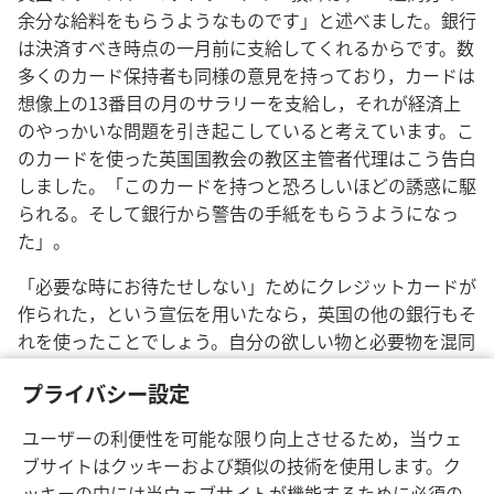
余分な給料をもらうようなものです」と述べました。銀行
は決済すべき時点の一月前に支給してくれるからです。数
多くのカード保持者も同様の意見を持っており，カードは
想像上の13番目の月のサラリーを支給し，それが経済上
のやっかいな問題を引き起こしていると考えています。こ
のカードを使った英国国教会の教区主管者代理はこう告白
しました。「このカードを持つと恐ろしいほどの誘惑に駆
られる。そして銀行から警告の手紙をもらうようになっ
た」。
「必要な時にお待たせしない」ためにクレジットカードが
作られた，という宣伝を用いたなら，英国の他の銀行もそ
れを使ったことでしょう。自分の欲しい物と必要物を混同
し，待つことができないと，当人の財産だけでなく，身体
プライバシー設定
的また霊的な健康に必ず損害が及びます。
ユーザーの利便性を可能な限り向上させるため，当ウェ
ブサイトはクッキーおよび類似の技術を使用します。ク
ッキーの中には当ウェブサイトが機能するために必須の