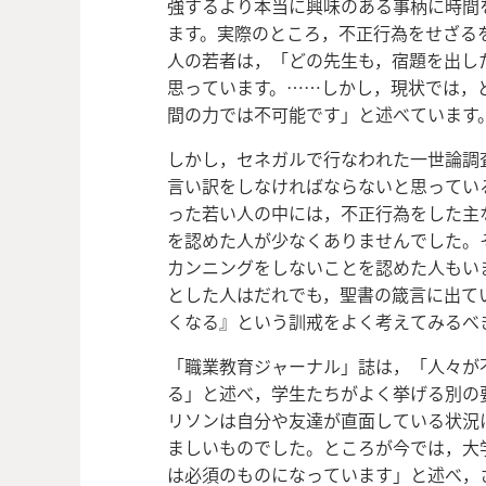
強するより本当に興味のある事柄に時間
ます。実際のところ，不正行為をせざる
人の若者は，「どの先生も，宿題を出した
思っています。……しかし，現状では，
間の力では不可能です」と述べています
しかし，セネガルで行なわれた一世論調
言い訳をしなければならないと思ってい
った若い人の中には，不正行為をした主
を認めた人が少なくありませんでした。
カンニングをしないことを認めた人もい
とした人はだれでも，聖書の箴言に出て
くなる』という訓戒をよく考えてみるべ
「職業教育ジャーナル」誌は，「人々が
る」と述べ，学生たちがよく挙げる別の
リソンは自分や友達が直面している状況
ましいものでした。ところが今では，大
は必須のものになっています」と述べ，