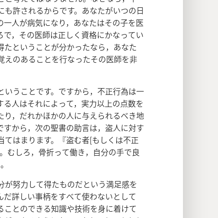
にも許されるからです。あなたがいつの日
の一人が病気になり，あなたはその子を医
ろで，その医師は正しく資格にかなってい
得たということが分かったなら，あなた
覚えのあることを行なったその医師を非
ということです。ですから，不正行為は一
する人はそれによって，実力以上の点数を
たり，だれかほかの人に与えられるべき地
ですから，次の聖書の助言は，盗人に対す
当てはまります。『盗む者[もしくは不正
ん。むしろ，骨折って働き，自分の手で良
8
。
分が努力して得たものだという満足感を
んだ詳しい事柄をすべて使わないとして
ることのできる知識や技術を身に着けて