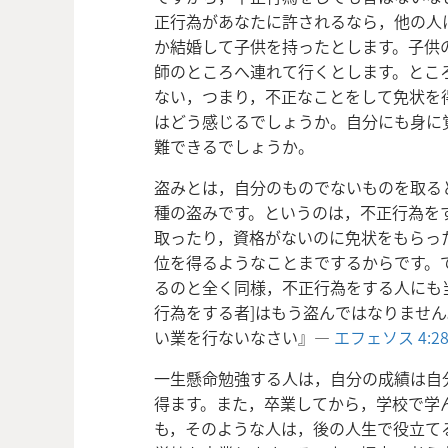
正行為があなたに許されるなら，他の人
か結婚して子供を持ったとします。子供
師のところへ連れて行くとします。とこ
ない，つまり，不正なことをして免状を
はどう感じるでしょうか。自分にも身に
難できるでしょうか。
盗みとは，自分のものでないものを取る
種の盗みです。というのは，不正行為を
取ったり，資格がないのに免状をもらっ
位を得るようなことまでするからです。
るのと全く同様，不正行為をする人にも
行為をする者]はもう盗んではなりませ
い業を行ないなさい』―
エフェソス 4:2
一生懸命勉強する人は，自分の成績は自
得ます。また，卒業してから，学校で学
も，そのような人は，後の人生で役立て