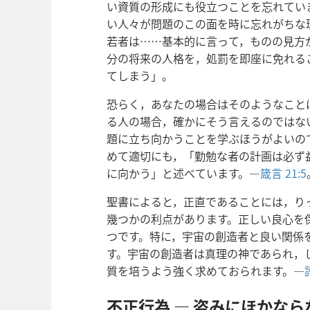
い資質の形成にも役立つことを忘れてい
い人々が問題のこの面を時に忘れがちな
若者は……基本的に言って，ものの見方
分の将来の人格を，処罰を即座に免れる
てしまう」。
恐らく，あなたの場合はそのようなこと
る人の場合，確かにそう言えるのではな
題に立ち向かうことを学ぶほうがよいの
めて適切にも，「勤勉な者の計画は必ず
に向かう」と述べています。―
箴言 21:5
聖書によると，正直であることには，り
幾つかの利点があります。正しい良心を
つです。特に，宇宙の創造者と良い関係
す。宇宙の創造者は真理の神であられ，
質を培うよう強く求めておられます。―
不正行為 ― 盗みにほかなら