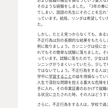
および就職の機会を損なうという重大な
そのような経験をしました。「3年の春
てしまい，国語の先生にそのことを忘れ
っています。結局，リンダは希望してい
た。
しかし，たとえ見つからなくても，ある
不正行為は別の長期的な結果をもたらし
例に取りましょう。カンニングは役に立
れでもその簡単な試験に落ちました。そ
っています。試験に落ちたので，少女は
ンニングがうまくいっていたら，少しで
ではないでしょう。不正行為をする人は
学中に
学習すること
の益を得損なってい
人生で深刻な問題を抱える重大な危険を
手に入れ，その卒業証書のおかげで就職
る状況に立たされた時，その人はどうす
さらに，不正行為をする人は，学校で過