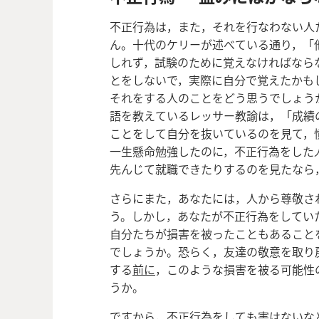
不正行為は，また，それを行なわない人
ん。十代のケリーが述べている通り，「
しれず，試験のために覚えなければなら
とをしないで，実際に自分で覚えたかも
それをする人のことをどう思うでしょう
語を教えているレッサー教諭は，「成績
ことをして自分を抜いているのを見て，
一生懸命勉強したのに，不正行為をした
先んじて就職できたりするのを見たなら
さらにまた，あなたには，人から尊敬さ
う。しかし，あなたが不正行為をしてい
自分たちが損害を被ったこともあること
でしょうか。恐らく，友達の敬意を取り
する
前に
，このような損害を被る可能性
うか。
ですから，不正行為をしても害はないな