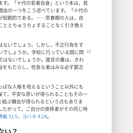
ます。「十代の若者自身」という本は，若
理由の一つをこう述べています。「十代の
が短期的である。……思春期の人は，自
こととちゅうちょすることなく引き換え
はないでしょう。しかし，不正行為をす
いでしょうか。学校に行っ
ている間に問
ではないでしょうか。箴言の書は，きわ
益をもたらし，性急な者はみな必ず窮乏
。
っぱな人格を培えるということ以外にも
保て，平安な思いが得られることもその一
を結ぶ機会が得られるという点もありま
したがって，ご自分の崇拝者がその同じ特
詩編 31:5。
ヨハネ 4:24
。
ない？