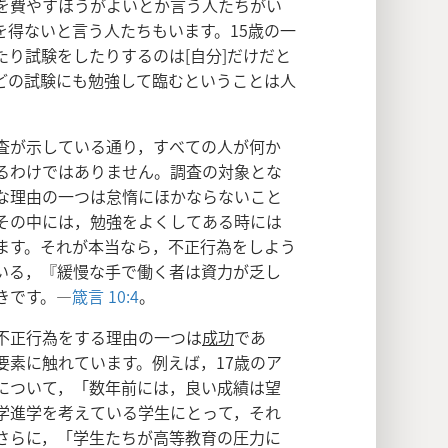
を費やすほうがよいとか言う人たちがい
を得ないと言う人たちもいます。15歳の一
り試験をしたりするのは[自分]だけだと
どの試験にも勉強して臨むということは人
。
査が示している通り，すべての人が何か
るわけではありません。調査の対象とな
な理由の一つは怠惰にほかならないこと
その中には，勉強をよくしてある時には
ます。それが本当なら，不正行為をしよう
いる，『緩慢な手で働く者は資力が乏し
きです。―
箴言 10:4
。
不正行為をする理由の一つは
成功
であ
要素に触れています。例えば，17歳のア
について，「数年前には，良い成績は望
学進学を考えている学生にとって，それ
さらに，「学生たちが高等教育の圧力に