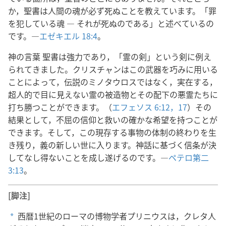
か，聖書は人間の魂が必ず死ぬことを教えています。「罪
を犯している魂 ― それが死ぬのである」と述べているの
です。―
エゼキエル 18:4
。
神の言葉 聖書は強力であり，「霊の剣」という剣に例え
られてきました。クリスチャンはこの武器を巧みに用いる
ことによって，伝説のミノタウロスではなく，実在する，
超人的で目に見えない霊の被造物とその配下の悪霊たちに
打ち勝つことができます。（
エフェソス 6:12，
17
）その
結果として，不屈の信仰と救いの確かな希望を持つことが
できます。そして，この現存する事物の体制の終わりを生
き残り，義の新しい世に入ります。神話に基づく信条が決
してなし得ないことを成し遂げるのです。―
ペテロ第二
3:13
。
[脚注]
西暦1世紀のローマの博物学者プリニウスは，クレタ人
a