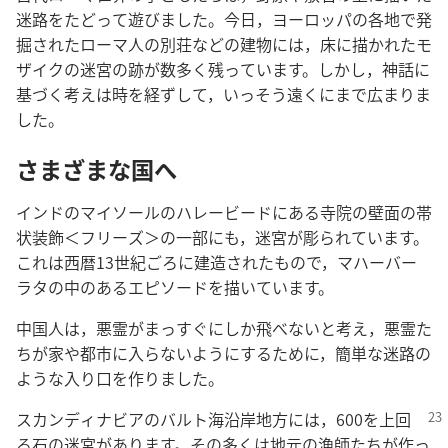
迷路をたどって遊びました。今日，ヨーロッパの各地で発
掘されたローマ人の別荘などの建物には，床に描かれたモ
ザイクの迷宮の跡が数多く残っています。しかし，神話に
基づく考えは時を経ずして，いっそう遠くにまで広まりま
した。
さまざまな国へ
インドのマイソールのハレービードにある寺院の壁面の帯
状装飾＜フリーズ＞の一部にも，迷宮が彫られています。
これは西暦13世紀ごろに建造されたもので，マハーバー
ラタの中のあるエピソードを描いています。
中国人は，悪霊がまっすぐにしか飛べないと考え，悪霊た
ちが家や都市に入らないようにするために，簡単な迷路の
ような入り口を作りました。
スカンディナビアのバルト海沿岸地方には，600
を上回
る石の迷宮があります。その多くは地元の漁師たちが作っ