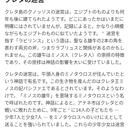
クレタ島のクノッソスの迷宮は，エジプトのものよりも何
年も後に建てられたようです。どこにあったかはいまだに
明確にはされていませんが，記録によると，かなり小規模
ながらもエジプトのものに似ていたようです。
迷宮を
a
指す「ラビリンス」という語は，聖なる雄牛の2本の角を
表わす両刃の斧，つまりラブリュスと関係があるのかもし
れません。この雄牛はミノス人（クレタ人）の崇拝の特徴
であり，その崇拝は神話の影響を大いに受けていました。
クレタの迷宮は，牛頭人身のミノタウロスが住んでいたと
いう神話で有名です。この生き物を産んだのはクレタ王ミ
ノスの妃パシファエであるとされています。そのようなわ
けで，「ミノスの雄牛」を意味するミノタウロスという名
で呼ばれたのです。神話によると，アテネ市はクレタとの
戦いに敗れたために，9年ごと
に14人の子どもたち ―
b
少年7人と少女7人 ― をミノタウロスへのいけにえとして
送ることを強いられていました。これらの少年少女は迷宮