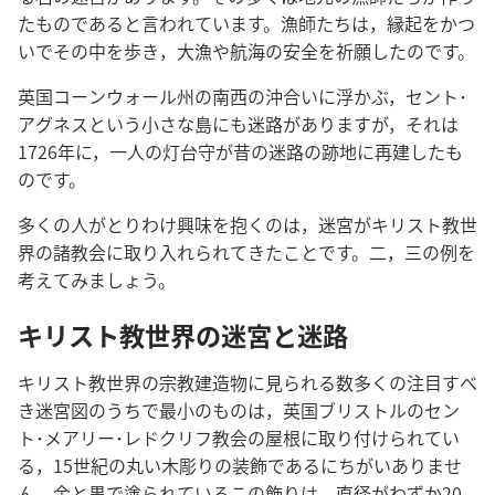
たものであると言われています。漁師たちは，縁起をかつ
いでその中を歩き，大漁や航海の安全を祈願したのです。
英国コーンウォール州の南西の沖合いに浮かぶ，セント･
アグネスという小さな島にも迷路がありますが，それは
1726年に，一人の灯台守が昔の迷路の跡地に再建したも
のです。
多くの人がとりわけ興味を抱くのは，迷宮がキリスト教世
界の諸教会に取り入れられてきたことです。二，三の例を
考えてみましょう。
キリスト教世界の迷宮と迷路
キリスト教世界の宗教建造物に見られる数多くの注目すべ
き迷宮図のうちで最小のものは，英国ブリストルのセン
ト･メアリー･レドクリフ教会の屋根に取り付けられてい
る，15世紀の丸い木彫りの装飾であるにちがいありませ
ん。金と黒で塗られているこの飾りは，直径がわずか20