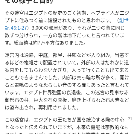
その迷宮はエジプトの歴史のごく初期，ヘブライ人がエジ
プトに住みつく前に建設されたものと思われます。（
創世
記 46:1-27
）3,000の部屋があり，それが二つの階に同じ
数ずつ分けられ，一方の階は地下だったと言われていま
す。総面積は約7万平方㍍ありました。
迷宮内は通路，中庭，部屋，柱廊などが入り組み，当惑す
るほどの複雑さで配置されていて，外部の人はだれかに道
案内をしてもらわないかぎり，入って行くことも出て来る
こともできませんでした。内部は真っ暗な所が多く，開け
ると雷鳴のような恐ろしい音のする扉もあったと言われて
います。エジプト世界強国の衰退後，この迷宮の見事な赤
御影石の柱，巨大な石の厚板，磨き上げられた石灰岩など
は盗み出され，再利用されました。
この迷宮は，エジプトの王たちが国を統治する際の中心
となったと伝えられていますが，本来の機能は宗教的なも