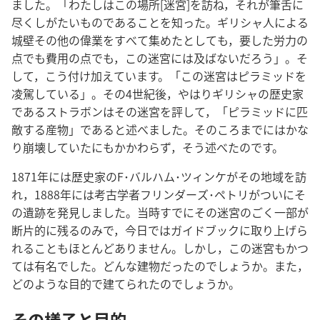
ました。「わたしはこの場所[迷宮]を訪ね，それが筆舌に
尽くしがたいものであることを知った。ギリシャ人による
城壁その他の偉業をすべて集めたとしても，要した労力の
点でも費用の点でも，この迷宮には及ばないだろう」。そ
して，こう付け加えています。「この迷宮はピラミッドを
凌駕している」。その4世紀後，やはりギリシャの歴史家
であるストラボンはその迷宮を評して，「ピラミッドに匹
敵する産物」であると述べました。そのころまでにはかな
り崩壊していたにもかかわらず，そう述べたのです。
1871年には歴史家のF･バルハム･ツィンケがその地域を訪
れ，1888年には考古学者フリンダーズ･ペトリがついにそ
の遺跡を発見しました。当時すでにその迷宮のごく一部が
断片的に残るのみで，今日ではガイドブックに取り上げら
れることもほとんどありません。しかし，この迷宮もかつ
ては有名でした。どんな建物だったのでしょうか。また，
どのような目的で建てられたのでしょうか。
その様子と目的