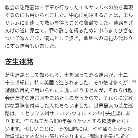
教会の迷路図は十字軍が行なったエルサレムへの旅を再現
するのにも用いられました。中心に到達することは，エル
サレムに到達して救いを得ることの象徴でした。迷路をざ
んげの道に見立て，罪の許しを得るために中心までひざを
ついて進んだり，儀式として歩き，聖地への巡礼の代わり
にする信者もいました。
芝生迷路
芝生迷路として知られる，土を掘って造る迷宮が，十二，
十三世紀に，特に英国で造られました。
その後は多くが
遊戯の目的で用いられたに違いありませんが，それらは教
会建造物の迷宮図をまねたものだったので，それらに宗教
的な意味を付与した人たちもいました。世界最大の芝生迷
路は，エセックス州サフロン･ウォルドンの中央広場にあ
ります。作られてから800年余りたつとする権威者たちも
います。珍しいことに，その四隅には，やや盛り上がった
稜堡状の大きな出っ張りがあります。通路は全長2㌔近く