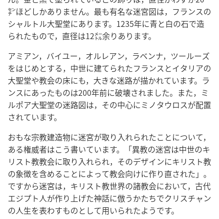
㌢ほどしかありません。最も有名な迷宮図は，フランスの
シャルトル大聖堂にあります。1235年に青と白の石で造
られたもので，直径は12㍍余りあります。
アミアン，バイユー，オルレアン，ラベンナ，ツールーズ
をはじめとする，中世に建てられたフランスとイタリアの
大聖堂や教会の床にも，大きな迷路が描かれています。ラ
ンスにあったものは200年前に破壊されました。また，ミ
ルポア大聖堂の迷路図は，その中心にミノタウロスが配置
されています。
おもな宗教建造物に迷宮が取り入れられたことについて，
ある権威者はこう書いています。「異教の迷宮は中世のキ
リスト教教会に取り入れられ，そのデザインにキリスト教
の象徴を含めることによって教会向けに作り直された」。
ですから迷宮は，キリスト教世界の諸教会において，古代
エジプト人が作り上げた神話に倣うかたちでクリスチャン
の人生を表わすものとして用いられたようです。