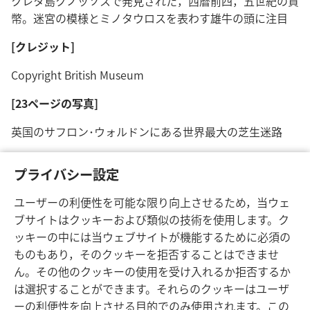
クレタ島クノッソスで発見された，西暦前四，五世紀の貨
幣。迷宮の模様とミノタウロスを表わす雄牛の頭に注目
[クレジット]
Copyright British Museum
[23ページの写真]
英国のサフロン･ウォルドンにある世界最大の芝生迷路
[クレジット]
プライバシー設定
Courtesy Saffron Walden Tourist Office
ユーザーの利便性を可能な限り向上させるため，当ウェ
ブサイトはクッキーおよび類似の技術を使用します。ク
ッキーの中には当ウェブサイトが機能するために必須の
ものもあり，そのクッキーを拒否することはできませ
ん。その他のクッキーの使用を受け入れるか拒否するか
は選択することができます。それらのクッキーはユーザ
ーの利便性を向上させる目的でのみ使用されます。この