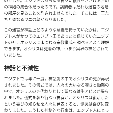
のでした。エジプトのあらゆる神々に犠牲をささげるため
の神殿の集合体だったのです。訪問者はだれも迷宮の地階
の部屋を見ることを許されませんでした。そこには，王た
ちと聖なるワニの墓がありました。
この迷宮が神話上どのような意義を持っていたかは，エジ
プト人がかつてのエジプト王であったと信じていたエジプ
トの神，オシリスにまつわる宗教儀式を調べるとよく理解
できます。オシリスは死者の神，つまり冥界の神とされて
いました。
神話と不滅性
エジプトでは年に一度，神話劇の中でオシリスの死が再現
されました。その儀式では，人々の大いなる嘆きと慟哭の
中で，オシリスの身代わりとして聖なる雄牛アピスが屠ら
れました。儀式を執り行なう神官が，オシリスは復活した
という喜びの知らせを人々に発表すると，慟哭は喜びに変
わりました。こうした神秘的な行事は，エジプト人にとっ