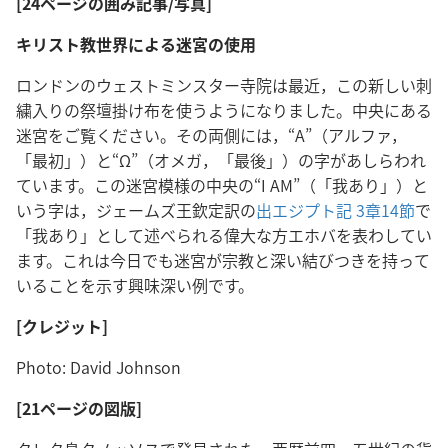
[24ページの囲み記事/写真]
キリスト教世界による迷宮の使用
ロンドンのウェストミンスター寺院は最近，この新しい刺
繍入りの祭壇掛け布を使うようになりました。中央にある
迷宮をご覧ください。その両側には，“Α”（アルファ，
「最初」）と“Ω”（オメガ，「最後」）の字があしらわれ
ています。この迷宮模様の中央の“I AM”（「我あり」）と
いう字は，ジェームズ王欽定訳の
出エジプト記 3章14節
で
「我あり」として述べられる偉大な方エホバを表わしてい
ます。これは今日でも迷宮が宗教と深い結びつきを持って
いることを示す興味深い例です。
[クレジット]
Photo: David Johnson
[21ページの図版]