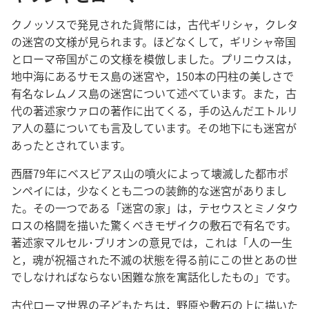
クノッソスで発見された貨幣には，古代ギリシャ，クレタ
の迷宮の文様が見られます。ほどなくして，ギリシャ帝国
とローマ帝国がこの文様を模倣しました。プリニウスは，
地中海にあるサモス島の迷宮や，150本の円柱の美しさで
有名なレムノス島の迷宮について述べています。また，古
代の著述家ウァロの著作に出てくる，手の込んだエトルリ
ア人の墓についても言及しています。その地下にも迷宮が
あったとされています。
西暦79年にベスビアス山の噴火によって壊滅した都市ポ
ンペイには，少なくとも二つの装飾的な迷宮がありまし
た。その一つである「迷宮の家」は，テセウスとミノタウ
ロスの格闘を描いた驚くべきモザイクの敷石で有名です。
著述家マルセル･ブリオンの意見では，これは「人の一生
と，魂が祝福された不滅の状態を得る前にこの世とあの世
でしなければならない困難な旅を寓話化したもの」です。
古代ローマ世界の子どもたちは，野原や敷石の上に描いた