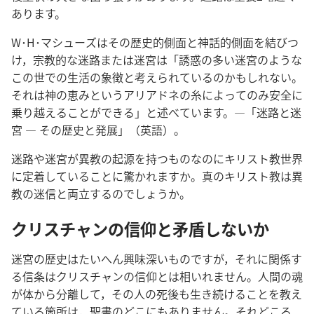
あります。
W･H･マシューズはその歴史的側面と神話的側面を結びつ
け，宗教的な迷路または迷宮は「誘惑の多い迷宮のような
この世での生活の象徴と考えられているのかもしれない。
それは神の恵みというアリアドネの糸によってのみ安全に
乗り越えることができる」と述べています。―「迷路と迷
宮 ― その歴史と発展」（英語）。
迷路や迷宮が異教の起源を持つものなのにキリスト教世界
に定着していることに驚かれますか。真のキリスト教は異
教の迷信と両立するのでしょうか。
クリスチャンの信仰と矛盾しないか
迷宮の歴史はたいへん興味深いものですが，それに関係す
る信条はクリスチャンの信仰とは相いれません。人間の魂
が体から分離して，その人の死後も生き続けることを教え
ている箇所は，聖書のどこにもありません。それどころ