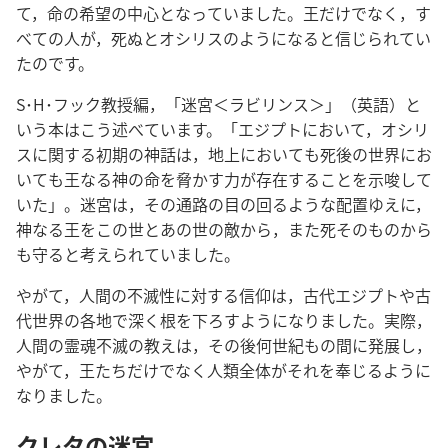
て，命の希望の中心となっていました。王だけでなく，す
べての人が，死ぬとオシリスのようになると信じられてい
たのです。
S･H･フック教授編，「迷宮＜ラビリンス＞」（英語）と
いう本はこう述べています。「エジプトにおいて，オシリ
スに関する初期の神話は，地上においても死後の世界にお
いても王なる神の命を脅かす力が存在することを示唆して
いた」。迷宮は，その通路の目の回るような配置ゆえに，
神なる王をこの世とあの世の敵から，また死そのものから
も守ると考えられていました。
やがて，人間の不滅性に対する信仰は，古代エジプトや古
代世界の各地で深く根を下ろすようになりました。実際，
人間の霊魂不滅の教えは，その後何世紀もの間に発展し，
やがて，王たちだけでなく人類全体がそれを奉じるように
なりました。
クレタの迷宮