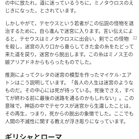
の中に放たれ，道に迷っているうちに，ミノタウロスのえ
じきになった，とされています。
しかしやがて，テセウスという若者がこの伝説の怪物を退
治するために，自ら進んで迷宮に入ります。言い伝えによ
ると，テセウスはミノタウロス
に出会い，剣でこの怪物
を殺し，迷宮の入り口から垂らしてきた金の糸をたどって
来た道を戻り，迷宮から脱出します。この糸はミノス王の
娘アリアドネからもらったものでした。
推測によってクレタの迷宮の模型を作ったマイケル･エア
トンはこう説明しています。「各人の人生は迷宮のような
ものだ。その中心には死が待っている。死後でさえ，すべ
てが終わる前に最後の迷路を通るのかもしれない」。この
意味で，神話の中でテセウスが迷宮から生還したことは，
その再生，つまり，死からの脱出の象徴でした。ここでも
人間の不滅性に関する教えが浮き彫りになっています。
ギリシャとローマ