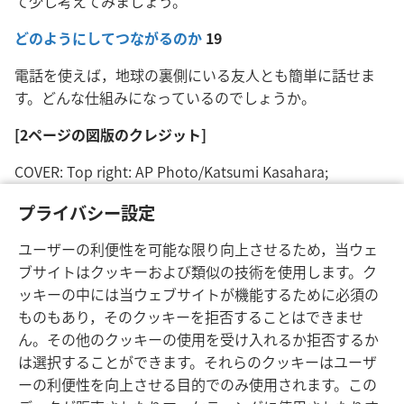
て少し考えてみましょう。
どのようにしてつながるのか
19
電話を使えば，地球の裏側にいる友人とも簡単に話せま
す。どんな仕組みになっているのでしょうか。
[2ページの図版のクレジット]
COVER: Top right: AP Photo/Katsumi Kasahara;
Oklahoma City bombing: AP Photo/David Longstreath
プライバシー設定
Pages 2 and 5: A. Lokuhapuarachchi/Sipa Press
ユーザーの利便性を可能な限り向上させるため，当ウェ
ブサイトはクッキーおよび類似の技術を使用します。ク
ッキーの中には当ウェブサイトが機能するために必須の
ものもあり，そのクッキーを拒否することはできませ
ん。その他のクッキーの使用を受け入れるか拒否するか
日本語
シェアする
設定
は選択することができます。それらのクッキーはユーザ
Copyright
© 2026 Watch Tower Bible and Tract Society of Pennsylvania
ーの利便性を向上させる目的でのみ使用されます。この
利用規約
プライバシーに関する方針
プライバシー設定
JW.ORG
ログイン