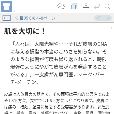
目05 6/8 4–8ページ
肌を大切に！
「人々は，太陽光線や……それが皮膚のDNA
に与える損傷の本当のこわさを知らない。そ
のような損傷が何度も繰り返されると，時限
爆弾のようにやがて皮膚がんを発症すること
がある」。―皮膚がん専門医，マーク･バー
チ-メーチン。
皮膚は人体最大の器官で，その面積は平均的な男性でおよ
そ1.8平方㍍，女性では1.6平方㍍ほどになります。皮膚に
は痛み，接触，温度に反応する受容器があります。また皮
膚は，暑さ，寒さ，外傷だけでなく，毒物，薬品，汚染物