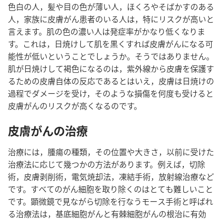
色白の人，髪や目の色が薄い人，ほくろやそばかすのある
人，家族に皮膚がん患者のいる人は，特にリスクが高いと
言えます。肌の色の濃い人は発症率がかなり低くなりま
す。これは，日焼けして肌を黒くすれば皮膚がんになる可
能性が低いということでしょうか。そうではありません。
肌が日焼けして褐色になるのは，紫外線から皮膚を保護す
るための皮膚自体の反応であるとはいえ，皮膚は日焼けの
過程でダメージを受け，そのような損傷を何度も受けると
皮膚がんのリスクが高くなるのです。
皮膚がんの治療
治療には，腫瘍の種類，その位置や大きさ，以前に受けた
治療法に応じて幾つかの方法があります。例えば，切除
術，皮膚剥削術，電気焼却法，凍結手術，放射線治療など
です。すべてのがん細胞を取り除くのはとても難しいこと
です。顕微鏡で見ながら切除を行なうモース手術と呼ばれ
る治療法は，基底細胞がんと有棘細胞がんの根治に有効