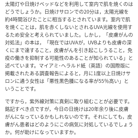
太陽灯や日焼けベッドなどを利用して室内で肌を焼くのは
どうでしょうか。日焼けサロンでの20分は，太陽光線を
約4時間浴びたことに相当するとされています。室内で肌
を焼くことは，肌を赤くしないとされるUVA光線を使用す
るため安全と考えられていました。しかし，「皮膚がんの
対処法」の本は，「現在ではUVAが，UVBよりも皮膚の深
くにまで達すること，皮膚がんを引き起こしうること，免
疫の働きを抑制する可能性のあることが知られている」と
述べています。マイアミ･ヘラルド紙（英語）の国際版に
掲載されたある調査報告によると，月に1度以上日焼けサ
ロンに通う女性は「悪性黒色腫になる率が55％高い」と
いうことです。
ですから，紫外線対策に真剣に取り組むことが必要です。
銘記すべき点ですが，今日の日焼けは20年余り後に皮膚
がんになっているかもしれないのです。それにしても，皮
膚がん患者はどのようにこの病気に対処しているでしょう
か。何が助けになっていますか。