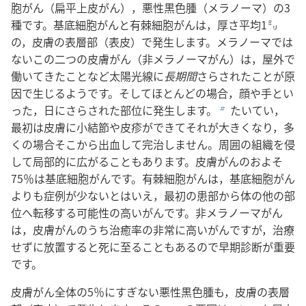
胞がん（扁平上皮がん），悪性黒色腫（メラノーマ）の3
種です。基底細胞がんと有棘細胞がんは，厚さ平均1㍉
の，皮膚の表層部（表皮）で発生します。メラノーマでは
ないこの二つの皮膚がん（非メラノーマがん）は，屋外で
働いてきたことなど太陽光線に
長期間
さらされたことが原
因で生じるようです。そしてほとんどの場合，顔や手とい
った，日にさらされた部位に発生します。
たいてい，
b
最初は皮膚に小結節や皮疹ができてそれが大きくなり，多
くの場合そこから出血して完治しません。周囲の組織を侵
して局部的に広がることもあります。皮膚がんのおよそ
75％は基底細胞がんです。有棘細胞がんは，基底細胞がん
よりも症例が少ないとはいえ，最初の患部から体の他の部
位へ転移する可能性の高いがんです。非メラノーマがん
は，皮膚がんのうち治癒率の非常に高いがんですが，治療
せずに放置すると死に至ることもあるので早期診断が重要
です。
皮膚がん全体の5％にすぎない悪性黒色腫も，皮膚の表層