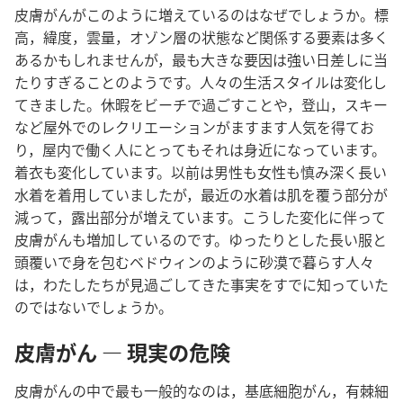
皮膚がんがこのように増えているのはなぜでしょうか。標
高，緯度，雲量，オゾン層の状態など関係する要素は多く
あるかもしれませんが，最も大きな要因は強い日差しに当
たりすぎることのようです。人々の生活スタイルは変化し
てきました。休暇をビーチで過ごすことや，登山，スキー
など屋外でのレクリエーションがますます人気を得てお
り，屋内で働く人にとってもそれは身近になっています。
着衣も変化しています。以前は男性も女性も慎み深く長い
水着を着用していましたが，最近の水着は肌を覆う部分が
減って，露出部分が増えています。こうした変化に伴って
皮膚がんも増加しているのです。ゆったりとした長い服と
頭覆いで身を包むベドウィンのように砂漠で暮らす人々
は，わたしたちが見過ごしてきた事実をすでに知っていた
のではないでしょうか。
皮膚がん ― 現実の危険
皮膚がんの中で最も一般的なのは，基底細胞がん，有棘細