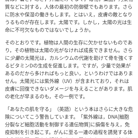
質などに対する，人体の最初の防御壁でもあります。さら
に防水や保湿の働きもします。とはいえ，皮膚の敵となり
うるものが存在します。太陽です。しかし，太陽の光は生
命に不可欠なものではないでしょうか。
そのとおりです。植物は人間の生存に欠かせないものであ
り，その植物は太陽の光がなければ成長できません。さら
に
少量
の太陽光は，カルシウムの代謝を助けて骨を強くす
るビタミンDの生成を促進します。ですが，少量で効果が
あるのだから多ければもっと良い，というわけではありま
せん。太陽光には紫外線（UV）が含まれており，それは
皮膚に回復できないダメージを与えることがあります。肌
の老化が早まるのも，その一例です。
「あなたの肌を守る」（英語）という本はさらに大きな危
険についてこう警告しています。「紫外線は，DNA[細胞
分裂など細胞活動を制御する遺伝物質]に損傷を与え，免
疫抑制を引き起こす。がんに至る一連の過程を誘発する体