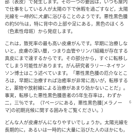
部（表皮）で発生します。その一つの要因は，いつも屋内
で仕事をしている人が太陽の下で休暇を過ごすなど，太陽
光線を
一時的
に
大量
に浴びることのようです。悪性黒色腫
の約50％は，特に背中の上部や足にある，黒色のほくろ
（色素性母斑）から発症します。
これは，致死率の最も高い皮膚がんです。早期に治療しな
いと，皮膚の深い層，つまり血管やリンパ組織が存在する
真皮にまで達するからです。その部分から，すぐに転移し
てしまう可能性があります。がん研究者ラリー･ネイサン
ソン博士はこう述べています。「悪性黒色腫の厄介なとこ
ろは，早期に治療すれば治癒率が非常に高いが，転移する
と，薬物や放射線による治療があまり効かないことだ」。
事実，転移した悪性黒色腫患者の5年生存率は，わずか
二，三％です。（7ページ
にある，悪性黒色腫[メラノー
マ]の初期兆候に関する囲みをご覧ください。）
どんな人が皮膚がんになりやすいでしょうか。太陽光線を
長期的に，あるいは一時的に大量に浴びた人のほかにも，