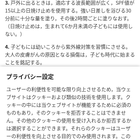
3.
戸外に出るときは，適応する波長範囲が広く，SPF値が
15以上の日焼け止めを使用する。強い日差しを浴びる30
分前に十分な量を塗り，その後2時間ごとに塗りなおす。
（日焼け止めは，生まれて6か月未満の子どもには使用し
ない。）
4.
子どもには幼いころから紫外線対策を習慣にさせる。
大人の皮膚がんの原因となる損傷は，子ども時代に始まる
ことを銘記する。
5.
長ズボン，長そで，つばの広い帽子，UVカットのサン
プライバシー設定
グラスなど，肌を守る服装をする。
ユーザーの利便性を可能な限り向上させるため，当ウェ
ブサイトはクッキーおよび類似の技術を使用します。ク
ッキーの中には当ウェブサイトが機能するために必須の
ものもあり，そのクッキーを拒否することはできませ
ん。その他のクッキーの使用を受け入れるか拒否するか
は選択することができます。それらのクッキーはユーザ
ーの利便性を向上させる目的でのみ使用されます。この