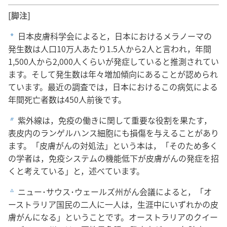
[脚注]
日本皮膚科学会によると，日本におけるメラノーマの
a
発生数は人口10万人あたり1.5人から2人と言われ，年間
1,500人から2,000人くらいが発症していると推測されてい
ます。そして発生数は年々増加傾向にあることが認められ
ています。最近の調査では，日本におけるこの病気による
年間死亡者数は450人前後です。
紫外線は，免疫の働きに関して重要な役割を果たす，
b
表皮内のランゲルハンス細胞にも損傷を与えることがあり
ます。「皮膚がんの対処法」という本は，「そのため多く
の学者は，免疫システムの機能低下が皮膚がんの発症を招
くと考えている」と，述べています。
ニュー･サウス･ウェールズ州がん会議によると，「オ
c
ーストラリア国民の二人に一人は，生涯中にいずれかの皮
膚がんになる」ということです。オーストラリアのクイー