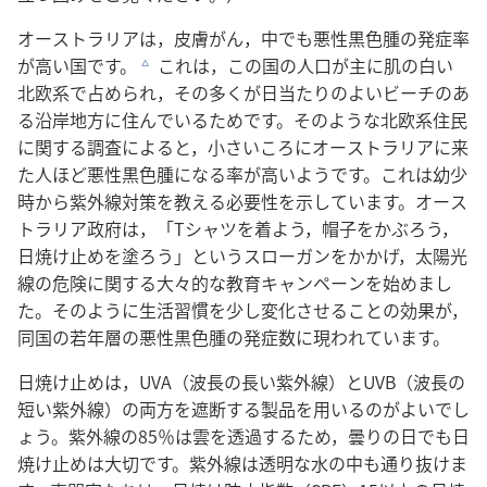
オーストラリアは，皮膚がん，中でも悪性黒色腫の発症率
が高い国です。
これは，この国の人口が主に肌の白い
c
北欧系で占められ，その多くが日当たりのよいビーチのあ
る沿岸地方に住んでいるためです。そのような北欧系住民
に関する調査によると，小さいころにオーストラリアに来
た人ほど悪性黒色腫になる率が高いようです。これは幼少
時から紫外線対策を教える必要性を示しています。オース
トラリア政府は，「Tシャツを着よう，帽子をかぶろう，
日焼け止めを塗ろう」というスローガンをかかげ，太陽光
線の危険に関する大々的な教育キャンペーンを始めまし
た。そのように生活習慣を少し変化させることの効果が，
同国の若年層の悪性黒色腫の発症数に現われています。
日焼け止めは，UVA（波長の長い紫外線）とUVB（波長の
短い紫外線）の両方を遮断する製品を用いるのがよいでし
ょう。紫外線の85％は雲を透過するため，曇りの日でも日
焼け止めは大切です。紫外線は透明な水の中も通り抜けま