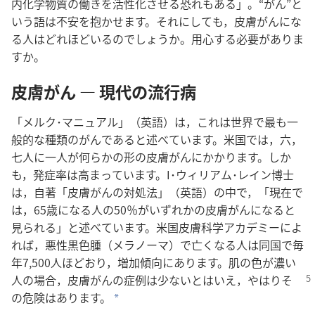
内化学物質の働きを活性化させる恐れもある」。“がん”と
いう語は不安を抱かせます。それにしても，皮膚がんにな
る人はどれほどいるのでしょうか。用心する必要がありま
すか。
皮膚がん ― 現代の流行病
「メルク･マニュアル」（英語）は，これは世界で最も一
般的な種類のがんであると述べています。米国では，六，
七人に一人が何らかの形の皮膚がんにかかります。しか
も，発症率は高まっています。I･ウィリアム･レイン博士
は，自著「皮膚がんの対処法」（英語）の中で，「現在で
は，65歳になる人の50％がいずれかの皮膚がんになると
見られる」と述べています。米国皮膚科学アカデミーによ
れば，悪性黒色腫（メラノーマ）で亡くなる人は同国で毎
年7,500人ほどおり，増加傾向にあります。肌の色が濃い
人の場合，皮膚がんの症例
は少ないとはいえ，やはりそ
の危険はあります。
a