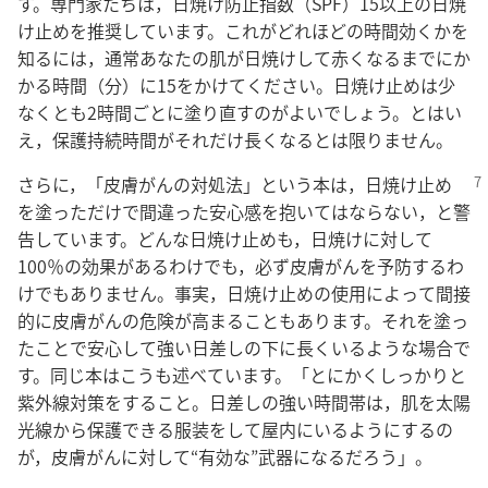
す。専門家たちは，日焼け防止指数（SPF）15以上の日焼
け止めを推奨しています。これがどれほどの時間効くかを
知るには，通常あなたの肌が日焼けして赤くなるまでにか
かる時間（分）に15をかけてください。日焼け止めは少
なくとも2時間ごとに塗り直すのがよいでしょう。とはい
え，保護持続時間がそれだけ長くなるとは限りません。
さらに，「皮膚がんの対処法」という本は，日焼け止め
を塗っただけで間違った安心感を抱いてはならない，と警
告しています。どんな日焼け止めも，日焼けに対して
100％の効果があるわけでも，必ず皮膚がんを予防するわ
けでもありません。事実，日焼け止めの使用によって間接
的に皮膚がんの危険が高まることもあります。それを塗っ
たことで安心して強い日差しの下に長くいるような場合で
す。同じ本はこうも述べています。「とにかくしっかりと
紫外線対策をすること。日差しの強い時間帯は，肌を太陽
光線から保護できる服装をして屋内にいるようにするの
が，皮膚がんに対して“有効な”武器になるだろう」。