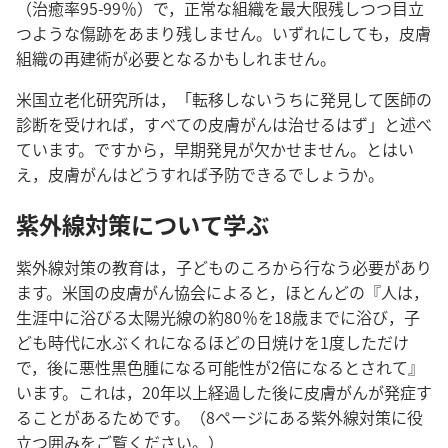
（治癒率95-99％）で，正常な組織を最大限残しつつ目立
つような傷跡をあまり残しません。いずれにしても，皮膚
組織の再建術が必要となるかもしれません。
米国立老化研究所は，「転移しないうちに発見して医師の
診断を受ければ，すべての皮膚がんは治せるはず」と述べ
ています。ですから，早期発見が欠かせません。とはい
え，皮膚がんはどうすれば予防できるでしょうか。
紫外線対策について学ぶ
紫外線対策の教育は，子どものころから行なう必要があり
ます。米国の皮膚がん協会によると，ほとんどの『人は，
生涯中に浴びる太陽光線の約80％を18歳までに浴び，子
ども時代に水ぶくれになるほどの日焼けを1度しただけ
で，後に悪性黒色腫になる可能性が2倍になるとされて』
います。これは，20年以上経過した後に皮膚がんが発症す
ることがあるためです。（8ページにある紫外線対策に役
立つ囲みをご覧ください。）